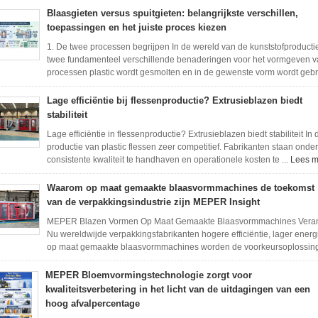
Blaasgieten versus spuitgieten: belangrijkste verschillen,
toepassingen en het juiste proces kiezen
1. De twee processen begrijpen In de wereld van de kunststofprodu
twee fundamenteel verschillende benaderingen voor het vormgeven v
processen plastic wordt gesmolten en in de gewenste vorm wordt gebrac
Lage efficiëntie bij flessenproductie? Extrusieblazen biedt
stabiliteit
Lage efficiëntie in flessenproductie? Extrusieblazen biedt stabiliteit In
productie van plastic flessen zeer competitief. Fabrikanten staan onde
consistente kwaliteit te handhaven en operationele kosten te ...
Lees m
Waarom op maat gemaakte blaasvormmachines de toekomst
van de verpakkingsindustrie zijn MEPER Insight
MEPER Blazen Vormen Op Maat Gemaakte Blaasvormmachines Verander
Nu wereldwijde verpakkingsfabrikanten hogere efficiëntie, lager energiev
op maat gemaakte blaasvormmachines worden de voorkeursoplossing 
MEPER Bloemvormingstechnologie zorgt voor
kwaliteitsverbetering in het licht van de uitdagingen van een
hoog afvalpercentage