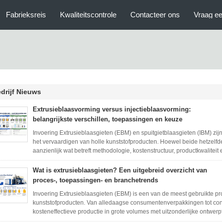
Fabrieksreis
Kwaliteitscontrole
Contacteer ons
Vraag ee
drijf Nieuws
Extrusieblaasvorming versus injectieblaasvorming:
belangrijkste verschillen, toepassingen en keuze
Invoering Extrusieblaasgieten (EBM) en spuitgietblaasgieten (IBM) zi
het vervaardigen van holle kunststofproducten. Hoewel beide hetzelfd
aanzienlijk wat betreft methodologie, kostenstructuur, productkwaliteit e
Wat is extrusieblaasgieten? Een uitgebreid overzicht van
proces-, toepassingen- en branchetrends
Invoering Extrusieblaasgieten (EBM) is een van de meest gebruikte pr
kunststofproducten. Van alledaagse consumentenverpakkingen tot conta
kosteneffectieve productie in grote volumes met uitzonderlijke ontwerpf