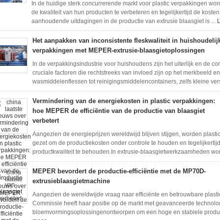
In de huidige sterk concurrerende markt voor plastic verpakkingen wo
de kwaliteit van hun producten te verbeteren en tegelijkertijd de kost
aanhoudende uitdagingen in de productie van extrusie blaasgiet is ...
Het aanpakken van inconsistente fleskwaliteit in huishoudelij
verpakkingen met MEPER-extrusie-blaasgietoplossingen
In de verpakkingsindustrie voor huishoudens zijn het uiterlijk en de c
cruciale factoren die rechtstreeks van invloed zijn op het merkbeeld
wasmiddelenflessen tot reinigingsmiddelencontainers, zelfs kleine vers
Vermindering van de energiekosten in plastic verpakkingen:
hoe MEPER de efficiëntie van de productie van blaasgiet
verbetert
Aangezien de energieprijzen wereldwijd blijven stijgen, worden plast
gezet om de productiekosten onder controle te houden en tegelijkertij
productkwaliteit te behouden.In extrusie-blaasgietwerkzaamheden word
MEPER bevordert de productie-efficiëntie met de MP70D-
extrusieblaasgietmachine
Aangezien de wereldwijde vraag naar efficiënte en betrouwbare plast
Commissie heeft haar positie op de markt met geavanceerde technologi
bloemvormingsoplossingenontworpen om een hoge en stabiele produ