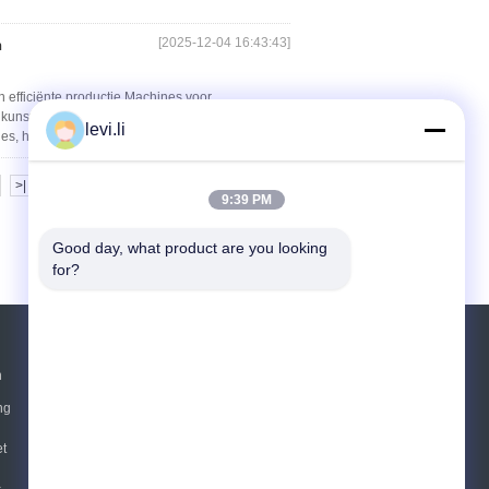
[2025-12-04 16:43:43]
n
en efficiënte productie,Machines voor
 kunststofproducten in de Europese Unie sterk
levi.li
, heeft ...
Lees meer
>|
9:39 PM
Good day, what product are you looking 
for?
Vraag een offerte aan
n
ng
Verzend
sgs
t
c