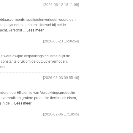
[2026-06-12 18:11:09]
ctieblaasvormenEnspuitgietenvertegenwoordigen
an polymeermaterialen. Hoewel bij beide
ht, verschilt ...
Lees meer
[2026-03-23 15:06:54]
 de wereldwijde verpakkingsindustrie blijft de
r constante druk om de output te verhogen,
eer
[2026-03-03 09:55:46]
en de Efficiëntie van Verpakkingsproductie
erbruik en grotere productie flexibiliteit eisen,
in de ...
Lees meer
[2026-02-06 17:18:45]