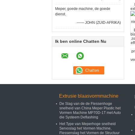
Meper, goede machine, de goede
dienst.
—— JOHN (ZUID-AFRIKA)
Ik ben online Chatten Nu
Extrusie blaasvormmachine
De Slag van de de Flessenhoge
snelheid van China Meper Plastic het
Vormen Machine MP70D-1T met Auto
die Systeem Deflashing
Het Type van Meperhoge snelheid
Servoslag het Vormen Machine,
Flessenslag het Vormen de Structuur