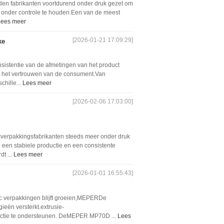
rden fabrikanten voortdurend onder druk gezet om
en onder controle te houden.Een van de meest
Lees meer
[2026-01-21 17:09:29]
ke
onsistentie van de afmetingen van het product
 en het vertrouwen van de consument.Van
chille...
Lees meer
[2026-02-06 17:03:00]
icverpakkingsfabrikanten steeds meer onder druk
d een stabiele productie en een consistente
t ...
Lees meer
[2026-01-01 16:55:43]
ic verpakkingen blijft groeien,MEPERDe
eën versterkt.extrusie-
ctie te ondersteunen. DeMEPER MP70D ...
Lees