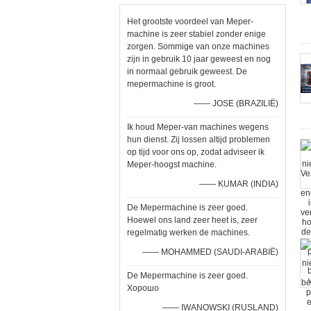
Het grootste voordeel van Meper-
machine is zeer stabiel zonder enige
zorgen. Sommige van onze machines
zijn in gebruik 10 jaar geweest en nog
in normaal gebruik geweest. De
mepermachine is groot.
—— JOSE (BRAZILIË)
Ik houd Meper-van machines wegens
hun dienst. Zij lossen altijd problemen
op tijd voor ons op, zodat adviseer ik
Meper-hoogst machine.
—— KUMAR (INDIA)
De Mepermachine is zeer goed.
Hoewel ons land zeer heet is, zeer
regelmatig werken de machines.
—— MOHAMMED (SAUDI-ARABIË)
De Mepermachine is zeer goed.
Хорошо
—— IWANOWSKI (RUSLAND)