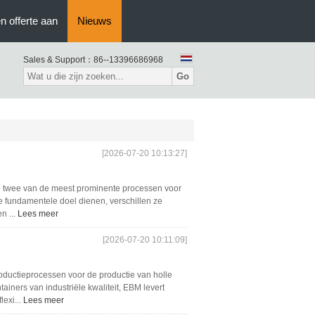
n offerte aan
Nieuws
Sales & Support：
86--13396686968
Go
[2026-07-20 10:13:27]
jn twee van de meest prominente processen voor
e fundamentele doel dienen, verschillen ze
n ...
Lees meer
[2026-07-20 10:11:09]
oductieprocessen voor de productie van holle
iners van industriële kwaliteit, EBM levert
lexi...
Lees meer