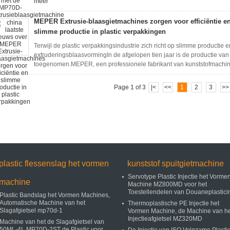
meer
MEPER Extrusie-blaasgietmachines zorgen voor efficiëntie e
slimme productie in plastic verpakkingen
Terwijl de plastic verpakkingsindustrie zich richt op slimme productie 
extruderingsblaasvormingIn de afgelopen tien jaar is de productie van
toegenomen.MEPER, een professionele fabrikant van kunststofmachines
Page 1 of 3
|<
<<
1
2
3
>>
plastic flessenslag het vormen
kunststof spuitgietmachine
Servotype Plastic Injectie het Vorme
machine
Machine MZ800MD voor het
Toestellendelen van Douaneplastici
Plastic Bandslag het Vormen Machines,
Automatische Machine van het
Thermoplastische PE Injectie het
Slagafgietsel mp70d-1
Vormen Machine, de Machine van he
Injectieafgietsel MZ320MD
Machine van het de Slagafgietsel van
50ML-4L MP70D-2ST de Plastic voor
De Injectie van ISO Volgzame Plasti