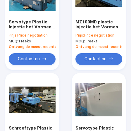
Fabrieksreis
Kwaliteitscontrole
Servotype Plastic
MZ100MD plastic
Injectie het Vormen
Injectie het Vormen
Contacteer ons
Machine MZ130MD
Machineenergie -
Prijs:
Price negotiation
Prijs:
Price negotiation
met NR12-Norm
besparingsiso Ce
MOQ:
1 reeks
MOQ:
1 reeks
Nieuws
Ontvang de meest recente Prijs
Ontvang de meest recente Prij
Verzoek om een Citaat
Contact nu
Contact nu
Extrusie blaasvormmachine
plastic flessenslag het vormen machine
de automatische machine van het slagafgietsel
Uitdrijvings Vormende Machine
Schroeftype Plastic
Servotype Plastic