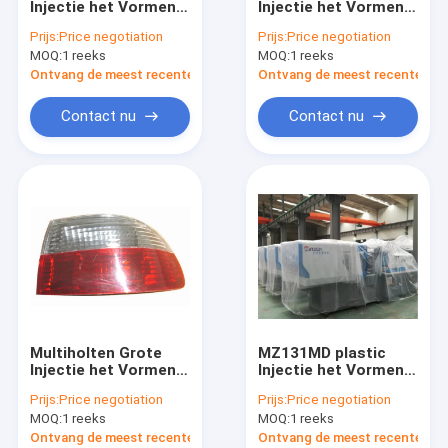
Injectie het Vormen
Injectie het Vormen
plastic fles schimmel
Machine voor
Machine MZ220MD
Prijs:
Price negotiation
Prijs:
Price negotiation
Voorvormen
met NR12-Norm
MOQ:
Plastic Auxiliary Machine
1 reeks
MOQ:
1 reeks
MZ100MD
Ontvang de meest recente Prijs
Ontvang de meest recente Prij
Verpakkende Hulpmachine
Contact nu
Contact nu
HDPE Slag het Vormen Machine
aangepaste kunststof spuitgieten
kunststof spuitgietmachine
Het Afgietselmachine van de hoge snelheidsinjectie
Het Afgietselmachine van de HUISDIERENinjectie
Multiholten Grote
MZ131MD plastic
pvc-de machine van het injectieafgietsel
Injectie het Vormen
Injectie het Vormen
Machine voor het
Machine om Plastic
Prijs:
Price negotiation
Prijs:
Price negotiation
Auto de Delen van PC
Moblie-Dekking Te
Medische Injectie het Vormen Machine
MOQ:
1 reeks
MOQ:
1 reeks
Maken
maken
Ontvang de meest recente Prijs
Ontvang de meest recente Prij