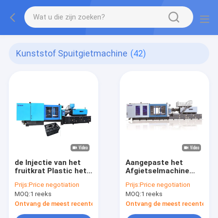
Kunststof Spuitgietmachine
(42)
de Injectie van het
Aangepaste het
fruitkrat Plastic het
Afgietselmachine
Vormen Machine
van de Hoge
Prijs:
Price negotiation
Prijs:
Price negotiation
snelheidsinjectie
MOQ:
1 reeks
MOQ:
1 reeks
Ontvang de meest recente Prijs
Ontvang de meest recente Prij