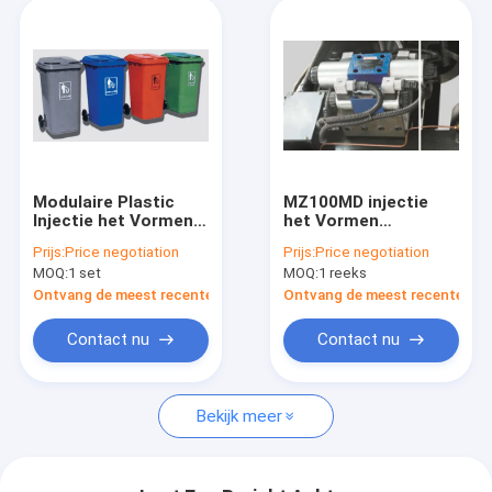
Modulaire Plastic
MZ100MD injectie
Injectie het Vormen
het Vormen
Machine om tot 120L
Volgzaam Ce van de
Prijs:
Price negotiation
Prijs:
Price negotiation
Plastic Stofbak Te
Apparaten Hoogste
MOQ:
1 set
MOQ:
1 reeks
maken
Veiligheid
Ontvang de meest recente Prijs
Ontvang de meest recente Prij
Contact nu
Contact nu
Bekijk meer