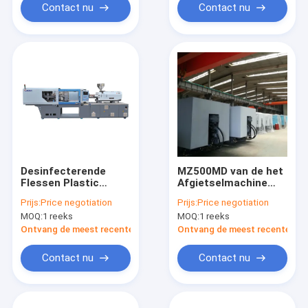
Contact nu
Contact nu
Desinfecterende
MZ500MD van de het
Flessen Plastic
Afgietselmachine
Injectie het Vormen
van de hoge
Prijs:
Price negotiation
Prijs:
Price negotiation
Machine
snelheidsinjectie
MOQ:
1 reeks
MOQ:
1 reeks
Schroeftype die
Manier plastificeren
Ontvang de meest recente Prijs
Ontvang de meest recente Prij
Contact nu
Contact nu