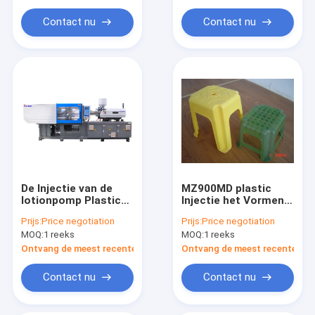
Contact nu
Contact nu
De Injectie van de
MZ900MD plastic
lotionpomp Plastic
Injectie het Vormen
het Vormen
Machine voor
Prijs:
Price negotiation
Prijs:
Price negotiation
Machinemz200md
Thermoplastische
MOQ:
1 reeks
MOQ:
1 reeks
Energie -
Stoel en Lijst
besparingsiso Ce
Ontvang de meest recente Prijs
Ontvang de meest recente Prij
Contact nu
Contact nu