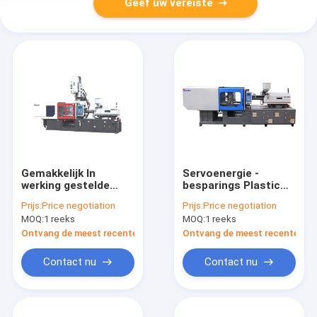
Geef uw vereiste
Gemakkelijk In
Servoenergie -
werking gestelde
besparings Plastic
Lage Kosteninjectie
Injectie het Vormen
Prijs:
Price negotiation
Prijs:
Price negotiation
het Vormen Machine
Machine MZ250MD
MOQ:
1 reeks
MOQ:
1 reeks
MZ170MD voor
voor het Maken van
Besparingsenergie 20
Plastic Producten
Ontvang de meest recente Prijs
Ontvang de meest recente Prij
- 80%
Contact nu
Contact nu