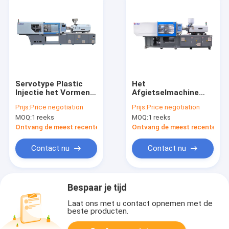
Servotype Plastic
Het
Injectie het Vormen
Afgietselmachine
Machine MZ220MD
van de voorvormen
Prijs:
Price negotiation
Prijs:
Price negotiation
voor Plastic
Automatische
MOQ:
1 reeks
MOQ:
1 reeks
Dagelijkse Noodzaak
Injectie, het Grote
Injectie het Vormen
Ontvang de meest recente Prijs
Ontvang de meest recente Prij
Machine Stabiele
Werken
Contact nu
Contact nu
Bespaar je tijd
Laat ons met u contact opnemen met de
beste producten.