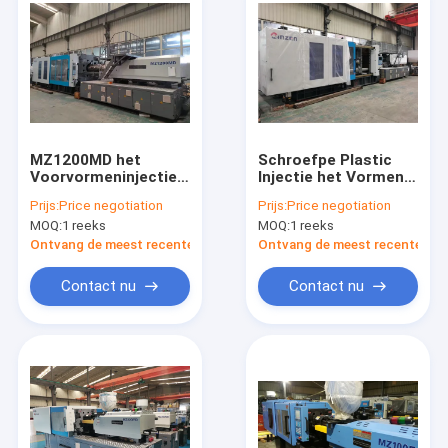
MZ1200MD het
Schroefpe Plastic
Voorvormeninjectie
Injectie het Vormen
van pp Plastic het
Machine Vijf
Prijs:
Price negotiation
Prijs:
Price negotiation
Vormen Machine
Steuntrapas voor
MOQ:
1 reeks
MOQ:
1 reeks
voor Stoel met
Plastic Bakken
Druksensor
Ontvang de meest recente Prijs
Ontvang de meest recente Prij
Contact nu
Contact nu
Huis
Producten
Ongeveer ons