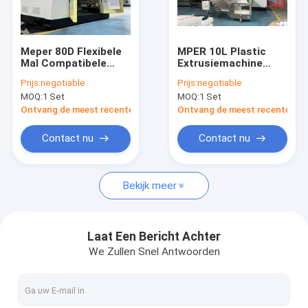
Fabrieksreis
Kwaliteitscontrole
Meper 80D Flexibele
MPER 10L Plastic
Mal Compatibele
Extrusiemachine
Contacteer ons
Blaasmachine Met
voor PP PE
Prijs:
negotiable
Prijs:
negotiable
220–620 mm Plaat
MOQ:
1 Set
MOQ:
1 Set
Slag
Nieuws
Ontvang de meest recente Prijs
Ontvang de meest recente Prij
Verzoek om een Citaat
Contact nu
Contact nu
Bekijk meer
Extrusie blaasvormmachine
plastic flessenslag het vormen machine
Laat Een Bericht Achter
We Zullen Snel Antwoorden
de automatische machine van het slagafgietsel
Uitdrijvings Vormende Machine