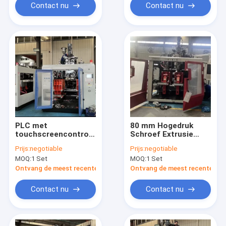
kunststof productie
Contact nu
Contact nu
PLC met
80 mm Hogedruk
touchscreencontrole
Schroef Extrusie
Extrusie-gietmachine
Blaasmachine met
Prijs:
negotiable
Prijs:
negotiable
met maximale
150 KN Sluitkracht en
MOQ:
1 Set
MOQ:
1 Set
uitvoercapaciteit van
Multi-Kop
50 kg/h tot 1000 kg/h
Configuratie voor
Ontvang de meest recente Prijs
Ontvang de meest recente Prij
en klemkracht van
Plastic
120KN
Flessenproductie
Contact nu
Contact nu