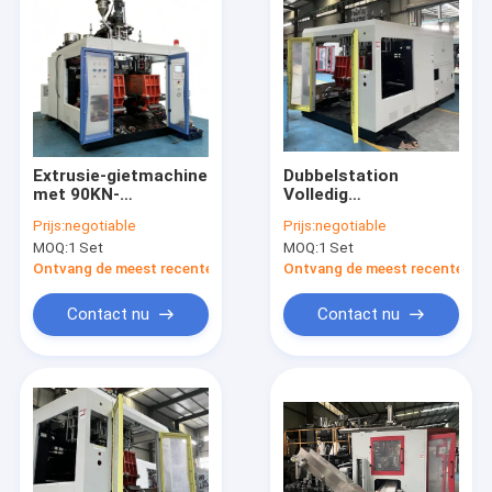
Extrusie-gietmachine
Dubbelstation
met 90KN-
Volledig
vormklemkracht voor
Automatische
Prijs:
negotiable
Prijs:
negotiable
HDPE EVOH AD-
Blaasvormmachine
MOQ:
1 Set
MOQ:
1 Set
materiaal en 220-
Granulaten
620MM
Ontworpen om de
Ontvang de meest recente Prijs
Ontvang de meest recente Prij
platenopendingsstreken
Productie-Efficiëntie
van Plasticflessen te
Contact nu
Contact nu
Verbeteren
Huis
Producten
Ongeveer ons