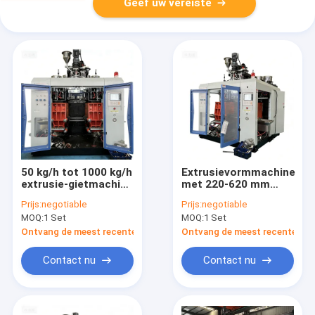
Geef uw vereiste
50 kg/h tot 1000 kg/h
Extrusievormmachine
extrusie-gietmachine
met 220-620 mm
met Siemens
glasplaatopeningsslagen
Prijs:
negotiable
Prijs:
negotiable
touchscreen voor PE
voor PE PP PVC PA-
MOQ:
1 Set
MOQ:
1 Set
PP PVC PA-
materialen met een
materialen
output van 50 kg/u -
Ontvang de meest recente Prijs
Ontvang de meest recente Prij
1000 kg/u
Contact nu
Contact nu