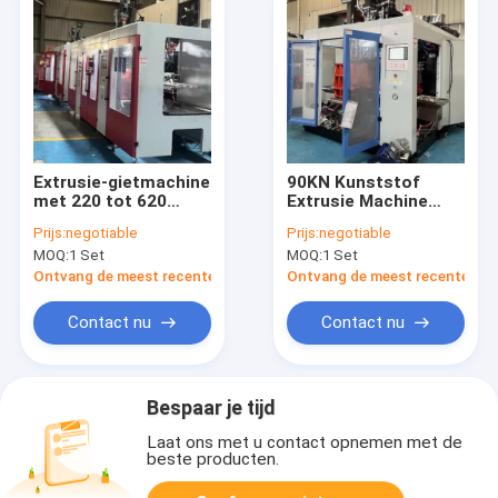
Extrusie-gietmachine
90KN Kunststof
met 220 tot 620
Extrusie Machine
millimeter
met 220-620MM
Prijs:
negotiable
Prijs:
negotiable
platenopendingen
Plaatopeningsslagen
MOQ:
1 Set
MOQ:
1 Set
voor de verwerking
en 50-1000 Kg/u
van HDPE-EVOH- en
Maximale Output
Ontvang de meest recente Prijs
Ontvang de meest recente Prij
AD-materialen en een
Capaciteit
weekmachine van 90
Contact nu
Contact nu
kg/uur
Bespaar je tijd
Laat ons met u contact opnemen met de
beste producten.