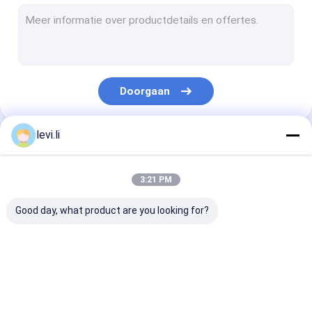
plastic fles schimmel
Plastic Auxiliary Machine
Verpakkende Hulpmachine
Doorgaan
HDPE Slag het Vormen Machine
aangepaste kunststof spuitgieten
levi.li
Onze Categorieën
kunststof spuitgietmachine
3:21 PM
Het Afgietselmachine van de hoge snelheidsinjectie
Good day, what product are you looking for?
Het Afgietselmachine van de HUISDIERENinjectie
pvc-de machine van het injectieafgietsel
Extrusie
plastic flessenslag
de automatisc
Medische Injectie het Vormen Machine
blaasvormmachine
het vormen machine
machine van h
slagafgietsel