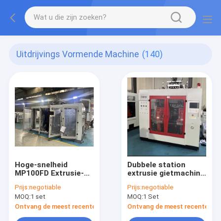
Uitdrijvings Vormende Machine
(140)
Hoge-snelheid
Dubbele station
MP100FD Extrusie-
extrusie gietmachine
spuitgietmachine
met 10L max
Prijs:
negotiable
Prijs:
negotiable
voor 100L Producten
productvolume en
MOQ:
1 set
MOQ:
1 Set
PLC touchscreen
controle voor
Ontvang de meest recente Prijs
Ontvang de meest recente Prij
grootschalige