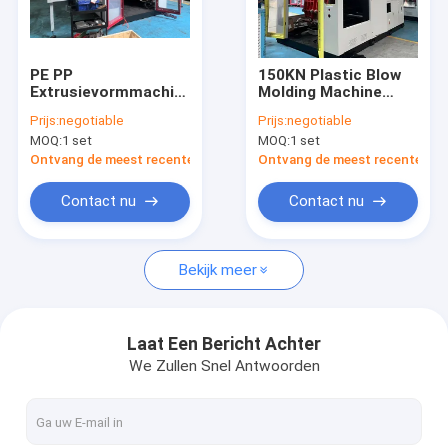
Fabrieksreis
Kwaliteitscontrole
PE PP
150KN Plastic Blow
Extrusievormmachine
Molding Machine
Contacteer ons
met 150KN
voor PE PP PVC holle
Prijs:
negotiable
Prijs:
negotiable
Klemkracht
producten
MOQ:
1 set
MOQ:
1 set
Nieuws
Ontvang de meest recente Prijs
Ontvang de meest recente Prij
Verzoek om een Citaat
Contact nu
Contact nu
Bekijk meer
Extrusie blaasvormmachine
plastic flessenslag het vormen machine
Laat Een Bericht Achter
We Zullen Snel Antwoorden
de automatische machine van het slagafgietsel
Uitdrijvings Vormende Machine