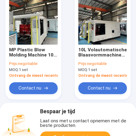
MP Plastic Blow
10L Volautomatische
Molding Machine 10L
Blaasvormmachine
for PE PP PVC
met 220-620MM
Prijs:
negotiable
Prijs:
negotiable
Platen Slagen
MOQ:
1 set
MOQ:
1 set
Ontvang de meest recente Prijs
Ontvang de meest recente Prij
Contact nu
Contact nu
Bespaar je tijd
Laat ons met u contact opnemen met de
beste producten.