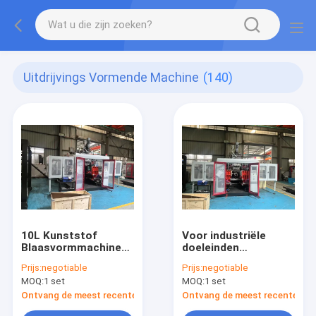
Uitdrijvings Vormende Machine
(140)
10L Kunststof
Voor industriële
Blaasvormmachine
doeleinden
met 150KN
aangepaste extrusie-
Prijs:
negotiable
Prijs:
negotiable
Klemkracht
gietmachine voor
MOQ:
1 set
MOQ:
1 set
kunststof
Ontvang de meest recente Prijs
Ontvang de meest recente Prij