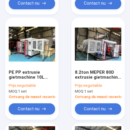
Contact nu
Contact nu
PE PP extrusie
8.2ton MEPER 80D
gietmachine 10L
extrusie gietmachine
capaciteit
voor PE PP PVC
Prijs:
negotiable
Prijs:
negotiable
MOQ:
1 set
MOQ:
1 set
Ontvang de meest recente Prijs
Ontvang de meest recente Prij
Contact nu
Contact nu