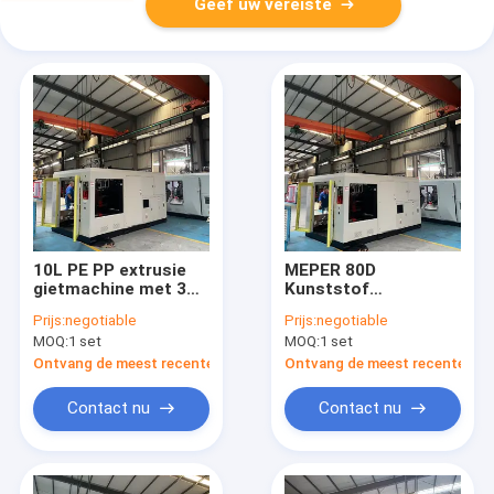
Geef uw vereiste
10L PE PP extrusie
MEPER 80D
gietmachine met 3
Kunststof
koppen
Blaasvormmachine
Prijs:
negotiable
Prijs:
negotiable
8,2 Ton voor Holle
MOQ:
1 set
MOQ:
1 set
Producten
Ontvang de meest recente Prijs
Ontvang de meest recente Prij
Contact nu
Contact nu