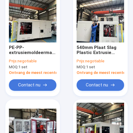
PE-PP-
540mm Plaat Slag
extrusiemoldeermachine
Plastic Extrusie
met 540 mm
Machine voor Hoge
Prijs:
negotiable
Prijs:
negotiable
plaatinslag
Volume Productie
MOQ:
1 set
MOQ:
1 set
Ontvang de meest recente Prijs
Ontvang de meest recente Prij
Contact nu
Contact nu
Huis
Producten
Ongeveer ons