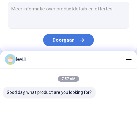
plastic fles schimmel
Plastic Auxiliary Machine
Verpakkende Hulpmachine
Doorgaan
HDPE Slag het Vormen Machine
aangepaste kunststof spuitgieten
levi.li
Onze Categorieën
kunststof spuitgietmachine
7:57 AM
Het Afgietselmachine van de hoge snelheidsinjectie
Good day, what product are you looking for?
Het Afgietselmachine van de HUISDIERENinjectie
pvc-de machine van het injectieafgietsel
Extrusie
plastic flessenslag
de automatisc
Medische Injectie het Vormen Machine
blaasvormmachine
het vormen machine
machine van h
slagafgietsel