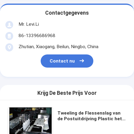
Contactgegevens
Mr. Levi.Li
86-13396686968
Zhutian, Xiaogang, Beilun, Ningbo, China
Contact nu
Krijg De Beste Prijs Voor
Tweeling de Flessenslag van
de Postuitdrijving Plastic het
Vormen Machine voor 1L-de
Fles van de Oogdaling