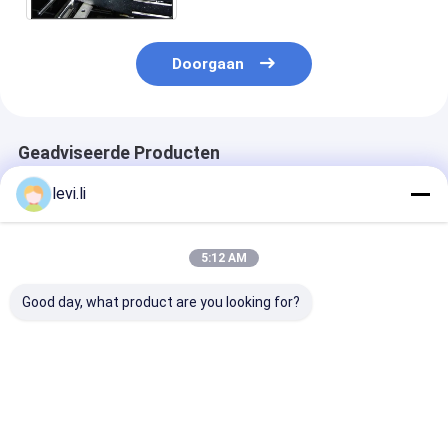
Doorgaan
Geadviseerde Producten
levi.li
5:12 AM
Good day, what product are you looking for?
Hoogrendement MP
Industriële 100L
Hoogrendeme
Blazermachine voor
blaasgietmachine
Blazermachine
flessen van 5 ml -
voor holle PE/PP-
flessen van 5 m
100 l
producten
100 l
Beste prijs
Beste prijs
Beste pri