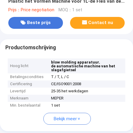
Plastic het Vormen Machine voor 1L-de Fles van de
Oogdaling
Prijs：Price negotiation
MOQ：1 set
Beste prijs
Contact nu
Productomschrijving
,
blow molding apparatuur
Hoog licht
de automatische machine van het
slagafgietsel
Betalingscondities
T / T, L / C
Certificering
CE/ISO9001:2008
Levertijd
25-35 het werkdagen
Merknaam
MEPER
Min. bestelaantal
1 set
Bekijk meer