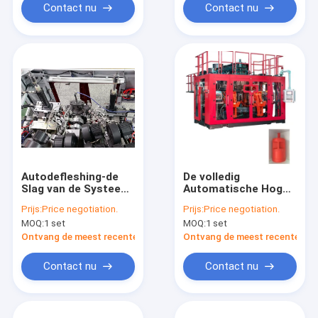
Contact nu
Contact nu
Autodefleshing-de
De volledig
Slag van de Systeem
Automatische Hoge
Plastic Fles het
snelheid van de de
Prijs:
Price negotiation.
Prijs:
Price negotiation.
Vormen Machine
Machinemp100fd
MOQ:
1 set
MOQ:
1 set
Drie Laag 20L 30L
van het Slagafgietsel
Ontvang de meest recente Prijs
Ontvang de meest recente Prij
Contact nu
Contact nu