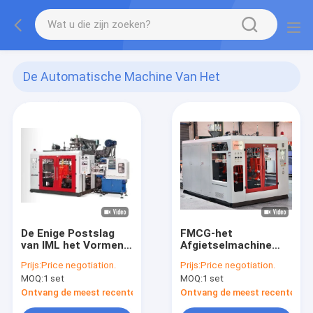
De Automatische Machine Van Het
Slagafgietsel
(141)
De Enige Postslag
FMCG-het
van IML het Vormen
Afgietselmachine
Machine
van de Flessen
Prijs:
Price negotiation.
Prijs:
Price negotiation.
Automatische Slag
MOQ:
1 set
MOQ:
1 set
Ontvang de meest recente Prijs
Ontvang de meest recente Prij