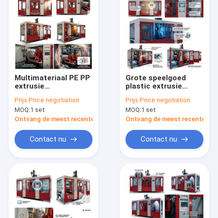
Multimateriaal PE PP
Grote speelgoed
extrusie
plastic extrusie
blaasgietmachine
blaasvormmachine
Prijs:
Price negotiation
Prijs:
Price negotiation
MP100FD 100mm
100 mm MP100FD
MOQ:
1 set
MOQ:
1 set
Ontvang de meest recente Prijs
Ontvang de meest recente Prij
Contact nu
Contact nu
Huis
Producten
Ongeveer ons