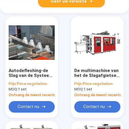
Geef uw vereiste
Autodefleshing-de
De multimachine van
Slag van de Systeem
het de Slagafgietsel
Plastic Fles het
van de
Prijs:
Price negotiation.
Prijs:
Price negotiation.
Vormen Machine
Holteuitdrijving
MOQ:
1 set
MOQ:
1 set
voor Lotionfles 2
Automatische
Laaghdpe
MP90FS IML voor
Ontvang de meest recente Prijs
Ontvang de meest recente Prij
Pesticidefles
Contact nu
Contact nu