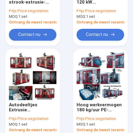
strook-extrusie-
120 kW
plastic fles schimmel
blaasgietmachine
extrusieblaasvormmachi
Prijs:
Price negotiation
Prijs:
Price negotiation
MP100FD
100 mm MP100FD
MOQ:
Plastic Auxiliary Machine
1 set
MOQ:
1 set
Ontvang de meest recente Prijs
Ontvang de meest recente Prij
Verpakkende Hulpmachine
Contact nu
Contact nu
HDPE Slag het Vormen Machine
aangepaste kunststof spuitgieten
kunststof spuitgietmachine
Het Afgietselmachine van de hoge snelheidsinjectie
Het Afgietselmachine van de HUISDIERENinjectie
Autodeeltjes
Hoog werkvermogen
pvc-de machine van het injectieafgietsel
Extrusie
180 kg/uur PE-
Blaasgietmachine
extrusie-
Prijs:
Price negotiation
Prijs:
Price negotiation
MP100FD
blaasgietmachine
Medische Injectie het Vormen Machine
MOQ:
1 set
MOQ:
1 set
MP100FD
Ontvang de meest recente Prijs
Ontvang de meest recente Prij