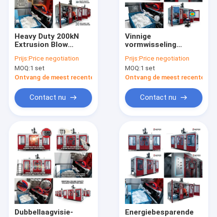
Fabrieksreis
Kwaliteitscontrole
Heavy Duty 200kN
Vinnige
Extrusion Blow
vormwisseling
Contacteer ons
Molding Machine
Extrusie
Prijs:
Price negotiation
Prijs:
Price negotiation
100mm MP100FD
blaasgevorming
MOQ:
1 set
MOQ:
1 set
100mm MP100FD
Nieuws
Ontvang de meest recente Prijs
Ontvang de meest recente Prij
Verzoek om een Citaat
Contact nu
Contact nu
Extrusie blaasvormmachine
plastic flessenslag het vormen machine
de automatische machine van het slagafgietsel
Uitdrijvings Vormende Machine
Dubbellaagvisie-
Energiebesparende