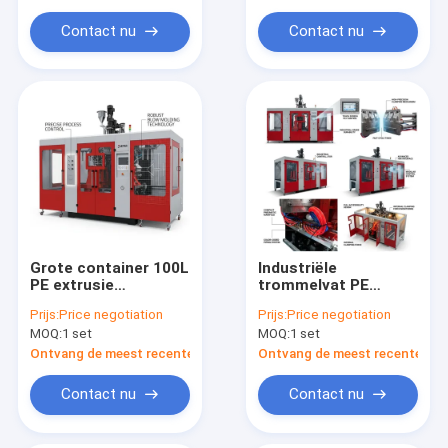
Contact nu
Contact nu
Grote container 100L
Industriële
PE extrusie
trommelvat PE
blaasvormmachine
extrusie
Prijs:
Price negotiation
Prijs:
Price negotiation
MP100FD
blaasvormmachine
MOQ:
1 set
MOQ:
1 set
MP100FD
Ontvang de meest recente Prijs
Ontvang de meest recente Prij
Contact nu
Contact nu