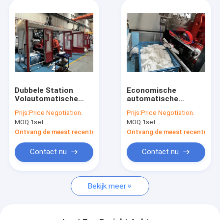
Dubbele Station
Economische
Volautomatische
automatische
Blaasvormmachine
blaasmachine met
Prijs:
Price Negotiation.
Prijs:
Price Negotiation.
voor Plastic Flessen
IML-functie,
MOQ:
1set
MOQ:
1set
ontworpen voor PE-
en PP-materialen
Ontvang de meest recente Prijs
Ontvang de meest recente Prij
Contact nu
Contact nu
Bekijk meer