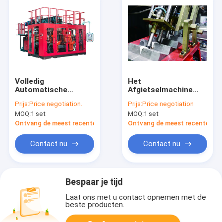
Volledig
Het
Automatische
Afgietselmachine
Uitdrijvingsslag het
van de
Prijs:
Price negotiation.
Prijs:
Price negotiation
Vormen Machine
Defleshingsiml
MOQ:
1 set
MOQ:
1 set
MP100FD voor
Automatische
Automobiele Delen
Plastic Slag met het
Ontvang de meest recente Prijs
Ontvang de meest recente Prij
Schuine Blazen
Contact nu
Contact nu
Bespaar je tijd
Laat ons met u contact opnemen met de
beste producten.