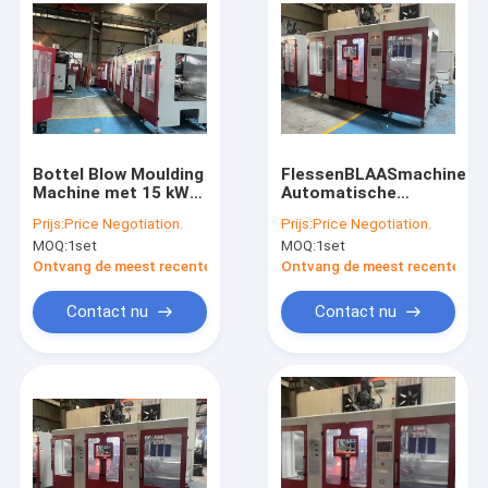
Bottel Blow Moulding
FlessenBLAASmachine
Machine met 15 kW
Automatische
extrusie motor
Blaasvormmachine
Prijs:
Price Negotiation.
Prijs:
Price Negotiation.
vermogen
MEPER
MOQ:
1set
MOQ:
1set
Ontvang de meest recente Prijs
Ontvang de meest recente Prij
Contact nu
Contact nu
Huis
Producten
Ongeveer ons