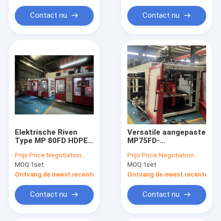
Contact nu
Contact nu
Elektrische Riven
Versatile aangepaste
Type MP 80FD HDPE
MP75FD-
Blow Molding
blaasgietmachine
Prijs:
Price Negotiation.
Prijs:
Price Negotiation.
Machine met dubbele
met IML en meerdere
MOQ:
1set
MOQ:
1set
laag ontwerp
matraskoppen
Ontvang de meest recente Prijs
Ontvang de meest recente Prij
Contact nu
Contact nu