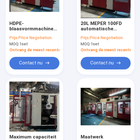
Fabrieksreis
Kwaliteitscontrole
HDPE-
20L MEPER 100FD
blaasvormmachine
automatische
Contacteer ons
met 15 kW
blaasgietmachine
Prijs:
Price Negotiation.
Prijs:
Price Negotiation.
extrusiemotorvermogen
MOQ:
1set
MOQ:
1set
voor de productie
Nieuws
van plastic
Ontvang de meest recente Prijs
Ontvang de meest recente Prij
containers
Verzoek om een Citaat
Contact nu
Contact nu
Extrusie blaasvormmachine
plastic flessenslag het vormen machine
de automatische machine van het slagafgietsel
Uitdrijvings Vormende Machine
Maximum capaciteit
Maatwerk