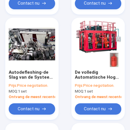
Contact nu
Contact nu
Autodefleshing-de
De volledig
Slag van de Systeem
Automatische Hoge
Plastic Fles het
snelheid van de de
Prijs:
Price negotiation.
Prijs:
Price negotiation.
Vormen Machine
Machinemp100fd
MOQ:
1 set
MOQ:
1 set
Drie Laag 20L 30L
van het Slagafgietsel
Ontvang de meest recente Prijs
Ontvang de meest recente Prij
Contact nu
Contact nu