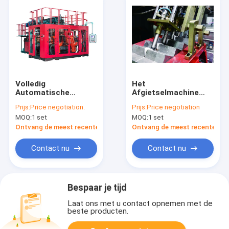
Volledig
Het
Automatische
Afgietselmachine
Uitdrijvingsslag het
van de
Prijs:
Price negotiation.
Prijs:
Price negotiation
Vormen Machine
Defleshingsiml
MOQ:
1 set
MOQ:
1 set
MP100FD voor
Automatische
Automobiele Delen
Plastic Slag met het
Ontvang de meest recente Prijs
Ontvang de meest recente Prij
Schuine Blazen
Contact nu
Contact nu
Bespaar je tijd
Laat ons met u contact opnemen met de
beste producten.