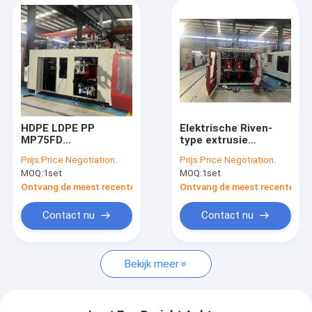
HDPE LDPE PP
Elektrische Riven-
MP75FD
type extrusie
Automatische
blaasgietmachine
Prijs:
Price Negotiation.
Prijs:
Price Negotiation.
Blaasvormmachine
met een
MOQ:
1set
MOQ:
1set
schroefdiameter van
80 mm
Ontvang de meest recente Prijs
Ontvang de meest recente Prij
Contact nu
Contact nu
Bekijk meer