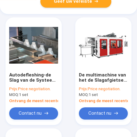
Geef uw vereiste
Autodefleshing-de
De multimachine van
Slag van de Systeem
het de Slagafgietsel
Plastic Fles het
van de
Prijs:
Price negotiation.
Prijs:
Price negotiation.
Vormen Machine
Holteuitdrijving
MOQ:
1 set
MOQ:
1 set
voor Lotionfles 2
Automatische
Laaghdpe
MP90FS IML voor
Ontvang de meest recente Prijs
Ontvang de meest recente Prij
Pesticidefles
Contact nu
Contact nu