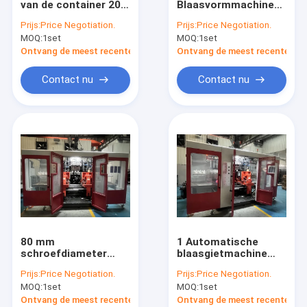
van de container 20L
Blaasvormmachine
plastic fles schimmel
Volledig
met 15kW
Prijs:
Price Negotiation.
Prijs:
Price Negotiation.
automatische
Extrusiemotorvermogen
MOQ:
Plastic Auxiliary Machine
1set
MOQ:
1set
blaasgietmachine MP
100FD
Ontvang de meest recente Prijs
Ontvang de meest recente Prij
Verpakkende Hulpmachine
Contact nu
Contact nu
HDPE Slag het Vormen Machine
aangepaste kunststof spuitgieten
kunststof spuitgietmachine
Het Afgietselmachine van de hoge snelheidsinjectie
Het Afgietselmachine van de HUISDIERENinjectie
80 mm
1 Automatische
pvc-de machine van het injectieafgietsel
schroefdiameter
blaasgietmachine
volautomatische
MEPER 80FD
Prijs:
Price Negotiation.
Prijs:
Price Negotiation.
blaasmachine
Medische Injectie het Vormen Machine
MOQ:
1set
MOQ:
1set
dubbellaags ontwerp
voor producten
Ontvang de meest recente Prijs
Ontvang de meest recente Prij