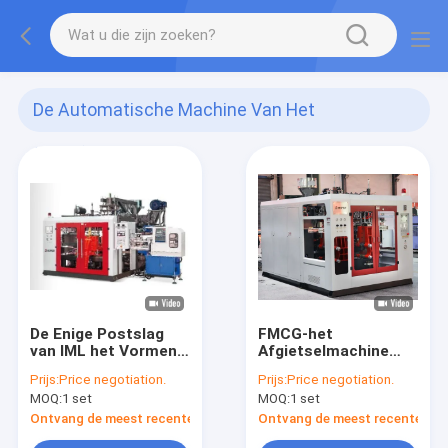
De Automatische Machine Van Het
Slagafgietsel
(141)
De Enige Postslag
FMCG-het
van IML het Vormen
Afgietselmachine
Machine
van de Flessen
Prijs:
Price negotiation.
Prijs:
Price negotiation.
Automatische Slag
MOQ:
1 set
MOQ:
1 set
Ontvang de meest recente Prijs
Ontvang de meest recente Prij