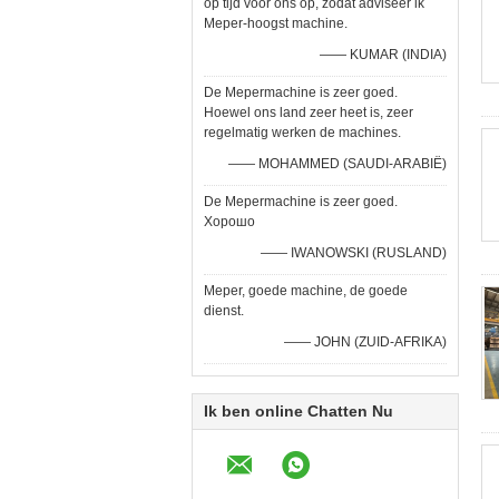
op tijd voor ons op, zodat adviseer ik
Meper-hoogst machine.
—— KUMAR (INDIA)
De Mepermachine is zeer goed.
Hoewel ons land zeer heet is, zeer
regelmatig werken de machines.
—— MOHAMMED (SAUDI-ARABIË)
De Mepermachine is zeer goed.
Хорошо
—— IWANOWSKI (RUSLAND)
Meper, goede machine, de goede
dienst.
—— JOHN (ZUID-AFRIKA)
Ik ben online Chatten Nu