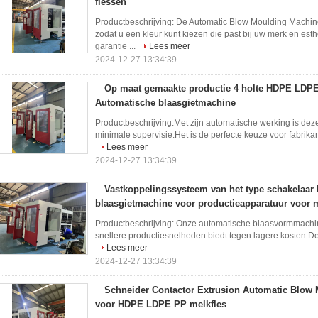
flessen
Productbeschrijving: De Automatic Blow Moulding Machine
zodat u een kleur kunt kiezen die past bij uw merk en es
garantie ...
Lees meer
2024-12-27 13:34:39
Op maat gemaakte productie 4 holte HDPE LDPE
Automatische blaasgietmachine
Productbeschrijving:Met zijn automatische werking is dez
minimale supervisie.Het is de perfecte keuze voor fabrika
Lees meer
2024-12-27 13:34:39
Vastkoppelingssysteem van het type schakelaar
blaasgietmachine voor productieapparatuur voor 
Productbeschrijving: Onze automatische blaasvormmachin
snellere productiesnelheden biedt tegen lagere kosten.Dez
Lees meer
2024-12-27 13:34:39
Schneider Contactor Extrusion Automatic Blow
voor HDPE LDPE PP melkfles