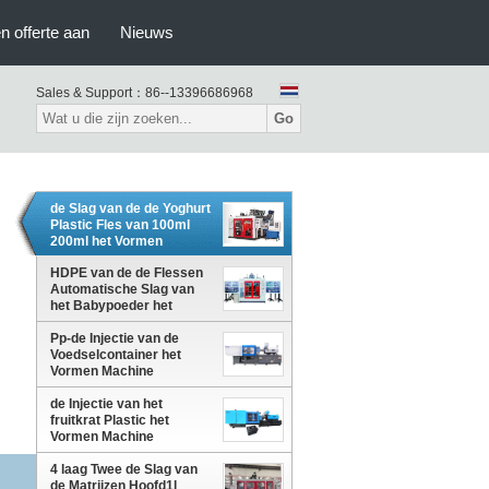
n offerte aan
Nieuws
Sales & Support：
86--13396686968
Go
de Slag van de de Yoghurt
Plastic Fles van 100ml
200ml het Vormen
Machine met
Autodefleshing-Systeem
HDPE van de de Flessen
Automatische Slag van
het Babypoeder het
Afgietselmachine met
Pp-de Injectie van de
IML-Systeem
Voedselcontainer het
Vormen Machine
de Injectie van het
fruitkrat Plastic het
Vormen Machine
4 laag Twee de Slag van
de Matrijzen Hoofd1l