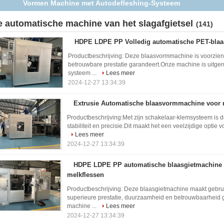
het Afgietselmachine met IML-Systeem
e automatische machine van het slagafgietsel
(141)
HDPE LDPE PP Volledig automatische PET-blaa
Productbeschrijving: Deze blaasvormmachine is voorzien
betrouwbare prestatie garandeert.Onze machine is uitgeru
systeem ...
Lees meer
2024-12-27 13:34:39
Extrusie Automatische blaasvormmachine voor 
Productbeschrijving:Met zijn schakelaar-klemsysteem is
stabiliteit en precisie.Dit maakt het een veelzijdige optie vo
Lees meer
2024-12-27 13:34:39
HDPE LDPE PP automatische blaasgietmachine 
melkflessen
Productbeschrijving: Deze blaasgietmachine maakt gebrui
superieure prestatie, duurzaamheid en betrouwbaarheid g
machine ...
Lees meer
2024-12-27 13:34:39