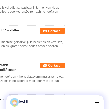
 is volledig aanpasbaar in termen van kleur,
thetische voorkeuren.Deze machine heeft een
 PP melkfles
Contact
e machine gemakkelijk te bedienen en vereist zij
nten die grote hoeveelheden flessen snel en ...
 HDPE-
Contact
melkflessen
e heeft een 4-holte blaasvormingssysteem, wat
e machine is perfect voor bedrijven die hun ...
 Moulding Machine
Contact
levi.li