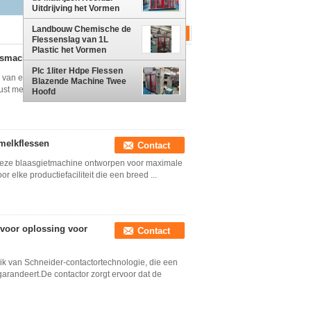
Uitdrijving het Vormen
Machineplc
Landbouw Chemische de
Flessenslag van 1L
Plastic het Vormen
smachine stabiel
Contact
Machine voor Hdpe
Plc 1liter Hdpe Flessen
 van een schakelaarsysteem dat een stabiele en
Blazende Machine Twee
st met een hoge kwaliteit extrusie blaasgiet
Hoofd
melkflessen
Contact
 deze blaasgietmachine ontworpen voor maximale
or elke productiefaciliteit die een breed ...
voor oplossing voor
Contact
k van Schneider-contactortechnologie, die een
arandeert.De contactor zorgt ervoor dat de