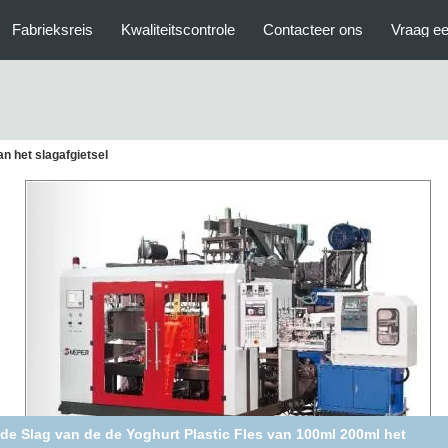
Fabrieksreis
Kwaliteitscontrole
Contacteer ons
Vraag ee
n het slagafgietsel
PE van de de Flessen Automatische Slag van het Babypoeder