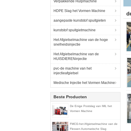
Verpakkende Hulpmachine
HDPE Slag het Vormen Machine
d
aangepaste kunststof spuitgieten
kunststof spuitgietmachine
Het Afgietselmachine van de hoge
snelheidsinjectie
Het Afgietselmachine van de
HUISDIERENinjectie
pvc-de machine van het
injectieafgietsel
Medische Injectie het Vormen Machine
Beste Producten
De Enige Postslag van IML het
Vormen Machine
FMCG-het Afgietselmachine van de
Flessen Automatische Slag