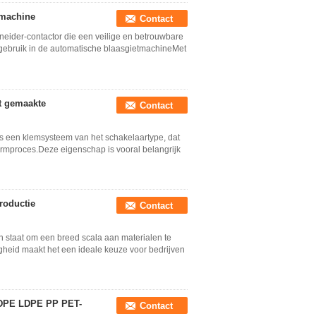
tmachine
Contact
neider-contactor die een veilige en betrouwbare
 gebruik in de automatische blaasgietmachineMet
t gemaakte
Contact
s een klemsysteem van het schakelaartype, dat
vormproces.Deze eigenschap is vooral belangrijk
roductie
Contact
n staat om een breed scala aan materialen te
heid maakt het een ideale keuze voor bedrijven
HDPE LDPE PP PET-
Contact