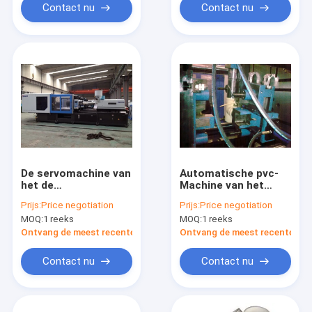
Contact nu
Contact nu
De servomachine van
Automatische pvc-
het de
Machine van het
Injectieafgietsel van
Injectieafgietsel 400
Prijs:
Price negotiation
Prijs:
Price negotiation
Typepvc
Goedgekeurd
MOQ:
1 reeks
MOQ:
1 reeks
Ton150rpm
MZ400MD Ce
Ontvang de meest recente Prijs
Ontvang de meest recente Prij
Contact nu
Contact nu