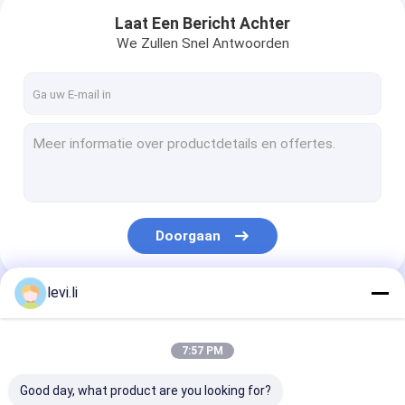
Laat Een Bericht Achter
We Zullen Snel Antwoorden
Doorgaan
levi.li
Huis
Onze Categorieën
Producten
7:57 PM
Ongeveer ons
Good day, what product are you looking for?