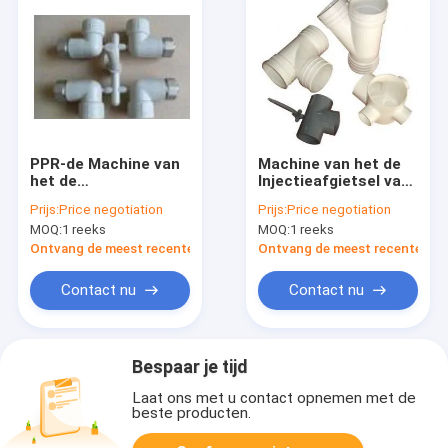
PPR-de Machine van
Machine van het de
het de
Injectieafgietsel van
Injectieafgietsel van
bouw de Montage
Prijs:
Price negotiation
Prijs:
Price negotiation
Montagepvc 280 Ton
Gespecialiseerde pvc
MOQ:
1 reeks
MOQ:
1 reeks
met Dubbele Kern die
MZ170MD
MZ280MD trekt
Ontvang de meest recente Prijs
Ontvang de meest recente Prij
Contact nu
Contact nu
Bespaar je tijd
Laat ons met u contact opnemen met de
beste producten.