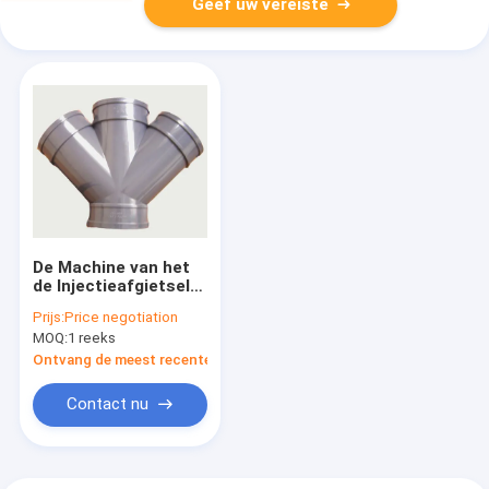
Geef uw vereiste
De Machine van het
de Injectieafgietsel
van hoge
Prijs:
Price negotiation
snelheidspvc
MOQ:
1 reeks
MZ320MD met het
Hydraulische
Ontvang de meest recente Prijs
Ontwerp van de
Oliestroom
Contact nu