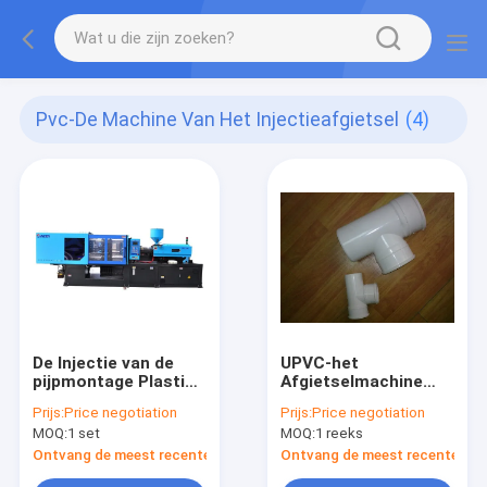
Pvc-De Machine Van Het Injectieafgietsel
(4)
De Injectie van de
UPVC-het
pijpmontage Plastic
Afgietselmachine
het Vormen Machine
van de
Prijs:
Price negotiation
Prijs:
Price negotiation
Montageinjectie
MOQ:
1 set
MOQ:
1 reeks
Ontvang de meest recente Prijs
Ontvang de meest recente Prij