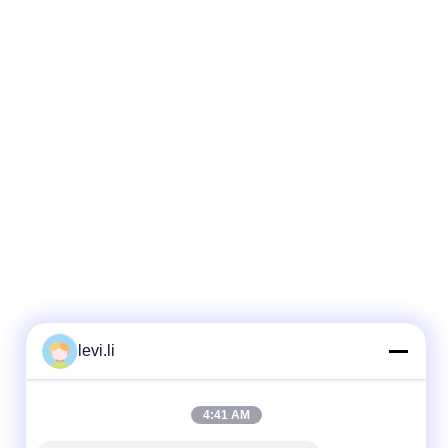
levi.li
4:41 AM