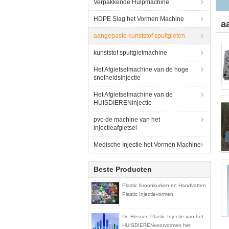
Verpakkende Hulpmachine
HDPE Slag het Vormen Machine
a
aangepaste kunststof spuitgieten
kunststof spuitgietmachine
Het Afgietselmachine van de hoge
snelheidsinjectie
Het Afgietselmachine van de
HUISDIERENinjectie
pvc-de machine van het
injectieafgietsel
Medische Injectie het Vormen Machine
Beste Producten
Plastic Kroonkurken en Handvatten
Plastic Injectievormen
De Flessen Plastic Injectie van het
HUISDIERENvoorvormen het