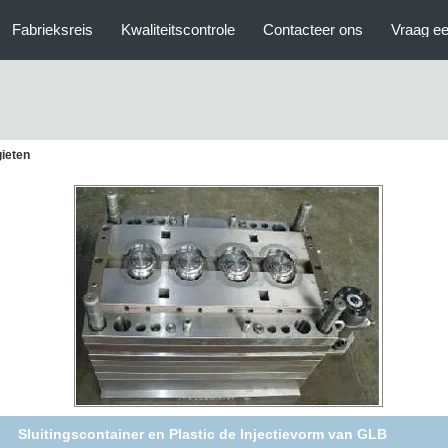
Fabrieksreis
Kwaliteitscontrole
Contacteer ons
Vraag ee
gieten
Sluitingscontainer en Plastic de Injectievorm van GLB