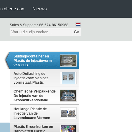
n offerte aan
Nieuws
Sales & Support：
86-574-86150968
Go
Sluitingscontainer en
Plastic de Injectievorm
van GLB
Auto Deflashing de
Injectievorm van het
vormstaal, Plastic
Injectievorm MEPER
Chemische Verpakkende
De Injectie van de
Kroonkurkendouane
Plastic het Vormen Vorm
Het lange Plastic de
Injectie van de
Levendouane Vormen
voor de Dunne Producten
van de Muurcontainer
Plastic Kroonkurken en
Handvatten Plastic