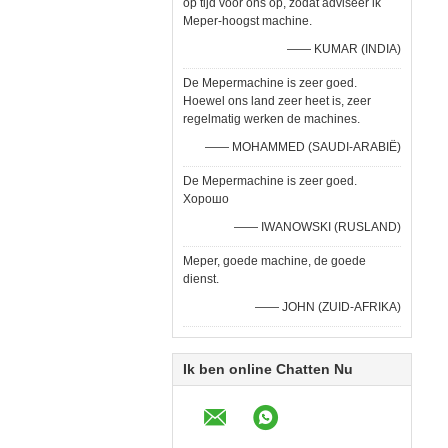
op tijd voor ons op, zodat adviseer ik
Meper-hoogst machine.
—— KUMAR (INDIA)
De Mepermachine is zeer goed.
Hoewel ons land zeer heet is, zeer
regelmatig werken de machines.
—— MOHAMMED (SAUDI-ARABIË)
De Mepermachine is zeer goed.
Хорошо
—— IWANOWSKI (RUSLAND)
Meper, goede machine, de goede
dienst.
—— JOHN (ZUID-AFRIKA)
Ik ben online Chatten Nu