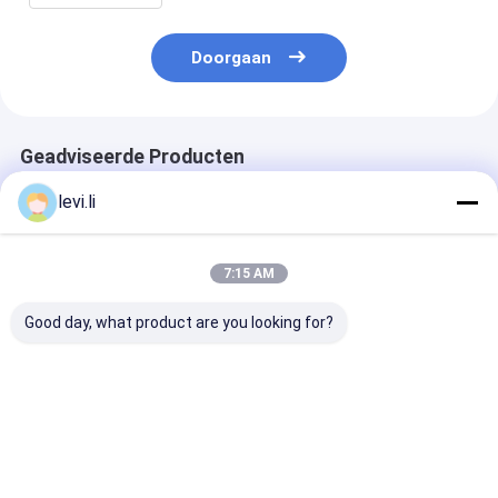
Doorgaan
Geadviseerde Producten
levi.li
7:15 AM
Good day, what product are you looking for?
Plastic Kroonkurken
De Flessen Plastic
Sluitingsconta
en Handvatten
Injectie van het
en Plastic de
Plastic
HUISDIERENvoorvormen
Injectievorm 
Injectievormen
het Vormen Vormen
Beste prijs
Beste prijs
Beste pri