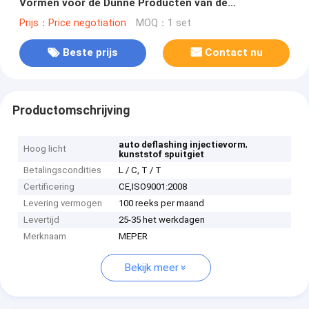
Vormen voor de Dunne Producten van de
Muurcontainer
Prijs：Price negotiation
MOQ：1 set
Beste prijs
Contact nu
Productomschrijving
,
auto deflashing injectievorm
Hoog licht
kunststof spuitgiet
Betalingscondities
L / C, T / T
Certificering
CE,ISO9001:2008
Levering vermogen
100 reeks per maand
Levertijd
25-35 het werkdagen
Merknaam
MEPER
Bekijk meer