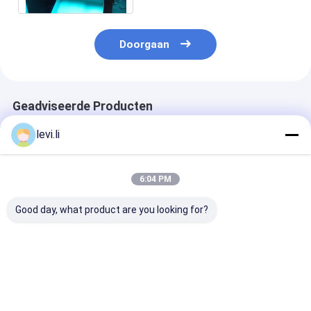
Doorgaan
Geadviseerde Producten
levi.li
6:04 PM
Good day, what product are you looking for?
Hoogrendement MP
Industriële 100L
Hoogrendeme
Blazermachine voor
blaasgietmachine
Blazermachine
flessen van 5 ml -
voor holle PE/PP-
flessen van 5 m
100 l
producten
100 l
Beste prijs
Beste prijs
Beste pri