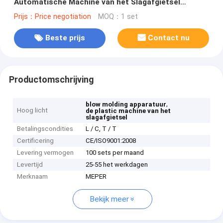
Automatische Machine van het Slagafgietsel
mp70d-1
Prijs：Price negotiation
MOQ：1 set
Beste prijs
Contact nu
Productomschrijving
,
blow molding apparatuur
Hoog licht
de plastic machine van het
slagafgietsel
Betalingscondities
L / C, T / T
Certificering
CE/ISO9001:2008
Levering vermogen
100 sets per maand
Levertijd
25-55 het werkdagen
Merknaam
MEPER
Bekijk meer