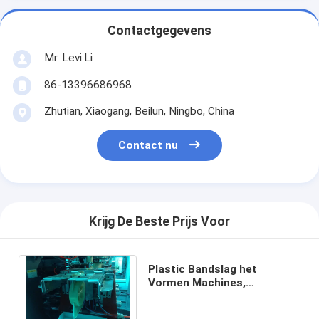
Contactgegevens
Mr. Levi.Li
86-13396686968
Zhutian, Xiaogang, Beilun, Ningbo, China
Contact nu
Krijg De Beste Prijs Voor
Plastic Bandslag het
Vormen Machines,
Automatische Machine van
het Slagafgietsel mp70d-1