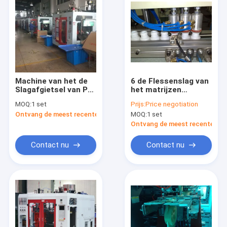
Machine van het de
6 de Flessenslag van
Slagafgietsel van PC
het matrijzen
van China Meper de
Hoofdontwerp het
MOQ:
1 set
Prijs:
Price negotiation
volledig
Vormen Machine,
Ontvang de meest recente Prijs
MOQ:
1 set
Automatische, Slag
Slag het Vormen
het Vormen
Apparaat mp55d-6
Ontvang de meest recente Prij
Materiaal Hoofd van
2 Laag het Materiële
Contact nu
Contact nu
Thriple
Huis
Producten
Ongeveer ons