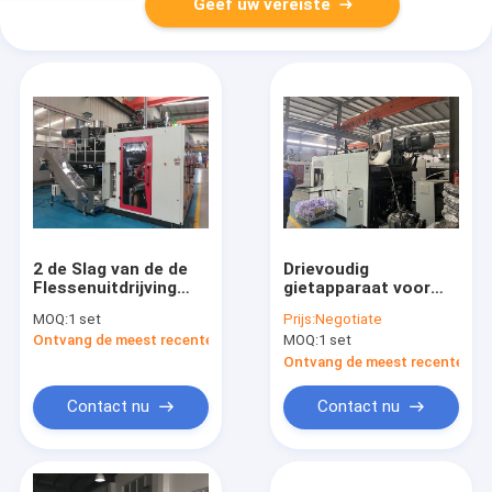
Geef uw vereiste
2 de Slag van de de
Drievoudig
Flessenuitdrijving
gietapparaat voor
van X 3L het Vormen
plastic flessen
MOQ:
1 set
Prijs:
Negotiate
Machine Dubbele
Geavanceerde
Ontvang de meest recente Prijs
MOQ:
1 set
Post MP80FD
technologie
Superieure
Ontvang de meest recente Prij
resultaten
Contact nu
Contact nu