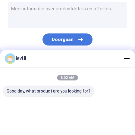
plastic fles schimmel
Plastic Auxiliary Machine
Verpakkende Hulpmachine
Doorgaan
HDPE Slag het Vormen Machine
aangepaste kunststof spuitgieten
levi.li
Onze Categorieën
kunststof spuitgietmachine
8:02 AM
Het Afgietselmachine van de hoge snelheidsinjectie
Good day, what product are you looking for?
Het Afgietselmachine van de HUISDIERENinjectie
pvc-de machine van het injectieafgietsel
Extrusie
plastic flessenslag
de automatisc
Medische Injectie het Vormen Machine
blaasvormmachine
het vormen machine
machine van h
slagafgietsel