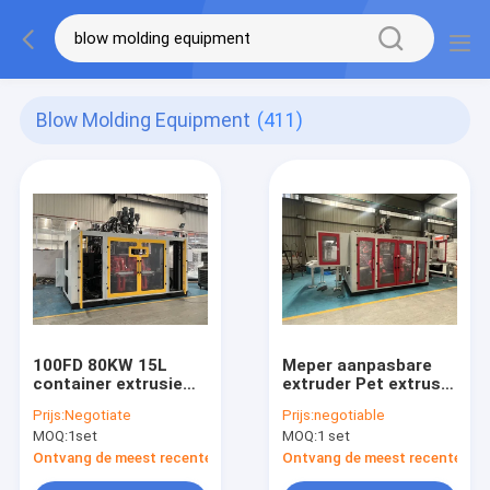
Blow Molding Equipment
(411)
100FD 80KW 15L
Meper aanpasbare
container extrusie
extruder Pet extrusie
blaasgietapparatuur
blaasgietapparatuur
Prijs:
Negotiate
Prijs:
negotiable
Mp80fd 10l
MOQ:
1set
MOQ:
1 set
Ontvang de meest recente Prijs
Ontvang de meest recente Prij