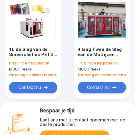
1L de Slag van de
4 laag Twee de Slag
Smeeroliefles PETG
van de Matrijzen
het Vormen
Hoofd1l Uitdrijving
Prijs:
Price negotiation
Prijs:
Price negotiation
Materiaal MP55D
het Vormen
MOQ:
1 reeks
MOQ:
1 reeks
Machineplc
Ontvang de meest recente Prijs
Ontvang de meest recente Prij
Contact nu
Contact nu
Bespaar je tijd
Laat ons met u contact opnemen met de
beste producten.