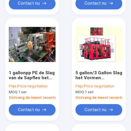
Contact nu
Contact nu
1 gallonpp PE de Slag
5 gallon/3 Gallon Slag
van de Sapfles het
het Vormen
Vormen Materiaal
Materiaal Drie Laag
Prijs:
Price negotiation
Prijs:
Price negotiation
mp80d-1 volledig
100mm
MOQ:
1 ser
MOQ:
1 set
Automatisch met
Schroefdiameter
Robot
Ontvang de meest recente Prijs
Ontvang de meest recente Prij
Contact nu
Contact nu