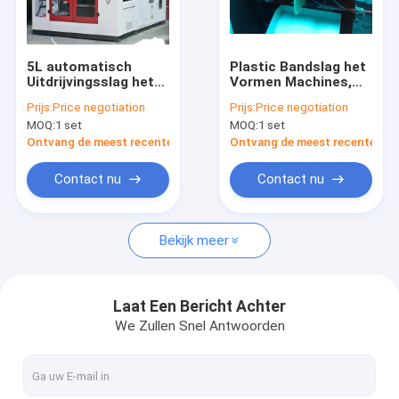
Fabrieksreis
Kwaliteitscontrole
5L automatisch
Plastic Bandslag het
Uitdrijvingsslag het
Vormen Machines,
Contacteer ons
Vormen
Automatische
Prijs:
Price negotiation
Prijs:
Price negotiation
Machinehoog
Machine van het
MOQ:
1 set
MOQ:
1 set
rendement voor
Slagafgietsel mp70d-
Nieuws
Jerrycancontainer
1
Ontvang de meest recente Prijs
Ontvang de meest recente Prij
Verzoek om een Citaat
Contact nu
Contact nu
Bekijk meer
Extrusie blaasvormmachine
plastic flessenslag het vormen machine
Laat Een Bericht Achter
We Zullen Snel Antwoorden
de automatische machine van het slagafgietsel
Uitdrijvings Vormende Machine