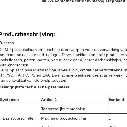
80 kW-container-extrusie-blaasgietapparatu
Productbeschrijving:
Functies
De MP-plastiekblaasvormmachine is ontworpen voor de verwerking van v
met hoogmoleculaire verbindingen.Deze machine kan holle producten van 5
zoals flessen, potten, potten, vaten, speelgoed, gereedschapskistjes, 
auto-onderdelen.
De MP-plastic blaasgietmachine is veelzijdig, omdat het verschillende
PP, PVC, PA, PC, PS en EVA. De machine biedt een perfecte verwerkin
van de kwaliteit van de eindproducten.
Belangrijkste technische parameters
Systemen
Artikel 1
Eenheid
Toepasselijke materialen
Basisvoorschriften
Maximaal productvolume
L