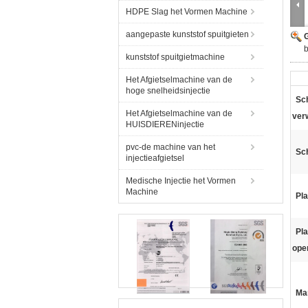
HDPE Slag het Vormen Machine
aangepaste kunststof spuitgieten
G
b
kunststof spuitgietmachine
Het Afgietselmachine van de
hoge snelheidsinjectie
Sc
Het Afgietselmachine van de
ver
HUISDIERENinjectie
pvc-de machine van het
Sc
injectieafgietsel
Medische Injectie het Vormen
Machine
Pla
Pl
ope
Ma