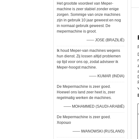
Het grootste voordeel van Meper-
machine is zeer stabiel zonder enige
zorgen. Sommige van onze machines
zijn in gebruik 10 jaar geweest en nog
in normaal gebruik geweest. De
mepermachine is groot.
—— JOSE (BRAZILIË)
Ik houd Meper-van machines wegens
hun dienst. Zij lossen altijd problemen
op tijd voor ons op, zodat adviseer ik
Meper-hoogst machine.
—— KUMAR (INDIA)
De Mepermachine is zeer goed.
Hoewel ons land zeer heet is, zeer
regelmatig werken de machines.
—— MOHAMMED (SAUDI-ARABIË)
De Mepermachine is zeer goed.
Хорошо
—— IWANOWSKI (RUSLAND)