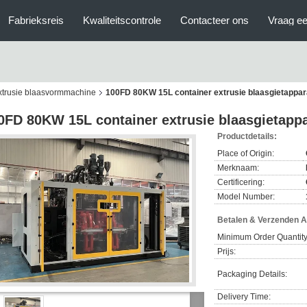
Fabrieksreis
Kwaliteitscontrole
Contacteer ons
Vraag ee
xtrusie blaasvormmachine
100FD 80KW 15L container extrusie blaasgietappar
0FD 80KW 15L container extrusie blaasgietapp
Productdetails:
Place of Origin:
Merknaam:
Certificering:
Model Number:
Betalen & Verzenden 
Minimum Order Quantity
Prijs:
Packaging Details:
Delivery Time: