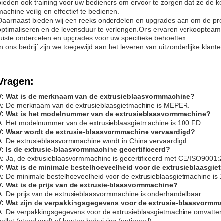
bieden ook training voor uw bedieners om ervoor te zorgen dat ze de
machine veilig en effectief te bedienen.
Daarnaast bieden wij een reeks onderdelen en upgrades aan om de pre
optimaliseren en de levensduur te verlengen.Ons ervaren verkoopteam 
juiste onderdelen en upgrades voor uw specifieke behoeften.
In ons bedrijf zijn we toegewijd aan het leveren van uitzonderlijke klan
Vragen:
V: Wat is de merknaam van de extrusieblaasvormmachine?
A: De merknaam van de extrusieblaasgietmachine is MEPER.
V: Wat is het modelnummer van de extrusieblaasvormmachine?
A: Het modelnummer van de extrusieblaasgietmachine is 100 FD.
V: Waar wordt de extrusie-blaasvormmachine vervaardigd?
A: De extrusieblaasvormmachine wordt in China vervaardigd.
V: Is de extrusie-blaasvormmachine gecertificeerd?
A: Ja, de extrusieblaasvormmachine is gecertificeerd met CE/ISO9001:
V: Wat is de minimale bestelhoeveelheid voor de extrusieblaasgi
A: De minimale bestelhoeveelheid voor de extrusieblaasgietmachine is 1
V: Wat is de prijs van de extrusie-blaasvormmachine?
A: De prijs van de extrusieblaasvormmachine is onderhandelbaar.
V: Wat zijn de verpakkingsgegevens voor de extrusie-blaasvormm
A: De verpakkingsgegevens voor de extrusieblaasgietmachine omvatte
pallet (standaard) of houten behuizing (optioneel).