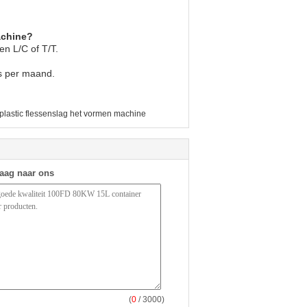
achine?
n L/C of T/T.
ks per maand.
plastic flessenslag het vormen machine
raag naar ons
(
0
/ 3000)