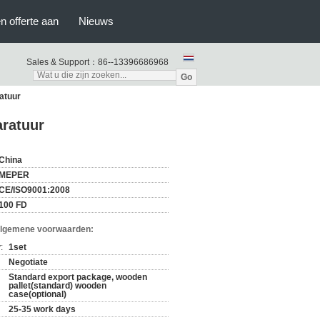
n offerte aan
Nieuws
Sales & Support：
86--13396686968
Go
atuur
aratuur
China
MEPER
CE/ISO9001:2008
100 FD
Algemene voorwaarden:
:
1set
Negotiate
Standard export package, wooden
pallet(standard) wooden
case(optional)
25-35 work days