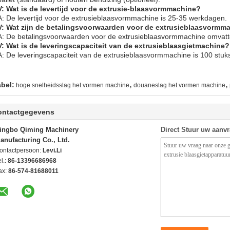
V: Wat is de levertijd voor de extrusie-blaasvormmachine?
A: De levertijd voor de extrusieblaasvormmachine is 25-35 werkdagen.
V: Wat zijn de betalingsvoorwaarden voor de extrusieblaasvormm
A: De betalingsvoorwaarden voor de extrusieblaasvormmachine omvatte
V: Wat is de leveringscapaciteit van de extrusieblaasgietmachine?
A: De leveringscapaciteit van de extrusieblaasvormmachine is 100 stu
,
,
abel:
hoge snelheidsslag het vormen machine
douaneslag het vormen machine
ontactgegevens
ingbo Qiming Machinery
Direct Stuur uw aanv
anufacturing Co., Ltd.
ontactpersoon:
Levi.Li
l.:
86-13396686968
ax:
86-574-81688011