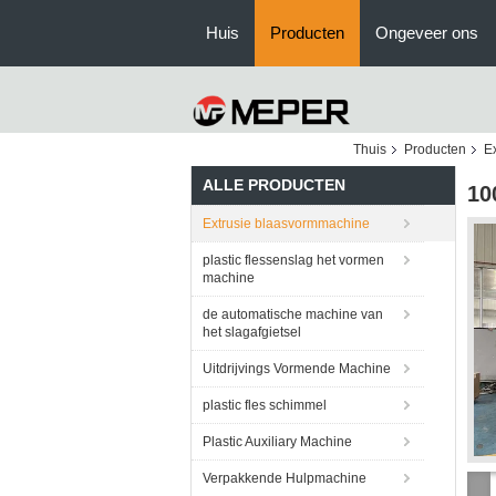
Huis
Producten
Ongeveer ons
Thuis
Producten
E
ALLE PRODUCTEN
10
Extrusie blaasvormmachine
plastic flessenslag het vormen
machine
de automatische machine van
het slagafgietsel
Uitdrijvings Vormende Machine
plastic fles schimmel
Plastic Auxiliary Machine
Verpakkende Hulpmachine