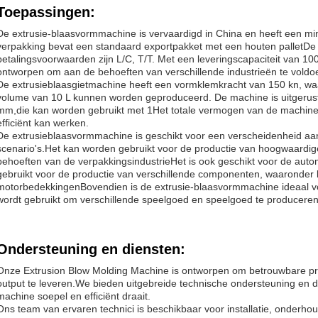
Toepassingen:
De extrusie-blaasvormmachine is vervaardigd in China en heeft een mi
verpakking bevat een standaard exportpakket met een houten palletDe l
betalingsvoorwaarden zijn L/C, T/T. Met een leveringscapaciteit van 1
ontworpen om aan de behoeften van verschillende industrieën te voldo
De extrusieblaasgietmachine heeft een vormklemkracht van 150 kn, w
volume van 10 L kunnen worden geproduceerd. De machine is uitgerus
mm,die kan worden gebruikt met 1Het totale vermogen van de machin
efficiënt kan werken.
De extrusieblaasvormmachine is geschikt voor een verscheidenheid aa
scenario's.Het kan worden gebruikt voor de productie van hoogwaardig
behoeften van de verpakkingsindustrieHet is ook geschikt voor de auto
gebruikt voor de productie van verschillende componenten, waaronder b
motorbedekkingenBovendien is de extrusie-blaasvormmachine ideaal vo
wordt gebruikt om verschillende speelgoed en speelgoed te produceren
Ondersteuning en diensten:
Onze Extrusion Blow Molding Machine is ontworpen om betrouwbare pre
output te leveren.We bieden uitgebreide technische ondersteuning en 
machine soepel en efficiënt draait.
Ons team van ervaren technici is beschikbaar voor installatie, onderh