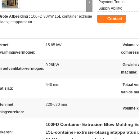
Payment Terms:
Supply Ability:
rote Afbeelding :
100FD 80KW 15L container extrusie
Contact
laasgietapparatuur
hroef
15.85 kW
Volume v
warmingsvermogen:
compressi
0.28KW
Gewicht 
hroefventilatorvermogen:
machine:
540 mm
Totaal v
at slag:
van de ma
aten met
220-620 mm
Volume k
ningsstreken:
100FD Container Extrusion Blow Molding E
15L-container-extrusie-blaasgietapparatuur
rkeren:
,