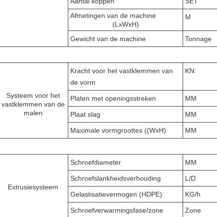
Aantal koppen
SET
Afmetingen van de machine
M
(LxWxH)
Gewicht van de machine
Tonnage
Kracht voor het vastklemmen van
KN:
de vorm
Systeem voor het
Platen met openingsstreken
MM
vastklemmen van de
malen
Plaat slag
MM
Maximale vormgroottes ((WxH)
MM
Schroefdiameter
MM
Schroefslankheidsverhouding
L/D
Extrusiesysteem
Gelastisatievermogen (HDPE)
KG/h
Schroefverwarmingsfase/zone
Zone