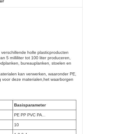
ur
erschillende holle plasticproducten
 milliliter tot 100 liter produceren,
bedplanken, bureauplanken, stoelen en
 materialen kan verwerken, waaronder PE,
g voor deze materialen,het waarborgen
Basisparameter
PE PP PVC PA...
10