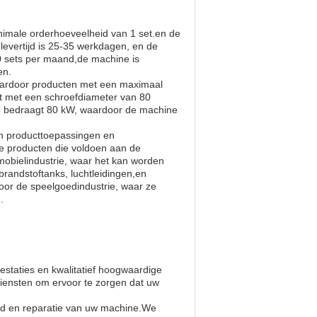
nimale orderhoeveelheid van 1 set.en de
evertijd is 25-35 werkdagen, en de
00 sets per maand,de machine is
en.
aardoor producten met een maximaal
t met een schroefdiameter van 80
e bedraagt 80 kW, waardoor de machine
n producttoepassingen en
e producten die voldoen aan de
mobielindustrie, waar het kan worden
randstoftanks, luchtleidingen,en
or de speelgoedindustrie, waar ze
.
staties en kwalitatief hoogwaardige
diensten om ervoor te zorgen dat uw
oud en reparatie van uw machine.We