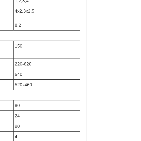
1,2,3,4
4x2,3x2.5
8.2
150
220-620
540
520x460
80
24
90
4