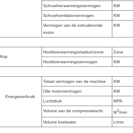
Schroefverwarmingsvermogen
KW
Schroefventilatorvermogen
KW
Vermogen van de extruderende
KW
motor
Hoofdverwarmingsstadium/zone
Zone
Kop
Hoofdverwarmingsvermogen
KW
Totaal vermogen van de machine
KW
Olie motorvermogen
KW
Energieverbruik
Luchtdruk
MPA
Volume van de compressielucht
3
M
/min
Volume koelwater
L/min