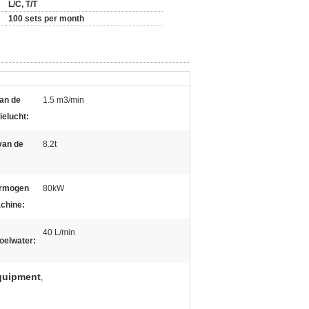
L/C, T/T
100 sets per month
an de
1.5 m3/min
elucht:
van de
8.2t
ermogen
80kW
chine:
40 L/min
oelwater:
quipment
,