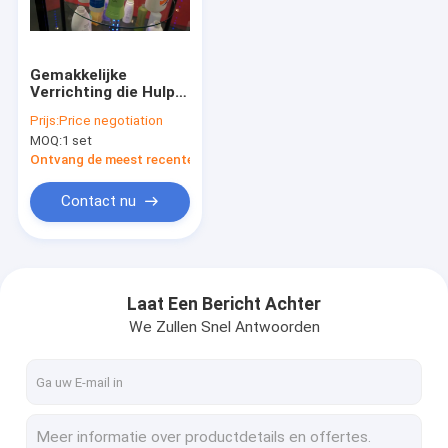
Fabrieksreis
Kwaliteitscontrole
Gemakkelijke
Verrichting die Hulp
Contacteer ons
van de de
Prijs:
Price negotiation
Overdrachtmachine
MOQ:
1 set
van de Machinehitte
Nieuws
UV Droge de
Ontvang de meest recente Prijs
Compensatiedruk
verpakken
Verzoek om een Citaat
Contact nu
Extrusie blaasvormmachine
Laat Een Bericht Achter
We Zullen Snel Antwoorden
plastic flessenslag het vormen machine
de automatische machine van het slagafgietsel
Uitdrijvings Vormende Machine