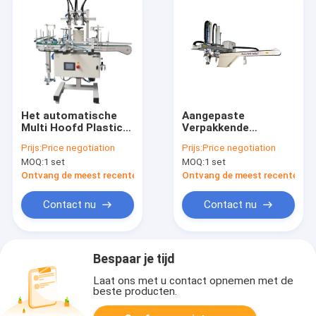
Het automatische
Aangepaste
Multi Hoofd Plastic
Verpakkende
Meetapparaat van
Hulpmachine 5
Prijs:
Price negotiation
Prijs:
Price negotiation
het Flessenlek
Interface van de As
MOQ:
1 set
MOQ:
1 set
de Servorobot voor
Plastic Machine
Ontvang de meest recente Prijs
Ontvang de meest recente Prij
Contact nu
Contact nu
Bespaar je tijd
Laat ons met u contact opnemen met de
beste producten.