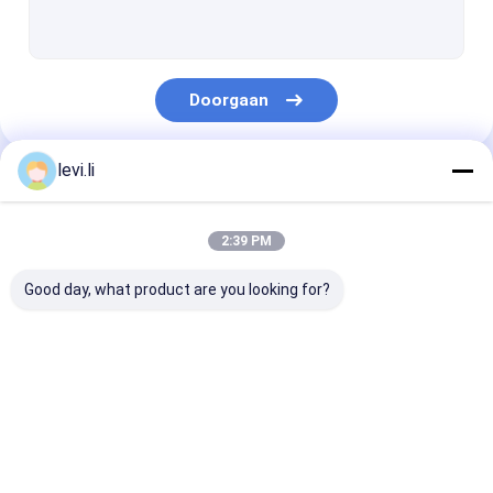
plastic fles schimmel
Plastic Auxiliary Machine
Doorgaan
Verpakkende Hulpmachine
HDPE Slag het Vormen Machine
levi.li
Onze Categorieën
aangepaste kunststof spuitgieten
2:39 PM
kunststof spuitgietmachine
Good day, what product are you looking for?
Het Afgietselmachine van de hoge snelheidsinjectie
Het Afgietselmachine van de HUISDIERENinjectie
Extrusie
plastic flessenslag
de automatisc
pvc-de machine van het injectieafgietsel
blaasvormmachine
het vormen machine
machine van h
slagafgietsel
Medische Injectie het Vormen Machine