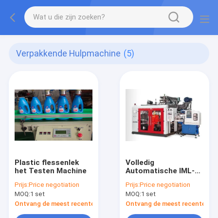
Verpakkende Hulpmachine
(5)
Plastic flessenlek
Volledig
het Testen Machine
Automatische IML-
Vorm
Prijs:
Price negotiation
Prijs:
Price negotiation
Etiketteringsmachine
MOQ:
1 set
MOQ:
1 set
Ontvang de meest recente Prijs
Ontvang de meest recente Prij