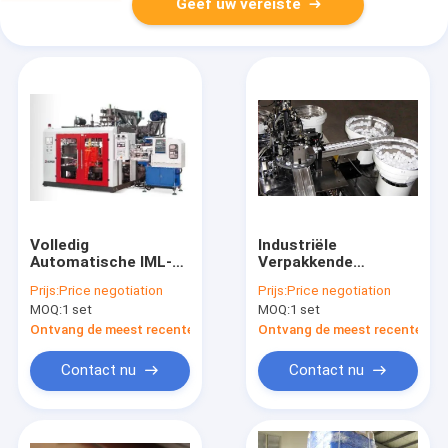
Geef uw vereiste
Volledig
Industriële
Automatische IML-
Verpakkende
Vorm
Automatische de
Prijs:
Price negotiation
Prijs:
Price negotiation
Etiketteringsmachine
Kappenpakjes die van
MOQ:
1 set
MOQ:
1 set
Assistentmachines
volledig Machine
Ontvang de meest recente Prijs
Ontvang de meest recente Prij
opnemen
Contact nu
Contact nu