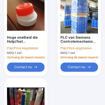
Hoge snelheid die
PLC van Siemens
Hulp//het
Controlemechanisme
Assembleren
die de Hulpmachine
Prijs:
Price negotiation
Prijs:
Price negotiation
Machine Machine
van Stracking van de
MOQ:
1 set
MOQ:
1 set
GLB verpakken die
Machine
scheuren vouwen
Automatische
Ontvang de meest recente Prijs
Ontvang de meest recente Prij
Verpakking verpakken
Contact nu
Contact nu
Huis
Producten
Ongeveer ons