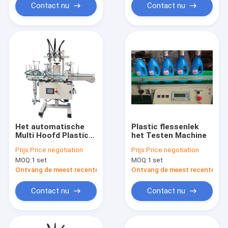
Contact nu
Contact nu
Het automatische
Plastic flessenlek
Multi Hoofd Plastic
het Testen Machine
Meetapparaat van
Prijs:
Price negotiation
Prijs:
Price negotiation
het Flessenlek
MOQ:
1 set
MOQ:
1 set
Ontvang de meest recente Prijs
Ontvang de meest recente Prij
Contact nu
Contact nu