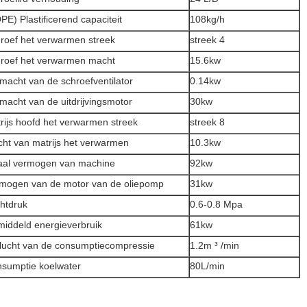
PE) Plastificerend capaciteit
108kg/h
roef het verwarmen streek
streek 4
roef het verwarmen macht
15.6kw
macht van de schroefventilator
0.14kw
macht van de uitdrijvingsmotor
30kw
rijs hoofd het verwarmen streek
streek 8
ht van matrijs het verwarmen
10.3kw
aal vermogen van machine
92kw
mogen van de motor van de oliepomp
31kw
htdruk
0.6-0.8 Mpa
iddeld energieverbruik
61kw
lucht van de consumptiecompressie
1.2m ³ /min
sumptie koelwater
80L/min