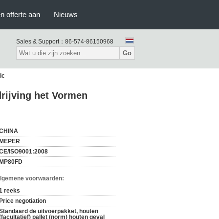
n offerte aan
Nieuws
Sales & Support：
86-574-86150968
Go
lc
drijving het Vormen
CHINA
MEPER
CE/ISO9001:2008
MP80FD
Algemene voorwaarden:
1 reeks
Price negotiation
Standaard de uitvoerpakket, houten
(facultatief) pallet (norm) houten geval