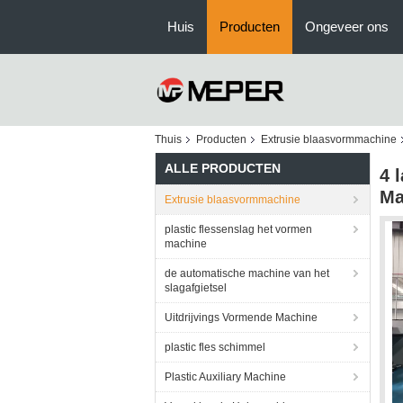
Huis
Producten
Ongeveer ons
Thuis
Producten
Extrusie blaasvormmachine
ALLE PRODUCTEN
4 
Ma
Extrusie blaasvormmachine
plastic flessenslag het vormen
machine
de automatische machine van het
slagafgietsel
Uitdrijvings Vormende Machine
plastic fles schimmel
Plastic Auxiliary Machine