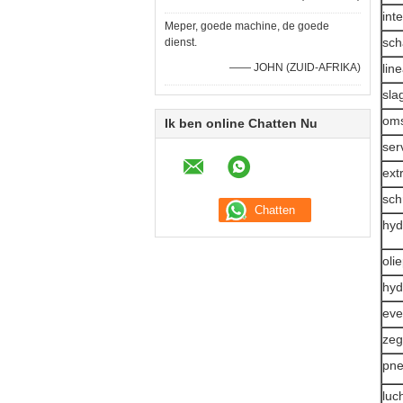
int
Meper, goede machine, de goede
sch
dienst.
—— JOHN (ZUID-AFRIKA)
lin
sla
oms
Ik ben online Chatten Nu
ser
ext
sch
hyd
oli
hyd
eve
zeg
pne
luc