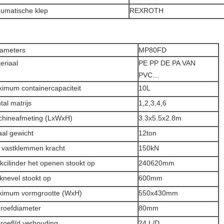
umatische klep
REXROTH
ameters
MP80FD
eriaal
PE PP DE PA VAN
PVC…
imum containercapaciteit
10L
tal matrijs
1,2,3,4,6
hineafmeting (LxWxH)
3.3x5.5x2.8m
aal gewicht
12ton
 vastklemmen kracht
150kN
kcilinder het openen stookt op
240620mm
knevel stookt op
600mm
imum vormgrootte (WxH)
550x430mm
roefdiameter
80mm
roefl/d verhouding
24 L/D