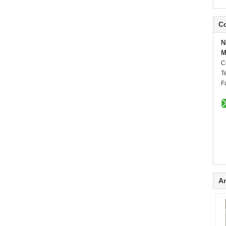
C
N
M
C
Te
F
A