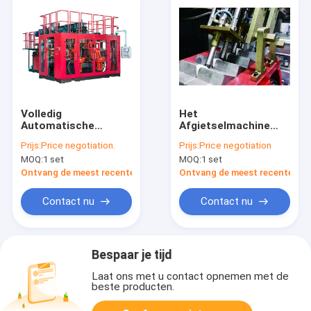
Volledig
Het
Automatische
Afgietselmachine
Uitdrijvingsslag het
van de
Prijs:
Price negotiation.
Prijs:
Price negotiation
Vormen Machine
Defleshingsiml
MOQ:
1 set
MOQ:
1 set
MP100FD voor
Automatische
Automobiele Delen
Plastic Slag met het
Ontvang de meest recente Prijs
Ontvang de meest recente Prij
Schuine Blazen
Contact nu
Contact nu
Bespaar je tijd
Laat ons met u contact opnemen met de
beste producten.