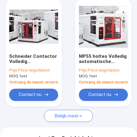
Schneider Contactor
MP55 holtes Volledig
Volledig
automatische
automatische
blaasvormmachine
Prijs:
Price negotiation.
Prijs:
Price negotiation.
blaasgietmachine
voor melk fles
MOQ:
1set
MOQ:
1set
voor de productie
verpakkingsfles
van 4 holtes
Ontvang de meest recente Prijs
Ontvang de meest recente Prij
Contact nu
Contact nu
Bekijk meer