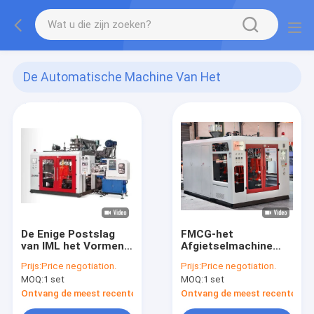
De Automatische Machine Van Het
Slagafgietsel
(141)
De Enige Postslag
FMCG-het
van IML het Vormen
Afgietselmachine
Machine
van de Flessen
Prijs:
Price negotiation.
Prijs:
Price negotiation.
Automatische Slag
MOQ:
1 set
MOQ:
1 set
Ontvang de meest recente Prijs
Ontvang de meest recente Prij