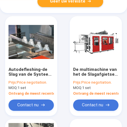
Geef uw vereiste
Autodefleshing-de
De multimachine van
Slag van de Systeem
het de Slagafgietsel
Plastic Fles het
van de
Prijs:
Price negotiation.
Prijs:
Price negotiation.
Vormen Machine
Holteuitdrijving
MOQ:
1 set
MOQ:
1 set
voor Lotionfles 2
Automatische
Laaghdpe
MP90FS IML voor
Ontvang de meest recente Prijs
Ontvang de meest recente Prij
Pesticidefles
Contact nu
Contact nu