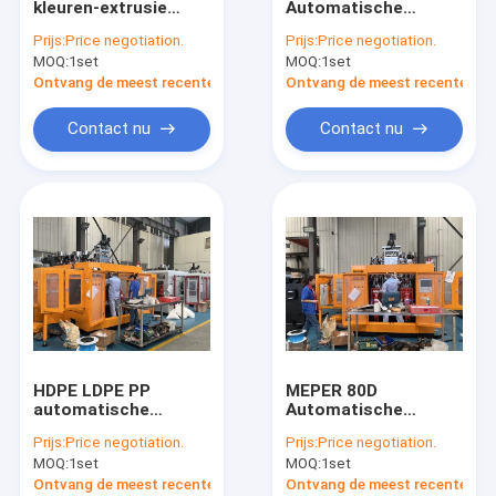
kleuren-extrusie
Automatische
plastic fles schimmel
blaasvormmachine
extrusie
Prijs:
Price negotiation.
Prijs:
Price negotiation.
Automatische 4
blaasgietmachine
MOQ:
Plastic Auxiliary Machine
1set
MOQ:
1set
holte HDPE LDPE PP
voor het verpakken
melkfles verpakking
van melkflessen
Ontvang de meest recente Prijs
Ontvang de meest recente Prij
Verpakkende Hulpmachine
Contact nu
Contact nu
HDPE Slag het Vormen Machine
aangepaste kunststof spuitgieten
kunststof spuitgietmachine
Het Afgietselmachine van de hoge snelheidsinjectie
Het Afgietselmachine van de HUISDIERENinjectie
HDPE LDPE PP
MEPER 80D
pvc-de machine van het injectieafgietsel
automatische
Automatische
extrusie
melkflessen extrusie
Prijs:
Price negotiation.
Prijs:
Price negotiation.
blaasgietmachine
blaasgietmachine
Medische Injectie het Vormen Machine
MOQ:
1set
MOQ:
1set
met Schneider
contactor
Ontvang de meest recente Prijs
Ontvang de meest recente Prij