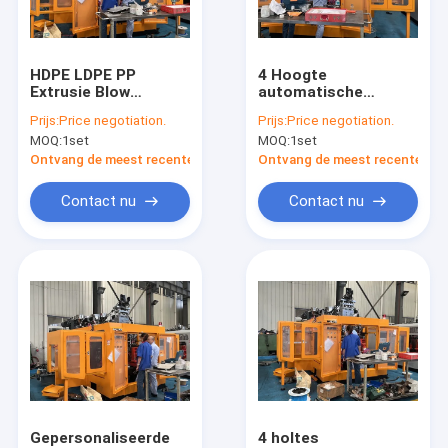
Fabrieksreis
Kwaliteitscontrole
HDPE LDPE PP
4 Hoogte
Extrusie Blow
automatische
Contacteer ons
Molding Machine
extrusie
Prijs:
Price negotiation.
Prijs:
Price negotiation.
Voor Plastic Milk
blaasgietmachine
MOQ:
1set
MOQ:
1set
Flask
voor HDPE LDPE PP
Nieuws
Ontvang de meest recente Prijs
Ontvang de meest recente Prij
Verzoek om een Citaat
Contact nu
Contact nu
Extrusie blaasvormmachine
plastic flessenslag het vormen machine
de automatische machine van het slagafgietsel
Uitdrijvings Vormende Machine
Gepersonaliseerde
4 holtes