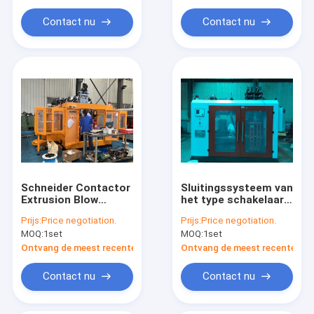
Contact nu
Contact nu
Schneider Contactor
Sluitingssysteem van
Extrusion Blow
het type schakelaar
Moulding Machine
HDPE-
Prijs:
Price negotiation.
Prijs:
Price negotiation.
voor de productie
blaasgietmachine
MOQ:
1set
MOQ:
1set
van HDPE LDPE PP
volgautomatisch
flessen
Ontvang de meest recente Prijs
Ontvang de meest recente Prij
Contact nu
Contact nu