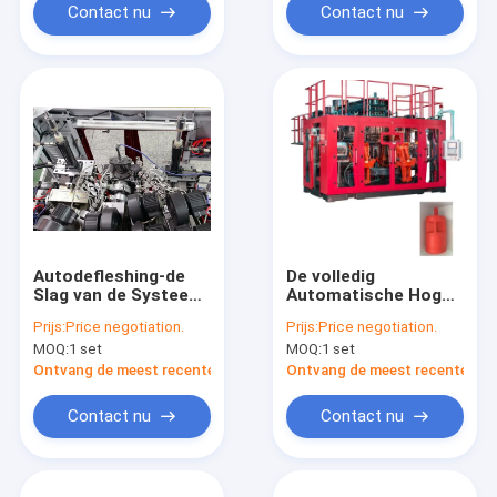
Contact nu
Contact nu
Autodefleshing-de
De volledig
Slag van de Systeem
Automatische Hoge
Plastic Fles het
snelheid van de de
Prijs:
Price negotiation.
Prijs:
Price negotiation.
Vormen Machine
Machinemp100fd
MOQ:
1 set
MOQ:
1 set
Drie Laag 20L 30L
van het Slagafgietsel
Ontvang de meest recente Prijs
Ontvang de meest recente Prij
Contact nu
Contact nu