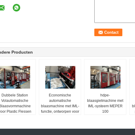
ndere Producten
Dubbele Station
Economische
hdpe-
Volautomatische
automatische
blaasgietmachine met
Blaasvormmachine
blaasmachine met IML-
IML-systeem MEPER
b
oor Plastic Flessen
functie, ontworpen voor
100
PE- en PP-materialen