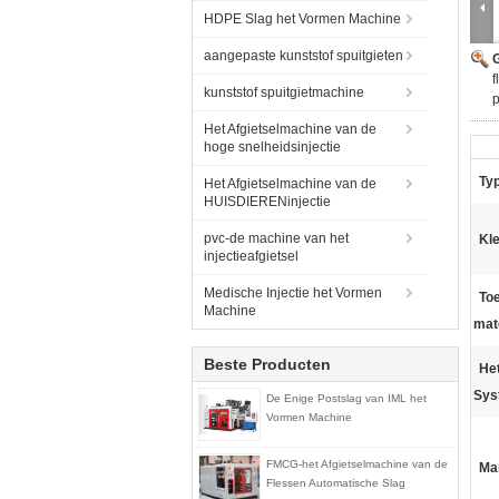
HDPE Slag het Vormen Machine
aangepaste kunststof spuitgieten
G
f
kunststof spuitgietmachine
p
Het Afgietselmachine van de
hoge snelheidsinjectie
Typ
Het Afgietselmachine van de
HUISDIERENinjectie
pvc-de machine van het
Kle
injectieafgietsel
Medische Injectie het Vormen
Toe
Machine
mat
Beste Producten
He
Sys
De Enige Postslag van IML het
Vormen Machine
FMCG-het Afgietselmachine van de
Ma
Flessen Automatische Slag