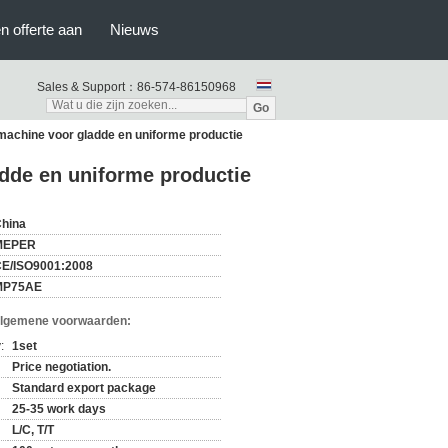
n offerte aan
Nieuws
Sales & Support：
86-574-86150968
Go
achine voor gladde en uniforme productie
dde en uniforme productie
hina
MEPER
E/ISO9001:2008
MP75AE
Algemene voorwaarden:
:
1set
Price negotiation.
Standard export package
25-35 work days
L/C, T/T