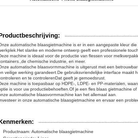
Productbeschrijving:
Onze automatische blaasgietmachine is er in een aangepaste kleur die 
werkplek.Het slanke en moderne ontwerp geeft een professionele touch 
Deze machine is ideaal voor de productie van flessen voor melkverpakki
containers.,de chemische industrie, en meer.
Onze automatische blaasvormmachine is uitgerust met een betrouwbare 
en veilige werking garandeert.De gebruiksvriendelijke interface maakt 
controleren en te controlerenDat geeft je gemoedsrust.
Deze machine is toepasbaar op HDPE-, LDPE- en PP-materialen, waardoo
optie is voor uw productiebehoeften.Of je een fles blaas gietmachine of
onze automatische blaasvormmachine kan het allemaal aan.
Investeer in onze automatische blaasgietmachine en ervaar een problee
Kenmerken:
Productnaam: Automatische blaasgietmachine