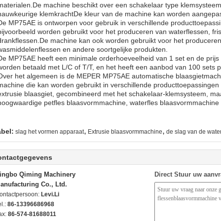
materialen.De machine beschikt over een schakelaar type klemsysteem 
nauwkeurige klemkrachtDe kleur van de machine kan worden aangepas
De MP75AE is ontworpen voor gebruik in verschillende producttoepassi
bijvoorbeeld worden gebruikt voor het produceren van waterflessen, fr
drankflessen.De machine kan ook worden gebruikt voor het producere
wasmiddelenflessen en andere soortgelijke produkten.
De MP75AE heeft een minimale orderhoeveelheid van 1 set en de prijs
worden betaald met L/C of T/T, en het heeft een aanbod van 100 sets 
Over het algemeen is de MEPER MP75AE automatische blaasgietmachin
machine die kan worden gebruikt in verschillende producttoepassingen 
extrusie blaasgiet, gecombineerd met het schakelaar-klemsysteem, maa
hoogwaardige petfles blaasvormmachine, waterfles blaasvormmachine e
,
,
abel:
slag het vormen apparaat
Extrusie blaasvormmachine
de slag van de wate
ontactgegevens
ingbo Qiming Machinery
Direct Stuur uw aanv
anufacturing Co., Ltd.
ontactpersoon:
Levi.Li
l.:
86-13396686968
ax:
86-574-81688011