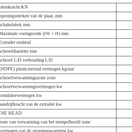
klemkracht KN
openingsstreken van de plaat, mm
schakelstrek mm
Maximale vormgrootte ((W × H) mm
Extruder eenheid
schroefdiameter mm
schroef L/D verhouding L/D
(HDPE) plasticiserend vermogen kg/uur
schroefverwarmingszone zone
schroefverwarmingsvermogen kw
ventilatorvermogen kw
aandrijfkracht van de extruder kw
DIE HEAD
zone van verwarming van het stempelhoofd zone
vermogen van de stroomopwarming kw