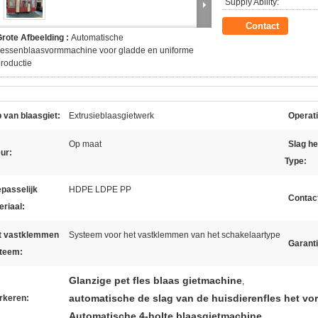
Supply Ability:
Contact
rote Afbeelding :
Automatische
lessenblaasvormmachine voor gladde en uniforme
roductie
 van blaasgiet:
Extrusieblaasgietwerk
Operati
Op maat
Slag h
ur:
Type:
passelijk
HDPE LDPE PP
Contac
eriaal:
t vastklemmen
Systeem voor het vastklemmen van het schakelaartype
Garanti
teem:
Glanzige pet fles blaas gietmachine
,
automatische de slag van de huisdierenfles het v
rkeren:
Automatische 4-holte blaasgietmachine