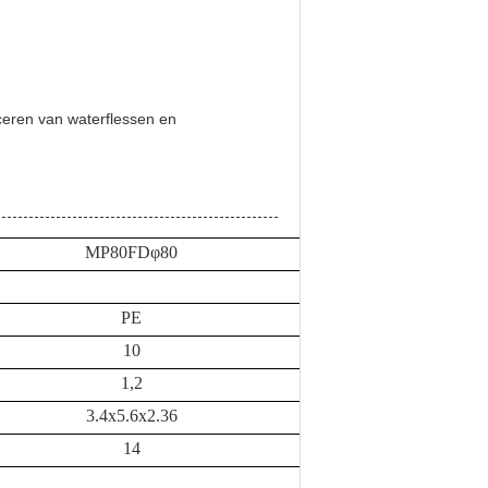
ceren van waterflessen en
MP
80FD
φ80
PE
10
1,2
3.4x5.6x2.36
14