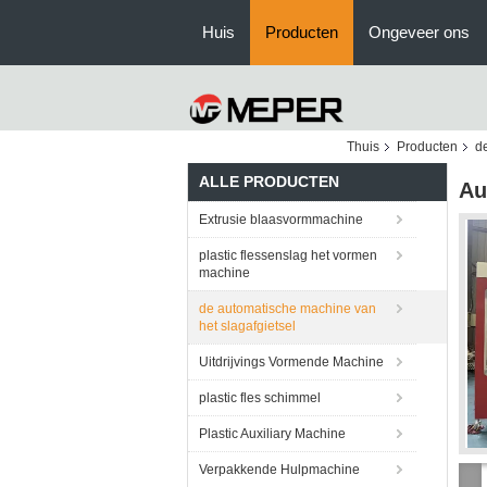
Huis
Producten
Ongeveer ons
Thuis
Producten
de
ALLE PRODUCTEN
Au
Extrusie blaasvormmachine
plastic flessenslag het vormen
machine
de automatische machine van
het slagafgietsel
Uitdrijvings Vormende Machine
plastic fles schimmel
Plastic Auxiliary Machine
Verpakkende Hulpmachine