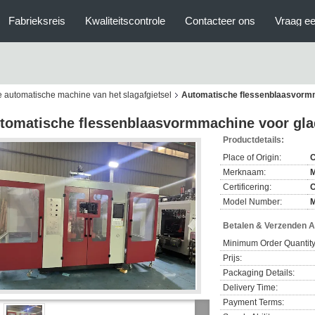
Fabrieksreis
Kwaliteitscontrole
Contacteer ons
Vraag ee
 automatische machine van het slagafgietsel
Automatische flessenblaasvormm
tomatische flessenblaasvormmachine voor gla
Productdetails:
Place of Origin:
C
Merknaam:
Certificering:
C
Model Number:
Betalen & Verzenden 
Minimum Order Quantity
Prijs:
Packaging Details:
Delivery Time:
Payment Terms: