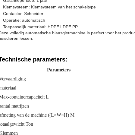
Garantieperiode: 1 jaar
Klemsysteem: Klemsysteem van het schakeltype
Contactor: Schneider
Operatie: automatisch
Toepasselijk materiaal: HDPE LDPE PP
Deze volledig automatische blaasgietmachine is perfect voor het produ
huisdierenflessen.
Technische parameters:
Parameters
Vervaardiging
materiaal
Max-containercapaciteit L
aantal matrijzen
afmeting van de machine ((L×W×H) M
totaalgewicht Ton
Klemmen