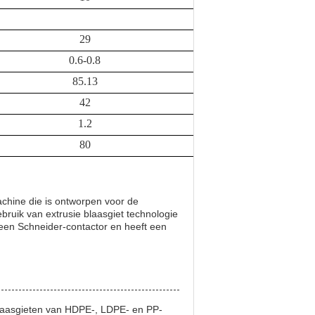
29
0.6-0.8
85.13
42
1.2
80
achine die is ontworpen voor de
bruik van extrusie blaasgiet technologie
een Schneider-contactor en heeft een
blaasgieten van HDPE-, LDPE- en PP-