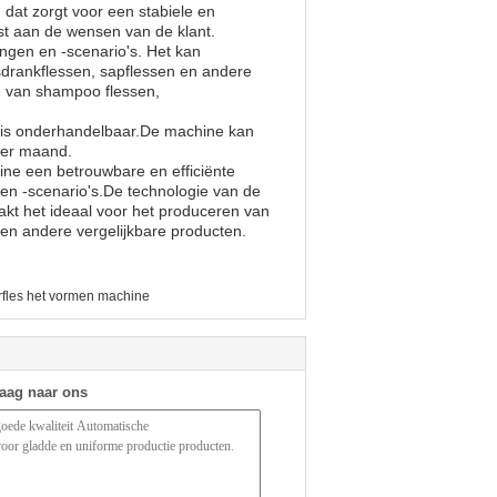
dat zorgt voor een stabiele en
t aan de wensen van de klant.
ngen en -scenario's. Het kan
isdrankflessen, sapflessen en andere
n van shampoo flessen,
 is onderhandelbaar.De machine kan
per maand.
e een betrouwbare en efficiënte
en -scenario's.De technologie van de
kt het ideaal voor het produceren van
n andere vergelijkbare producten.
rfles het vormen machine
raag naar ons