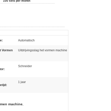
100 sets per month
e:
Automatisch
et Vormen
Uitdrijvingsslag het vormen machine
Schneider
tor:
1 jaar
etijd:
ormen machine
,