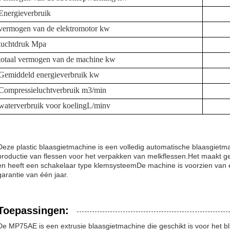
Energieverbruik
vermogen van de elektromotor kw
luchtdruk Mpa
totaal vermogen van de machine kw
Gemiddeld energieverbruik kw
Compressieluchtverbruik m3/min
waterverbruik voor koeling
L
/minv
Deze plastic blaasgietmachine is een volledig automatische blaasgietm
productie van flessen voor het verpakken van melkflessen.Het maakt ge
en heeft een schakelaar type klemsysteemDe machine is voorzien van 
garantie van één jaar.
Toepassingen:
De MP75AE is een extrusie blaasgietmachine die geschikt is voor het 