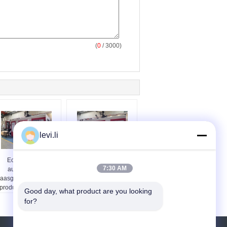
(
0
/ 3000)
levi.li
Economische
volledig automatische
7:30 AM
automatische
PET-flessen
laasgietmachine Max
blaasgietmachine
productvolume 10L
Good day, what product are you looking 
Aantal koppen 3 set
for?
ontworpen