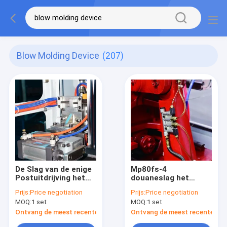
Blow Molding Device
(207)
De Slag van de enige
Mp80fs-4
Postuitdrijving het
douaneslag het
Vormen Machine,
Vormen Machine
Prijs:
Price negotiation
Prijs:
Price negotiation
Slag het Vormen
voor 1L-de Container
MOQ:
1 set
MOQ:
1 set
Apparaat met IML-
van de Smeringsolie
Systeem
Ontvang de meest recente Prijs
Ontvang de meest recente Prij