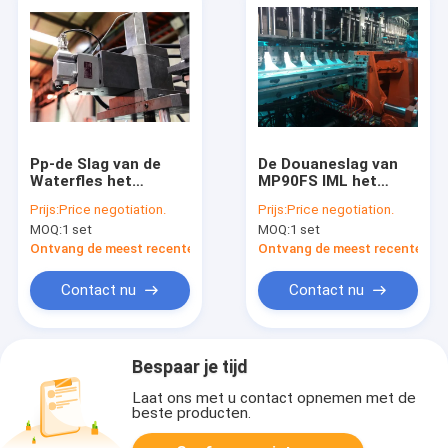
Pp-de Slag van de
De Douaneslag van
Waterfles het
MP90FS IML het
Vormen Capaciteit
Vormen Machine,
Prijs:
Price negotiation.
Prijs:
Price negotiation.
3600mm van de
Slag het Vormen
MOQ:
1 set
MOQ:
1 set
Machine50ml-10l
Apparaat voor
Container Lengte
Plantaardige oliefles
Ontvang de meest recente Prijs
Ontvang de meest recente Prij
Contact nu
Contact nu
Bespaar je tijd
Laat ons met u contact opnemen met de
beste producten.