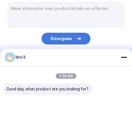
plastic fles schimmel
Plastic Auxiliary Machine
Verpakkende Hulpmachine
Doorgaan
HDPE Slag het Vormen Machine
aangepaste kunststof spuitgieten
levi.li
Onze Categorieën
kunststof spuitgietmachine
7:35 AM
Het Afgietselmachine van de hoge snelheidsinjectie
Good day, what product are you looking for?
Het Afgietselmachine van de HUISDIERENinjectie
pvc-de machine van het injectieafgietsel
Extrusie
plastic flessenslag
de automatisc
Medische Injectie het Vormen Machine
blaasvormmachine
het vormen machine
machine van h
slagafgietsel