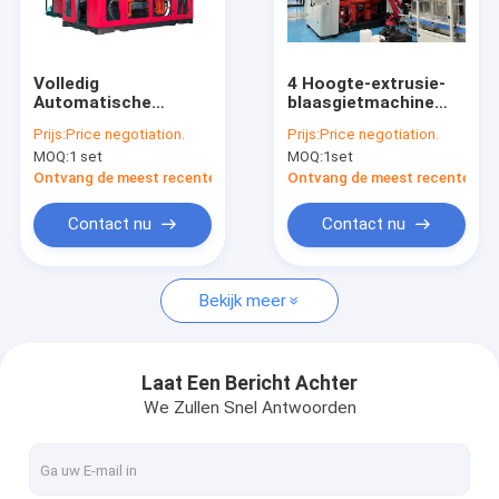
Fabrieksreis
Kwaliteitscontrole
Volledig
4 Hoogte-extrusie-
Automatische
blaasgietmachine
Contacteer ons
Uitdrijvingsslag het
met schakelaar-
Prijs:
Price negotiation.
Prijs:
Price negotiation.
Vormen Machine
klemsysteem
MOQ:
1 set
MOQ:
1set
MP100FD voor
Nieuws
Automobiele Delen
Ontvang de meest recente Prijs
Ontvang de meest recente Prij
Verzoek om een Citaat
Contact nu
Contact nu
Bekijk meer
Extrusie blaasvormmachine
plastic flessenslag het vormen machine
Laat Een Bericht Achter
We Zullen Snel Antwoorden
de automatische machine van het slagafgietsel
Uitdrijvings Vormende Machine