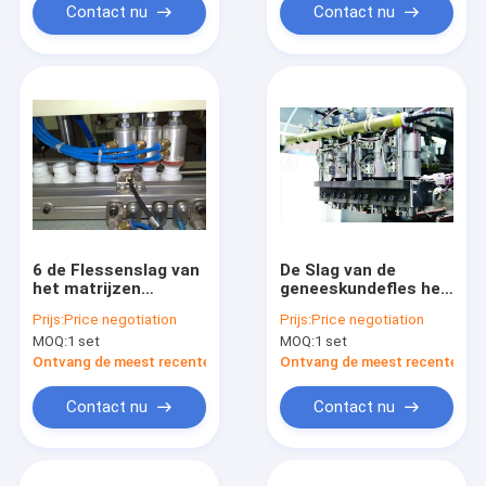
Contact nu
Contact nu
6 de Flessenslag van
De Slag van de
het matrijzen
geneeskundefles het
Hoofdontwerp het
Vormen Machine,
Prijs:
Price negotiation
Prijs:
Price negotiation
Vormen Machine,
Slag het Vormen
MOQ:
1 set
MOQ:
1 set
Slag het Vormen
Materiaal IML
Apparaat mp55d-6
mp80fs-4
Ontvang de meest recente Prijs
Ontvang de meest recente Prij
Contact nu
Contact nu