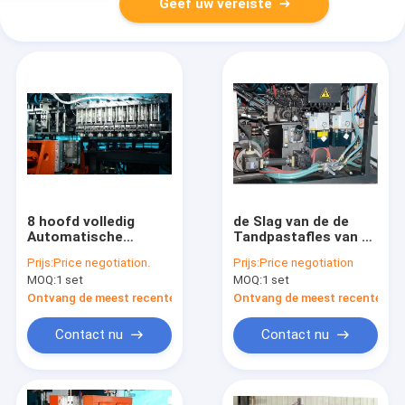
Geef uw vereiste
8 hoofd volledig
de Slag van de de
Automatische
Tandpastafles van 3g
Uitdrijvingsslag het
5g het Vormen
Prijs:
Price negotiation.
Prijs:
Price negotiation
Vormen Machine
Apparaat,
MOQ:
1 set
MOQ:
1 set
MP90FS IML 350kN
Uitdrijvingsslag het
het Vastklemmen
Vormen Machine met
Ontvang de meest recente Prijs
Ontvang de meest recente Prij
Kracht
Regelbaar
Matrijzenhoofd
Contact nu
Contact nu