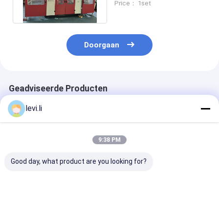
Price： 1set
industriële
Doorgaan
Geadviseerde Producten
levi.li
9:38 PM
Good day, what product are you looking for?
Dubbele Station
Economische
hdpe-
Volautomatische
automatische
blaasgietmach
Blaasvormmachine
blaasmachine met
met IML-syst
voor Plastic Flessen
IML-functie,
MEPER 100
ontworpen voor PE-
Beste prijs
Beste prijs
Beste pri