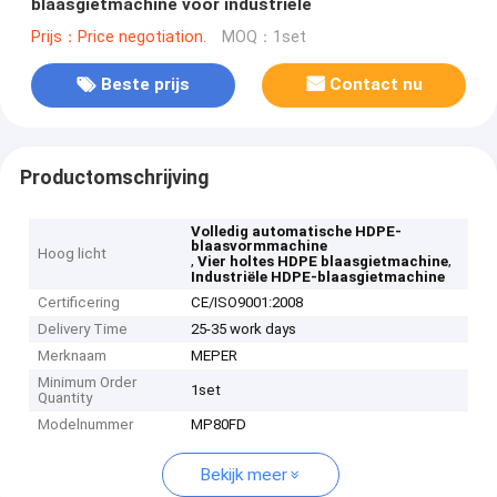
blaasgietmachine voor industriële
Prijs：Price negotiation.
MOQ：1set
Beste prijs
Contact nu
Productomschrijving
Volledig automatische HDPE-
blaasvormmachine
Hoog licht
,
,
Vier holtes HDPE blaasgietmachine
Industriële HDPE-blaasgietmachine
Certificering
CE/ISO9001:2008
Delivery Time
25-35 work days
Merknaam
MEPER
Minimum Order
1set
Quantity
Modelnummer
MP80FD
Bekijk meer