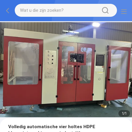
1
/
1
Volledig automatische vier holtes HDPE