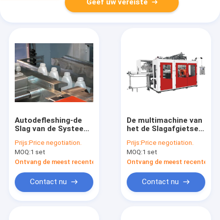
Geef uw vereiste
Autodefleshing-de
De multimachine van
Slag van de Systeem
het de Slagafgietsel
Plastic Fles het
van de
Prijs:
Price negotiation.
Prijs:
Price negotiation.
Vormen Machine
Holteuitdrijving
MOQ:
1 set
MOQ:
1 set
voor Lotionfles 2
Automatische
Laaghdpe
MP90FS IML voor
Ontvang de meest recente Prijs
Ontvang de meest recente Prij
Pesticidefles
Contact nu
Contact nu