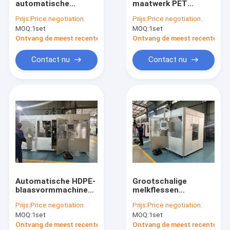
automatische
maatwerk PET
plastic fles schimmel
blaasgietmachine
flessen
Prijs:
Price negotiation.
Prijs:
Price negotiation.
voor oplossing voor
blaasgietmachine
MOQ:
Plastic Auxiliary Machine
1set
MOQ:
1set
melkflessen
Ontvang de meest recente Prijs
Ontvang de meest recente Prij
Verpakkende Hulpmachine
Contact nu
Contact nu
HDPE Slag het Vormen Machine
aangepaste kunststof spuitgieten
kunststof spuitgietmachine
Het Afgietselmachine van de hoge snelheidsinjectie
Het Afgietselmachine van de HUISDIERENinjectie
Automatische HDPE-
Grootschalige
pvc-de machine van het injectieafgietsel
blaasvormmachine
melkflessen
Op maat gemaakte
verpakkingsflessen
Prijs:
Price negotiation.
Prijs:
Price negotiation.
productieoplossingen
productie
Medische Injectie het Vormen Machine
MOQ:
1set
MOQ:
1set
Automatische
blaasgietmachine
Ontvang de meest recente Prijs
Ontvang de meest recente Prij