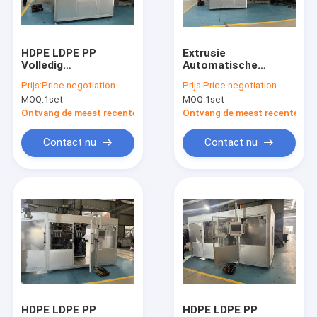
Fabrieksreis
Kwaliteitscontrole
HDPE LDPE PP
Extrusie
Volledig
Automatische
Contacteer ons
automatische PET-
blaasvormmachine
Prijs:
Price negotiation.
Prijs:
Price negotiation.
blaasmachine stabiel
voor melkflessen
MOQ:
1set
MOQ:
1set
Nieuws
Ontvang de meest recente Prijs
Ontvang de meest recente Prij
Verzoek om een Citaat
Contact nu
Contact nu
Extrusie blaasvormmachine
plastic flessenslag het vormen machine
de automatische machine van het slagafgietsel
Uitdrijvings Vormende Machine
HDPE LDPE PP
HDPE LDPE PP