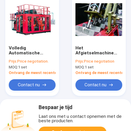
Volledig
Het
Automatische
Afgietselmachine
Uitdrijvingsslag het
van de
Prijs:
Price negotiation.
Prijs:
Price negotiation
Vormen Machine
Defleshingsiml
MOQ:
1 set
MOQ:
1 set
MP100FD voor
Automatische
Automobiele Delen
Plastic Slag met het
Ontvang de meest recente Prijs
Ontvang de meest recente Prij
Schuine Blazen
Contact nu
Contact nu
Bespaar je tijd
Laat ons met u contact opnemen met de
beste producten.