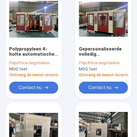
Polypropyleen 4-
Gepersonaliseerde
holte automatische
volledig
blaasgietmachine
automatische
Prijs:
Price negotiation.
Prijs:
Price negotiation.
voor maatwerk
blaasvormmachine
MOQ:
1set
MOQ:
1set
voor HDPE-LDPE-PP-
productie
Ontvang de meest recente Prijs
Ontvang de meest recente Prij
Contact nu
Contact nu
Huis
Producten
Ongeveer ons