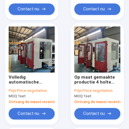
Contact nu
Contact nu
Volledig
Op maat gemaakte
automatische
productie 4 holte
blaasgietmachine
HDPE LDPE PP
Prijs:
Price negotiation.
Prijs:
Price negotiation.
voor HDPE LDPE PP
melkfles
MOQ:
1set
MOQ:
1set
PET-flessen
Automatische
blaasgietmachine
Ontvang de meest recente Prijs
Ontvang de meest recente Prij
Contact nu
Contact nu