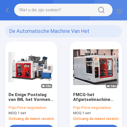
De Automatische Machine Van Het
Slagafgietsel
(141)
De Enige Postslag
FMCG-het
van IML het Vormen
Afgietselmachine
Machine
van de Flessen
Prijs:
Price negotiation.
Prijs:
Price negotiation.
Automatische Slag
MOQ:
1 set
MOQ:
1 set
Ontvang de meest recente Prijs
Ontvang de meest recente Prij