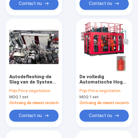
Contact nu
Contact nu
Autodefleshing-de
De volledig
Slag van de Systeem
Automatische Hoge
Plastic Fles het
snelheid van de de
Prijs:
Price negotiation.
Prijs:
Price negotiation.
Vormen Machine
Machinemp100fd
MOQ:
1 set
MOQ:
1 set
Drie Laag 20L 30L
van het Slagafgietsel
Ontvang de meest recente Prijs
Ontvang de meest recente Prij
Contact nu
Contact nu