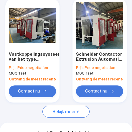
Vastkoppelingssysteem
Schneider Contactor
van het type
Extrusion Automatic
schakelaar HDPE-
Blow Moulding
Prijs:
Price negotiation.
Prijs:
Price negotiation.
blaasgietmachine
Machine voor HDPE
MOQ:
1set
MOQ:
1set
voor
LDPE PP melkfles
productieapparatuur
Ontvang de meest recente Prijs
Ontvang de meest recente Prij
voor melkflessen
Contact nu
Contact nu
Bekijk meer