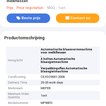
melkflessen
Prijs：Price negotiation.
MOQ：1set
Beste prijs
Contact nu
Productomschrijving
Automatische blaasvormmachine
voor melkflessen
,
4 holtes Automatische
Hoog licht
blaasgietmachine
,
Verpakkingsfles Automatische
blaasgietmachine
Certificering
CE/ISO9001:2008
Delivery Time
25-35 work days
Merknaam
MEPER
Minimum Order
1set
Quantity
Modelnummer
MP80FD