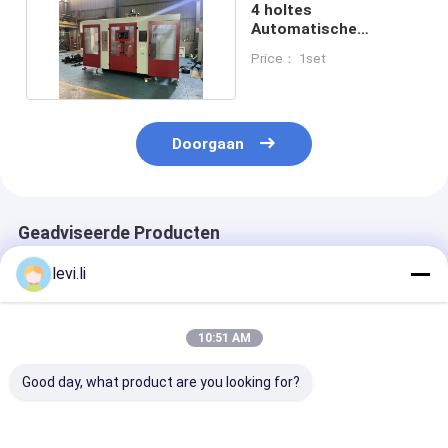
4 holtes
Automatische
blaasgietmachine voor
Price： 1set
melkflessen
Doorgaan
Geadviseerde Producten
levi.li
10:51 AM
Good day, what product are you looking for?
Dubbele Station
Economische
hdpe-
Volautomatische
automatische
blaasgietmach