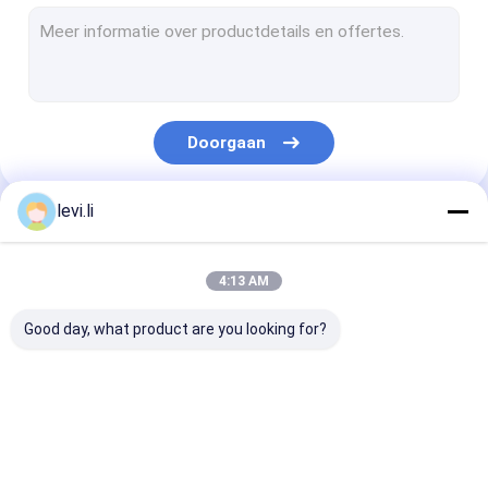
plastic fles schimmel
Plastic Auxiliary Machine
Verpakkende Hulpmachine
Doorgaan
HDPE Slag het Vormen Machine
aangepaste kunststof spuitgieten
levi.li
Onze Categorieën
kunststof spuitgietmachine
4:13 AM
Het Afgietselmachine van de hoge snelheidsinjectie
Good day, what product are you looking for?
Het Afgietselmachine van de HUISDIERENinjectie
pvc-de machine van het injectieafgietsel
Extrusie
plastic flessenslag
de automatisc
Medische Injectie het Vormen Machine
blaasvormmachine
het vormen machine
machine van h
slagafgietsel