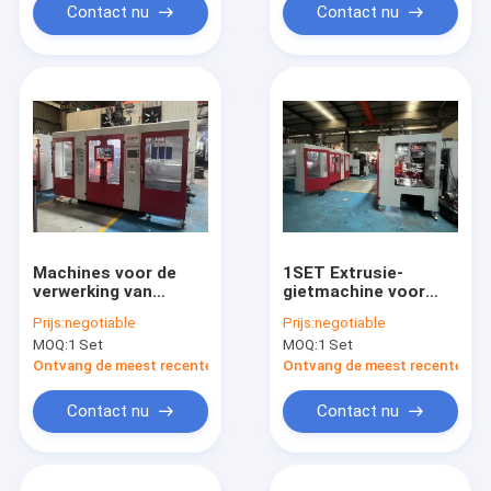
Contact nu
Contact nu
Machines voor de
1SET Extrusie-
verwerking van
gietmachine voor
kunststoffen
HDPE EVOH AD-
Prijs:
negotiable
Prijs:
negotiable
Extrusie-gietmachine
materiaal 1 hoofd
MOQ:
1 Set
MOQ:
1 Set
voor HDPE EVOH AD-
materiaal
Ontvang de meest recente Prijs
Ontvang de meest recente Prij
Contact nu
Contact nu