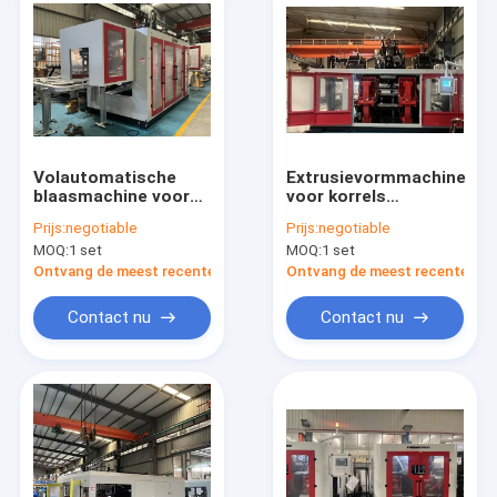
Volautomatische
Extrusievormmachine
blaasmachine voor
voor korrels
maximaal 5L
Toepasbare
Prijs:
negotiable
Prijs:
negotiable
productvolume en 1
materialen PE PP
MOQ:
1 set
MOQ:
1 set
2 3 4 koppen
PVC PA Maximaal
productvolume 5L
Ontvang de meest recente Prijs
Ontvang de meest recente Prij
State-of-the-Art
Design
Contact nu
Contact nu
Huis
Producten
Ongeveer ons