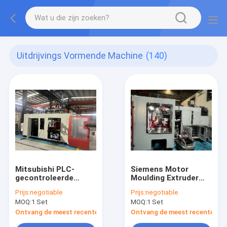
Uitdrijvings Vormende Machine
(140)
Mitsubishi PLC-
Siemens Motor
gecontroleerde
Moulding Extruder
extrusie-gietmachine
Equipment voor
Prijs:
negotiable
Prijs:
negotiable
met 540 mm
HDPE EVOH AD
MOQ:
1 Set
MOQ:
1 Set
plaatstrekking en
Productielijn
bimetalische
Efficiëntie
Ontvang de meest recente Prijs
Ontvang de meest recente Prij
schroefvat