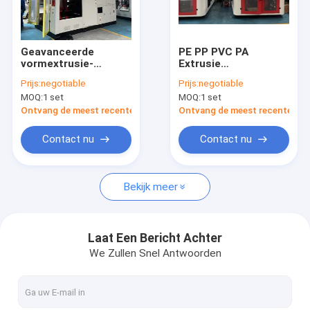
Fabrieksreis
Kwaliteitscontrole
Geavanceerde
PE PP PVC PA
vormextrusie-
Extrusie
Contacteer ons
apparatuur met 3
Vormmachine met 2
Prijs:
negotiable
Prijs:
negotiable
koppen en 90KN
Koppen 4.9 ton
MOQ:
1 set
MOQ:
1 set
matrijsklemmkracht
Machinegewicht
Nieuws
Ontvang de meest recente Prijs
Ontvang de meest recente Prij
Verzoek om een Citaat
Contact nu
Contact nu
Bekijk meer
Extrusie blaasvormmachine
plastic flessenslag het vormen machine
Laat Een Bericht Achter
We Zullen Snel Antwoorden
de automatische machine van het slagafgietsel
Uitdrijvings Vormende Machine