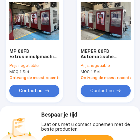
MP 80FD
MEPER 80FD
Extrusiemulpmachine
Automatische
voor vier lagen
blaasgietmachine
Prijs:
negotiable
Prijs:
negotiable
aangedreven door
MOQ:
1 Set
MOQ:
1 Set
Siemens Motor
Ontvang de meest recente Prijs
Ontvang de meest recente Prij
Contact nu
Contact nu
Bespaar je tijd
Laat ons met u contact opnemen met de
beste producten.