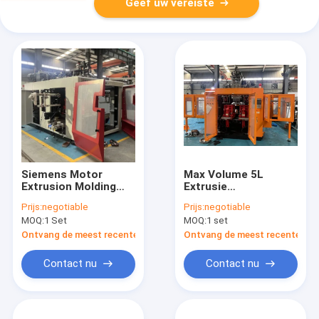
Geef uw vereiste
Siemens Motor
Max Volume 5L
Extrusion Molding
Extrusie
Machine MP 80FD
Vormmachine voor
Prijs:
negotiable
Prijs:
negotiable
voor HDPE Uitgang
PE PP PVC PA 4,9 ton
MOQ:
1 Set
MOQ:
1 set
van 85 kg/u
Gewicht en Meer
Ontvang de meest recente Prijs
Ontvang de meest recente Prij
Contact nu
Contact nu