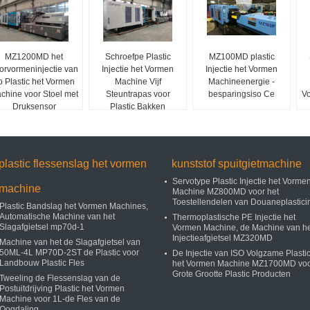
MZ1200MD het
Schroefpe Plastic
MZ100MD plastic
orvormeninjectie van
Injectie het Vormen
Injectie het Vormen
p Plastic het Vormen
Machine Vijf
Machineenergie -
chine voor Stoel met
Steuntrapas voor
besparingsiso Ce
V
Druksensor
Plastic Bakken
plastic flessenslag het vormen
kunststof spuitgietmachine
Servotype Plastic Injectie het Vorme
machine
Machine MZ800MD voor het
Toestellendelen van Douaneplastici
Plastic Bandslag het Vormen Machines,
Automatische Machine van het
Thermoplastische PE Injectie het
Slagafgietsel mp70d-1
Vormen Machine, de Machine van he
Injectieafgietsel MZ320MD
Machine van het de Slagafgietsel van
50ML-4L MP70D-2ST de Plastic voor
De Injectie van ISO Volgzame Plasti
Landbouw Plastic Fles
het Vormen Machine MZ1700MD vo
Grote Grootte Plastic Producten
Tweeling de Flessenslag van de
Postuitdrijving Plastic het Vormen
Machine voor 1L-de Fles van de
Oogdaling