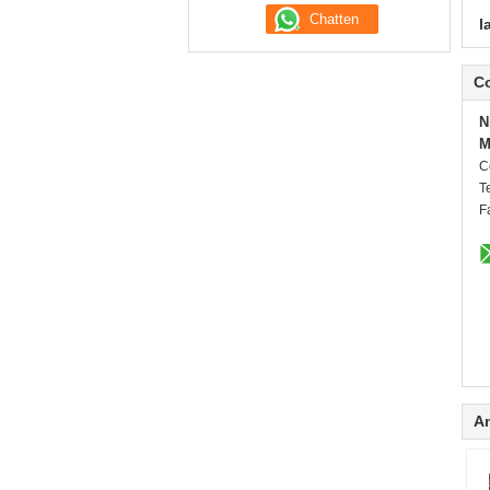
l
C
N
M
C
Te
F
A