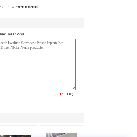
ectie het vormen machine
raag naar ons
(
0
/ 3000)