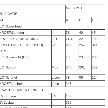
MZ130MD
ECIFICATIE
NT
A
B
C
ECTIEeenheid
HROEFdiameter
mm
36
40
45
HROEFl/d VERHOUDING
L/D
24.4
22
19.6
SCHOTEN (THEORETISCH)
㎤
206
254
321
LUME
ECTIEgewicht (PS)
g
189
234
296
ECTIEdruk
Mpa
248
201
159
ECTIEtarief
g/sec
79
98
124
HROEFsnelheid
t/min
245
T VASTKLEMMEN EENHEID
EMtonnage
KN
1300
EVELslag
mm
365