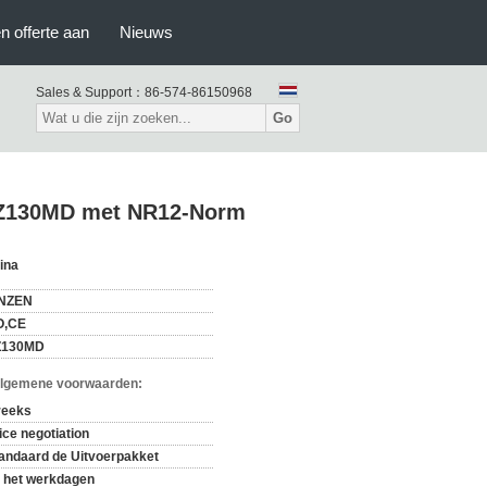
n offerte aan
Nieuws
Sales & Support：
86-574-86150968
Go
 MZ130MD met NR12-Norm
ina
NZEN
O,CE
Z130MD
Algemene voorwaarden:
reeks
ice negotiation
andaard de Uitvoerpakket
 het werkdagen