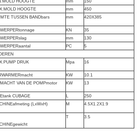
N.MOLD HOOGTE
mm
150
X.MOLD HOOGTE
mm
450
IMTE TUSSEN BANDbars
mm
420X385
TWERPERtonnage
KN
35
TWERPERslag
mm
130
TWERPERaantal
PC
5
DEREN
X.PUMP DRUK
Mpa
16
RWARMERmacht
KW
10.1
 MACHT VAN DE POMPmotor
KW
13
IEtank CUBAGE
L
250
CHINEafmeting (LxWxH)
M
4.5X1.2X1.9
T
3.5
CHINEgewicht