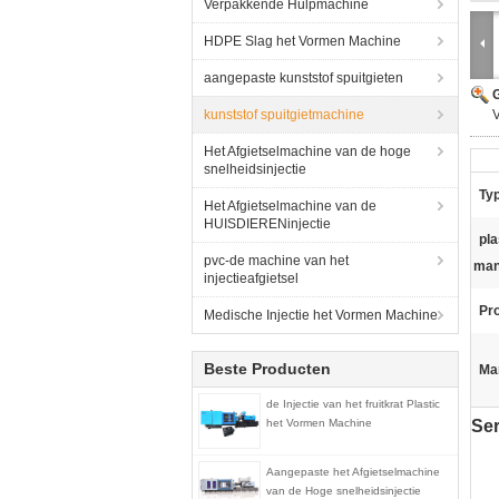
Verpakkende Hulpmachine
HDPE Slag het Vormen Machine
aangepaste kunststof spuitgieten
G
kunststof spuitgietmachine
Het Afgietselmachine van de hoge
snelheidsinjectie
Ty
Het Afgietselmachine van de
HUISDIERENinjectie
pla
pvc-de machine van het
man
injectieafgietsel
Pr
Medische Injectie het Vormen Machine
Beste Producten
Ma
de Injectie van het fruitkrat Plastic
het Vormen Machine
Ser
Aangepaste het Afgietselmachine
van de Hoge snelheidsinjectie