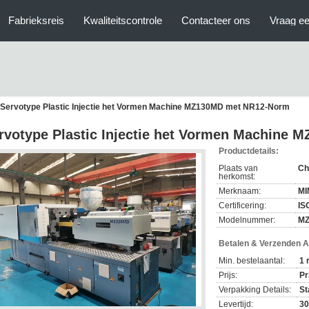
Fabrieksreis
Kwaliteitscontrole
Contacteer ons
Vraag ee
Servotype Plastic Injectie het Vormen Machine MZ130MD met NR12-Norm
rvotype Plastic Injectie het Vormen Machine
Productdetails:
Plaats van
Ch
herkomst:
Merknaam:
MI
Certificering:
IS
Modelnummer:
M
Betalen & Verzenden 
Min. bestelaantal:
1 
Prijs:
Pr
Verpakking Details:
St
Levertijd:
30