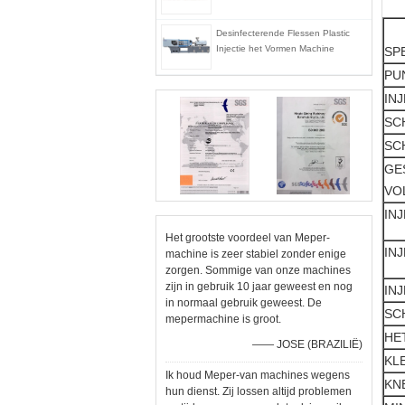
Desinfecterende Flessen Plastic
Injectie het Vormen Machine
SP
PU
INJ
SC
SC
GE
VO
INJ
Het grootste voordeel van Meper-
INJ
machine is zeer stabiel zonder enige
zorgen. Sommige van onze machines
zijn in gebruik 10 jaar geweest en nog
INJ
in normaal gebruik geweest. De
SC
mepermachine is groot.
HE
—— JOSE (BRAZILIË)
KL
Ik houd Meper-van machines wegens
KN
hun dienst. Zij lossen altijd problemen