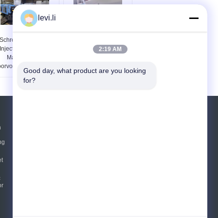
levi.li
Schroeftype Plastic
Servotype Plastic
Injectie het Vormen
Injectie het Vormen
2:19 AM
Machine voor
Machine MZ220MD met
oorvormen MZ100MD
NR12-Norm
Good day, what product are you looking 
for?
Vraag een offerte aan
n
ng
Verzend
t
E-Mail
Sitemap
c
|
or
Mobiele site