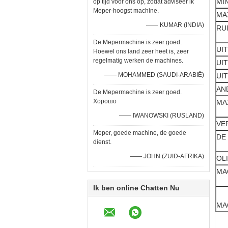
MI
op tijd voor ons op, zodat adviseer ik
Meper-hoogst machine.
MA
—— KUMAR (INDIA)
RU
De Mepermachine is zeer goed.
UI
Hoewel ons land zeer heet is, zeer
regelmatig werken de machines.
UI
—— MOHAMMED (SAUDI-ARABIË)
UI
AN
De Mepermachine is zeer goed.
Хорошо
MA
—— IWANOWSKI (RUSLAND)
VE
Meper, goede machine, de goede
DE
dienst.
—— JOHN (ZUID-AFRIKA)
OL
MA
Ik ben online Chatten Nu
MA