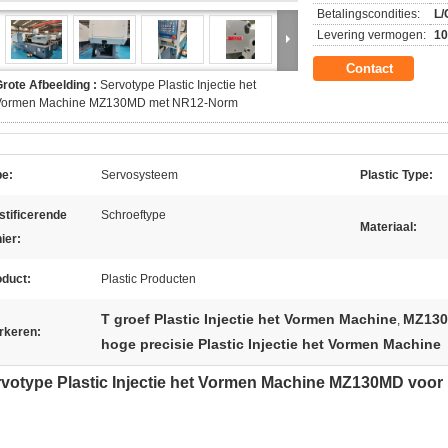
Betalingscondities:
L/
Levering vermogen:
10
Contact
rote Afbeelding :
Servotype Plastic Injectie het
Vormen Machine MZ130MD met NR12-Norm
pe:
Servosysteem
Plastic Type:
stificerende
Schroeftype
Materiaal:
ier:
oduct:
Plastic Producten
T groef Plastic Injectie het Vormen Machine
MZ130M
,
rkeren:
hoge precisie Plastic Injectie het Vormen Machine
votype Plastic Injectie het Vormen Machine MZ130MD voor 