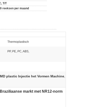
C, T/T
0 reeksen per maand
Thermoplastisch
PP, PE, PC, ABS,
D plastic Injectie het Vormen Machine
,
Braziliaanse
markt met
NR12-norm