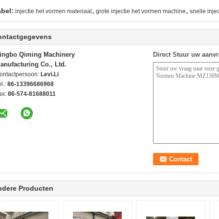
,
,
abel:
injectie het vormen materiaal
grote injectie het vormen machine
snelle inj
ontactgegevens
ingbo Qiming Machinery
Direct Stuur uw aanv
anufacturing Co., Ltd.
ontactpersoon:
Levi.Li
l.:
86-13396686968
ax:
86-574-81688011
ndere Producten