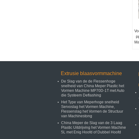
Vo
p
Ma
Extrusie blaasvormmachine
De Slag van de de Flessenhoge
snelheid van China Meper Plastic het
Vormen Machine MP70D-1T met Auto
die Systeem Deflashing
Het Type van Meperhoge snelheid
Servoslag het Vormen Machine,
Flessenslag het Vormen de Structuur
van Machinestong
China Meper de Slag van de 3 Laag
Plastic Uitdrijving het Vormen Machine
5L met Enig Hoofd of Dubbel Hoofd