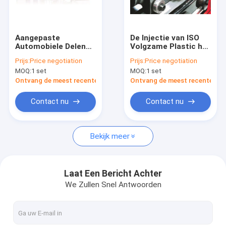
Fabrieksreis
Kwaliteitscontrole
Aangepaste
De Injectie van ISO
Automobiele Delen
Volgzame Plastic het
Contacteer ons
Plastic Injectie het
Vormen Machine
Prijs:
Price negotiation
Prijs:
Price negotiation
Vormen Machine
MZ1700MD voor
MOQ:
1 set
MOQ:
1 set
MZ1400MD
Grote Grootte
Nieuws
Plastic Producten
Ontvang de meest recente Prijs
Ontvang de meest recente Prij
Verzoek om een Citaat
Contact nu
Contact nu
Bekijk meer
Extrusie blaasvormmachine
plastic flessenslag het vormen machine
Laat Een Bericht Achter
We Zullen Snel Antwoorden
de automatische machine van het slagafgietsel
Uitdrijvings Vormende Machine