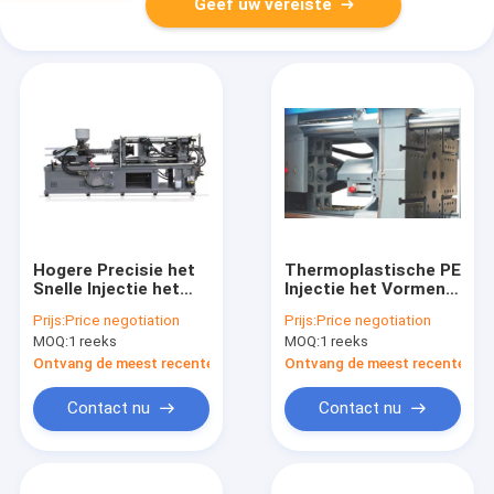
Geef uw vereiste
Hogere Precisie het
Thermoplastische PE
Snelle Injectie het
Injectie het Vormen
Vormen Type die van
Machine, de Machine
Prijs:
Price negotiation
Prijs:
Price negotiation
Machineschroef
van het
MOQ:
1 reeks
MOQ:
1 reeks
Manier plastificeren
Injectieafgietsel
MZ320MD
Ontvang de meest recente Prijs
Ontvang de meest recente Prij
Contact nu
Contact nu