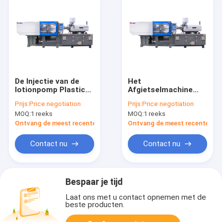
De Injectie van de
Het
lotionpomp Plastic
Afgietselmachine
het Vormen
van de voorvormen
Prijs:
Price negotiation
Prijs:
Price negotiation
Machinemz200md
Automatische
MOQ:
1 reeks
MOQ:
1 reeks
Energie -
Injectie, het Grote
besparingsiso Ce
Injectie het Vormen
Ontvang de meest recente Prijs
Ontvang de meest recente Prij
Machine Stabiele
Werken
Contact nu
Contact nu
Bespaar je tijd
Laat ons met u contact opnemen met de
beste producten.