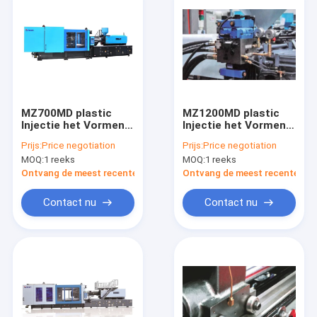
MZ700MD plastic
MZ1200MD plastic
Injectie het Vormen
Injectie het Vormen
Machine voor
Machine voor
Prijs:
Price negotiation
Prijs:
Price negotiation
Produceren
Aangepaste CIML-de
MOQ:
1 reeks
MOQ:
1 reeks
Lichtgewicht van
Autodelen van de
Auto
Koolstofvezel
Ontvang de meest recente Prijs
Ontvang de meest recente Prij
Contact nu
Contact nu
Huis
Producten
Ongeveer ons