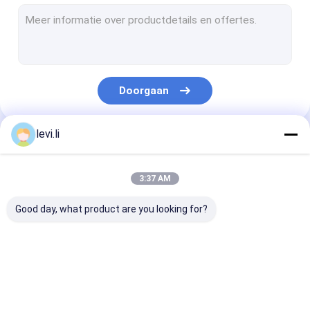
plastic fles schimmel
Plastic Auxiliary Machine
Verpakkende Hulpmachine
Doorgaan
HDPE Slag het Vormen Machine
aangepaste kunststof spuitgieten
levi.li
Onze Categorieën
kunststof spuitgietmachine
3:37 AM
Het Afgietselmachine van de hoge snelheidsinjectie
Good day, what product are you looking for?
Het Afgietselmachine van de HUISDIERENinjectie
pvc-de machine van het injectieafgietsel
Extrusie
plastic flessenslag
de automatisc
Medische Injectie het Vormen Machine
blaasvormmachine
het vormen machine
machine van h
slagafgietsel