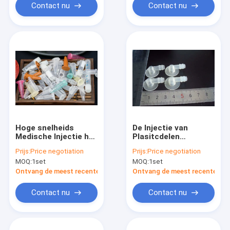
Contact nu
Contact nu
Hoge snelheids
De Injectie van
Medische Injectie het
Plasitcdelen
Vormen Machine
Medische het
Prijs:
Price negotiation
Prijs:
Price negotiation
Goede het Vormen
Vormen Machinemz
MOQ:
1set
MOQ:
1set
Stabiliteit voor
Reeks Hoge
Plasitc-Montage
Prestaties
Ontvang de meest recente Prijs
Ontvang de meest recente Prij
Contact nu
Contact nu