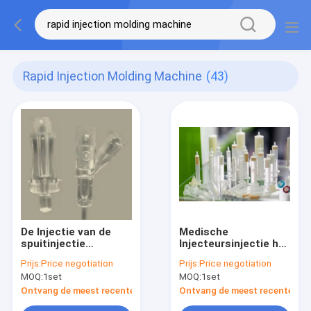
Rapid Injection Molding Machine
(43)
De Injectie van de
Medische
spuitinjectie
Injecteursinjectie het
Medische het
Vormen Machine
Prijs:
Price negotiation
Prijs:
Price negotiation
Vormen Machine
MOQ:
1set
MOQ:
1set
Ontvang de meest recente Prijs
Ontvang de meest recente Prij