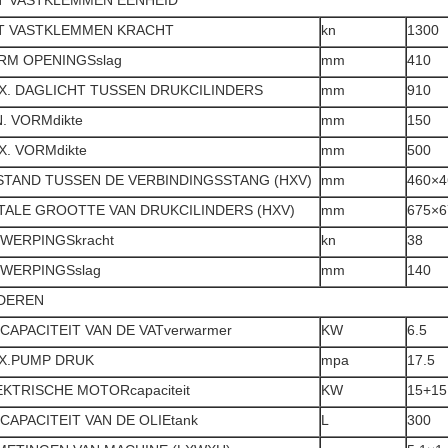
ET VASTKLEMMEN EENHEID
T VASTKLEMMEN KRACHT
kn
1300
RM OPENINGSslag
mm
410
X. DAGLICHT TUSSEN DRUKCILINDERS
mm
910
. VORMdikte
mm
150
X. VORMdikte
mm
500
STAND TUSSEN DE VERBINDINGSSTANG (HXV)
mm
460×4
TALE GROOTTE VAN DRUKCILINDERS (HXV)
mm
675×6
TWERPINGSkracht
kn
38
TWERPINGSslag
mm
140
DEREN
 CAPACITEIT VAN DE VATverwarmer
KW
6.5
X.PUMP DRUK
mpa
17.5
EKTRISCHE MOTORcapaciteit
KW
15+15
CAPACITEIT VAN DE OLIEtank
L
300