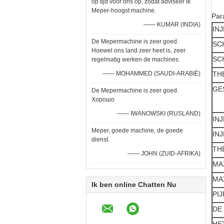
op tijd voor ons op, zodat adviseer ik
Meper-hoogst machine.
Par
—— KUMAR (INDIA)
INJ
De Mepermachine is zeer goed.
SC
Hoewel ons land zeer heet is, zeer
SC
regelmatig werken de machines.
—— MOHAMMED (SAUDI-ARABIË)
TH
GE
De Mepermachine is zeer goed.
Хорошо
—— IWANOWSKI (RUSLAND)
INJ
Meper, goede machine, de goede
INJ
dienst.
TH
—— JOHN (ZUID-AFRIKA)
MAX
MA
Ik ben online Chatten Nu
PI
DE 