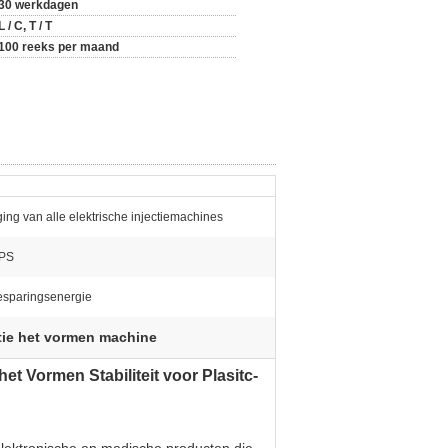
30 werkdagen
L / C, T / T
100 reeks per maand
ing van alle elektrische injectiemachines
 PS
esparingsenergie
tie het vormen machine
t Vormen Stabiliteit voor Plasitc-