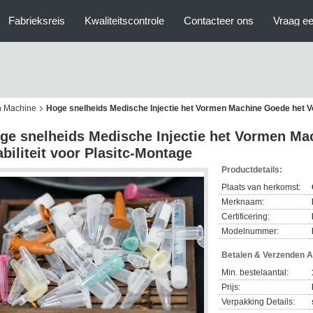
Fabrieksreis
Kwaliteitscontrole
Contacteer ons
Vraag ee
n Machine
Hoge snelheids Medische Injectie het Vormen Machine Goede het Vo
ge snelheids Medische Injectie het Vormen M
abiliteit voor Plasitc-Montage
Productdetails:
Plaats van herkomst:
Merknaam:
Certificering:
Modelnummer:
Betalen & Verzenden 
Min. bestelaantal:
Prijs:
Verpakking Details: