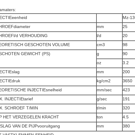
amaters:
ECTIEeenheid
Mz-13
HROEFdiameter
mm
25
HROEFl/d VERHOUDING
l/d
20
EORETISCH GESCHOTEN VOLUME
cm3
98
SCHOTEN GEWICHT (PS)
g
90
oz
3.2
ECTIEslag
mm
200
ECTIEdruk
kg/cm2
3650
EORETISCHE INJECTIEsnelheid
mm/sec
423
. INJECTIEtarief
g/sec
191
X. SCHROEF T/MIN
t/min
320
JP HET VERZEGELEN KRACHT
ton
4.5
SLAG VAN DE PIJPvooruitgang
mm
380