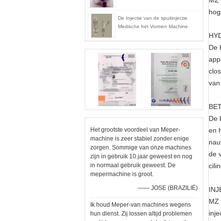
MZ 
hog
De Injectie van de spuitinjectie
Medische het Vormen Machine
HY
De 
app
clo
van
BET
De 
Het grootste voordeel van Meper-
en 
machine is zeer stabiel zonder enige
nau
zorgen. Sommige van onze machines
de 
zijn in gebruik 10 jaar geweest en nog
in normaal gebruik geweest. De
cil
mepermachine is groot.
—— JOSE (BRAZILIË)
INJ
MZ 
Ik houd Meper-van machines wegens
inj
hun dienst. Zij lossen altijd problemen