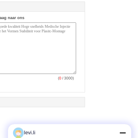
raag naar ons
(
0
/ 3000)
levi.li