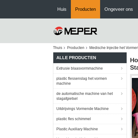
Huis
Producten
Ongeveer ons
Thuis
Producten
Medische Injectie het Vorme
ALLE PRODUCTEN
Ho
St
Extrusie blaasvormmachine
plastic flessenslag het vormen
machine
de automatische machine van het
slagafgietsel
Uitdrijvings Vormende Machine
plastic fles schimmel
Plastic Auxiliary Machine