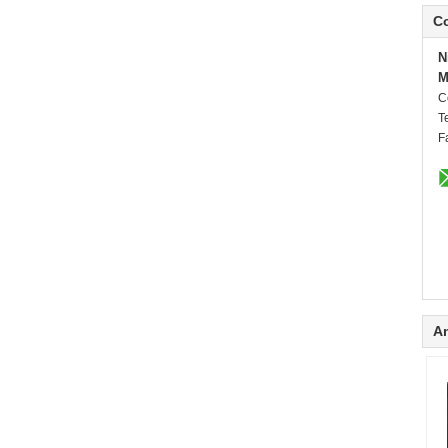
C
N
M
C
Te
F
A