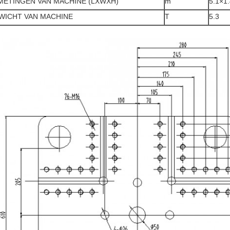
METINGEN VAN MACHINE (LXWXH)
m
5.1×1
WICHT VAN MACHINE
T
5.3