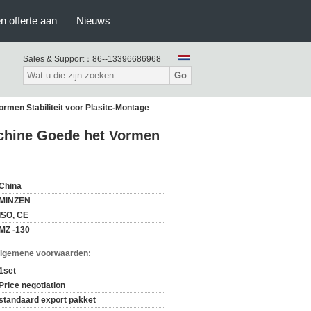
n offerte aan
Nieuws
Sales & Support：
86--13396686968
Go
rmen Stabiliteit voor Plasitc-Montage
achine Goede het Vormen
China
MINZEN
ISO, CE
MZ -130
Algemene voorwaarden:
1set
Price negotiation
standaard export pakket