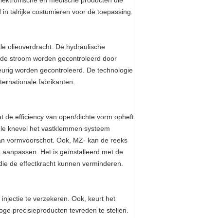
 elektronische en medische producten die
in talrijke costumieren voor de toepassing.
lle olieoverdracht. De hydraulische
n de stroom worden gecontroleerd door
eurig worden gecontroleerd. De technologie
ernationale fabrikanten.
 de efficiency van open/dichte vorm opheft
bbele knevel het vastklemmen systeem
an vormvoorschot. Ook, MZ- kan de reeks
 aanpassen. Het is geïnstalleerd met de
 die de effectkracht kunnen verminderen.
injectie te verzekeren. Ook, keurt het
oge precisieproducten tevreden te stellen.