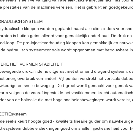
de reeks is een vervanging van alle elektrische injectiemachines voor
e prestaties van de machines vereisen. Het is gebruikt en goedgekeurd 
DRAULISCH SYSTEEM
hydraulische kleppen worden geplaatst naast alle oliecilinders voor sne
araten is buiten geïnstalleerd voor gemakkelijk onderhoud. De druk e
sed-loop. De pre-injectieverhouding kleppen kan gemakkelijk en nauwk
 de hydraulisch systeemcontrole wordt opgenomen met betrouwbare int
ERE HET VORMEN STABILITEIT
bewegende drukcilinder is uitgerust met stromend dragend systeem, dat
het energieverbruik vermindert. Vijf punten verstrekt het verticale du
wkeurige en snelle beweging. De t-groef wordt gemaakt voor gemak v
vorm volgens de vooraf ingestelde het vastklemmen kracht automatisch
inder van de holteolie die met hoge snelheidsbewegingen wordt vereist,
ECTIEsysteem
de reeks keurt hoogte goed - kwaliteits lineaire guider om nauwkeurige 
ectiesysteem dubbele oliekringen goed om snelle injectiesnelheid voor h