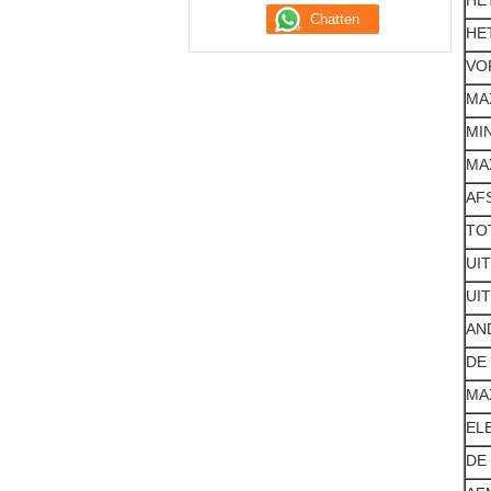
H
HE
VO
MA
MIN
MA
AF
TO
UI
UI
AN
DE
MA
EL
DE 