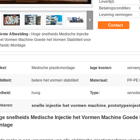
Levertijd:
Betalingscondities:
Levering vermogen:
Contact
rote Afbeelding :
Hoge snelheids Medische Injectie
et Vormen Machine Goede het Vormen Stabiliteit voor
lasitc-Montage
ikel:
Medische plasitcmontage
lage kosten:
vervang
biliteit:
betere het vormen stabiliteit
Materiaal:
PP-PE
lheid:
hoog
Type:
servob
snelle injectie het vormen machine
prototypeinjec
rkeren:
,
e snelheids Medische Injectie het Vormen Machine Goede he
ntage