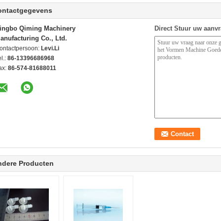
ontactgegevens
ingbo Qiming Machinery
Direct Stuur uw aanv
anufacturing Co., Ltd.
ontactpersoon:
Levi.Li
l.:
86-13396686968
ax:
86-574-81688011
ndere Producten