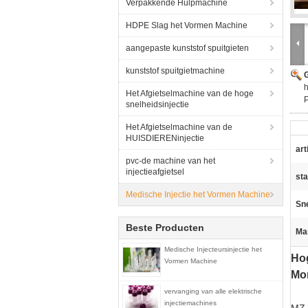
Verpakkende Hulpmachine
HDPE Slag het Vormen Machine
aangepaste kunststof spuitgieten
kunststof spuitgietmachine
G
h
Het Afgietselmachine van de hoge
P
snelheidsinjectie
Het Afgietselmachine van de
HUISDIERENinjectie
art
pvc-de machine van het
injectieafgietsel
sta
Medische Injectie het Vormen Machine
Sne
Beste Producten
Ma
Medische Injecteursinjectie het
Hog
Vormen Machine
Mo
vervanging van alle elektrische
injectiemachines