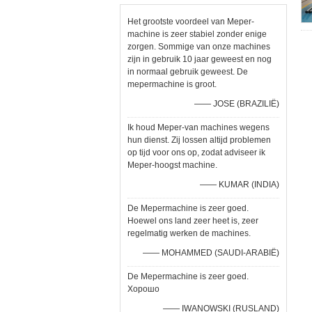
Het grootste voordeel van Meper-
machine is zeer stabiel zonder enige
zorgen. Sommige van onze machines
zijn in gebruik 10 jaar geweest en nog
in normaal gebruik geweest. De
mepermachine is groot.
—— JOSE (BRAZILIË)
Ik houd Meper-van machines wegens
hun dienst. Zij lossen altijd problemen
op tijd voor ons op, zodat adviseer ik
Meper-hoogst machine.
—— KUMAR (INDIA)
De Mepermachine is zeer goed.
Hoewel ons land zeer heet is, zeer
regelmatig werken de machines.
—— MOHAMMED (SAUDI-ARABIË)
De Mepermachine is zeer goed.
Хорошо
—— IWANOWSKI (RUSLAND)