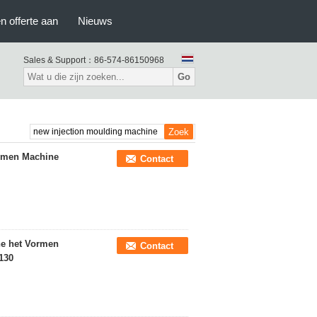
n offerte aan
Nieuws
Sales & Support：
86-574-86150968
Go
ormen Machine
Contact
he het Vormen
Contact
130