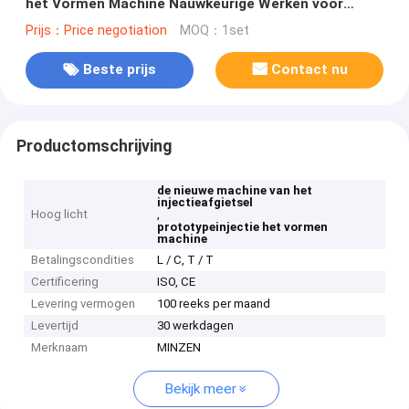
het Vormen Machine Nauwkeurige Werken voor
Injecteurs mz-130
Prijs：Price negotiation
MOQ：1set
Beste prijs
Contact nu
Productomschrijving
de nieuwe machine van het
injectieafgietsel
Hoog licht
,
prototypeinjectie het vormen
machine
Betalingscondities
L / C, T / T
Certificering
ISO, CE
Levering vermogen
100 reeks per maand
Levertijd
30 werkdagen
Merknaam
MINZEN
Bekijk meer