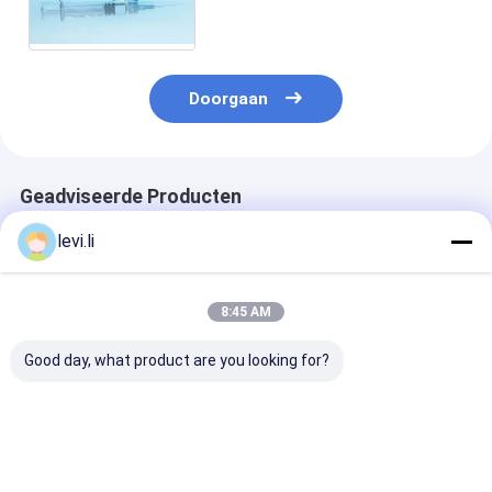
Nauwkeurige Werken voor
Injecteurs mz-130
Doorgaan
Geadviseerde Producten
levi.li
8:45 AM
Good day, what product are you looking for?
Medische
vervanging van alle
De Injectie van
Injecteursinjectie
elektrische
spuitinjectie
het Vormen Machine
injectiemachines
Medische het
Vormen Machi
Beste prijs
Beste prijs
Beste pri