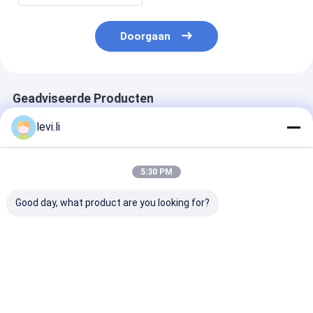
Doorgaan
Geadviseerde Producten
levi.li
5:30 PM
Good day, what product are you looking for?
MZ1200MD het
Schroefpe Plastic
Servotype Plas
Voorvormeninjectie
Injectie het Vormen
Injectie het V
van pp Plastic het
Machine Vijf
Machine MZ1
Vormen Machine
Steuntrapas voor
met NR12-No
voor Stoel met
Plastic Bakken
Beste prijs
Beste prijs
Beste pri
Druksensor