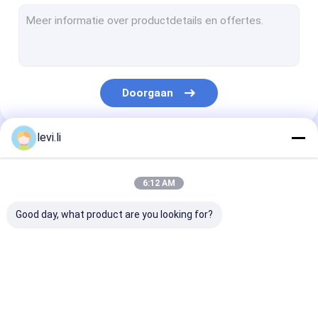
plastic fles schimmel
Plastic Auxiliary Machine
Verpakkende Hulpmachine
Doorgaan
HDPE Slag het Vormen Machine
aangepaste kunststof spuitgieten
levi.li
Onze Categorieën
kunststof spuitgietmachine
6:12 AM
Het Afgietselmachine van de hoge snelheidsinjectie
Good day, what product are you looking for?
Het Afgietselmachine van de HUISDIERENinjectie
pvc-de machine van het injectieafgietsel
Extrusie
plastic flessenslag
de automatisc
Medische Injectie het Vormen Machine
blaasvormmachine
het vormen machine
machine van h
slagafgietsel