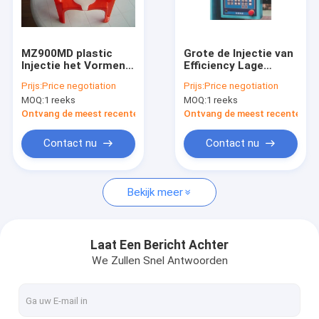
Fabrieksreis
Kwaliteitscontrole
MZ900MD plastic
Grote de Injectie van
Injectie het Vormen
Efficiency Lage
Contacteer ons
Machine voor
Kosten het Vormen
Prijs:
Price negotiation
Prijs:
Price negotiation
Thermoplastische
Machine, Plastic
MOQ:
1 reeks
MOQ:
1 reeks
Stoel en Lijst
Injectie het Vormen
Nieuws
Materiaal MZ900MD
Ontvang de meest recente Prijs
Ontvang de meest recente Prij
Verzoek om een Citaat
Contact nu
Contact nu
Bekijk meer
Extrusie blaasvormmachine
plastic flessenslag het vormen machine
Laat Een Bericht Achter
We Zullen Snel Antwoorden
de automatische machine van het slagafgietsel
Uitdrijvings Vormende Machine