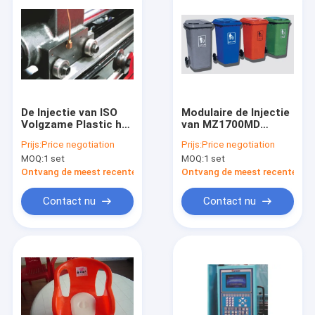
De Injectie van ISO
Modulaire de Injectie
Volgzame Plastic het
van MZ1700MD
Vormen Machine
Plastic het Vormen
Prijs:
Price negotiation
Prijs:
Price negotiation
MZ1700MD voor
Machine om tot 120L
MOQ:
1 set
MOQ:
1 set
Grote Grootte
Plastic Stofbak Te
Plastic Producten
maken
Ontvang de meest recente Prijs
Ontvang de meest recente Prij
Contact nu
Contact nu
Huis
Producten
Ongeveer ons