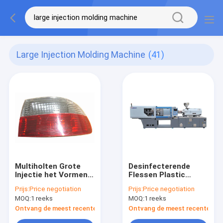
Large Injection Molding Machine
(41)
Multiholten Grote
Desinfecterende
Injectie het Vormen
Flessen Plastic
Machine voor het
Injectie het Vormen
Prijs:
Price negotiation
Prijs:
Price negotiation
Auto de Delen van PC
Machine
MOQ:
1 reeks
MOQ:
1 reeks
Maken
Ontvang de meest recente Prijs
Ontvang de meest recente Prij