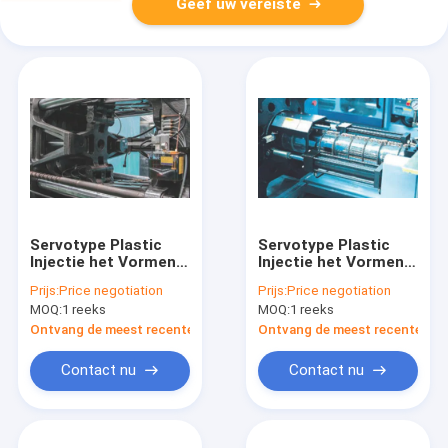
Geef uw vereiste
Servotype Plastic
Servotype Plastic
Injectie het Vormen
Injectie het Vormen
Machine MZ400MD
Machine MZ800MD
Prijs:
Price negotiation
Prijs:
Price negotiation
met Betere het
voor het
MOQ:
1 reeks
MOQ:
1 reeks
Vormen Stabiliteit
Toestellendelen van
Douaneplasticing
Ontvang de meest recente Prijs
Ontvang de meest recente Prij
Contact nu
Contact nu