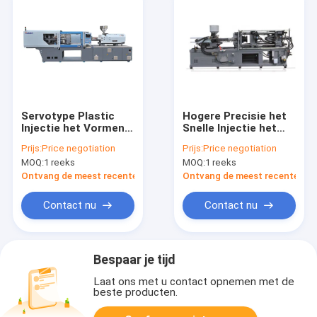
Servotype Plastic
Hogere Precisie het
Injectie het Vormen
Snelle Injectie het
Machine MZ220MD
Vormen Type die van
Prijs:
Price negotiation
Prijs:
Price negotiation
voor Plastic
Machineschroef
MOQ:
1 reeks
MOQ:
1 reeks
Dagelijkse Noodzaak
Manier plastificeren
Ontvang de meest recente Prijs
Ontvang de meest recente Prij
Contact nu
Contact nu
Bespaar je tijd
Laat ons met u contact opnemen met de
beste producten.