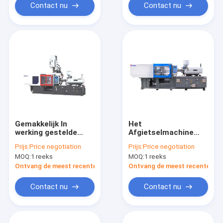
Contact nu
Contact nu
Gemakkelijk In
Het
werking gestelde
Afgietselmachine
Lage Kosteninjectie
van de voorvormen
Prijs:
Price negotiation
Prijs:
Price negotiation
het Vormen Machine
Automatische
MOQ:
1 reeks
MOQ:
1 reeks
MZ170MD voor
Injectie, het Grote
Besparingsenergie 20
Injectie het Vormen
Ontvang de meest recente Prijs
Ontvang de meest recente Prij
- 80%
Machine Stabiele
Werken
Contact nu
Contact nu