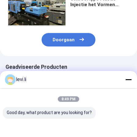
Injectie het Vormen
Machine voor
Voorvormen MZ100MD
Doorgaan
Geadviseerde Producten
levi.li
8:49 PM
Good day, what product are you looking for?
MZ1200MD het
Schroefpe Plastic
Servotype Plas
Voorvormeninjectie
Injectie het Vormen
Injectie het V
van pp Plastic het
Machine Vijf
Machine MZ1