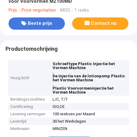
voor Voorvormen MZ100MD
Prijs：Price negotiation
MOQ：1 reeks
Beste prijs
Contact nu
Productomschrijving
Schroeftype Plastic Injectie het
Vormen Machine
,
De Injectie van de lotionpomp Plastic
Hoog licht
het Vormen Machine
,
Plastic Voorvormeninjectie het
Vormen Machine
Betalingscondities
L/C, T/T
Certificering
ISO,CE
Levering vermogen
100 reeksen per Maand
Levertijd
30 het Werkdagen
Merknaam
MINZEN