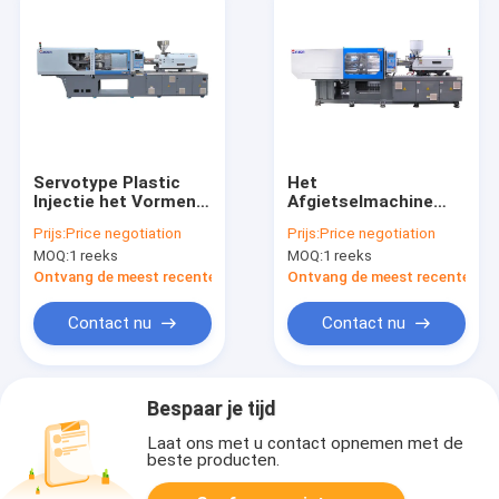
Servotype Plastic
Het
Injectie het Vormen
Afgietselmachine
Machine MZ220MD
van de voorvormen
Prijs:
Price negotiation
Prijs:
Price negotiation
voor Plastic
Automatische
MOQ:
1 reeks
MOQ:
1 reeks
Dagelijkse Noodzaak
Injectie, het Grote
Injectie het Vormen
Ontvang de meest recente Prijs
Ontvang de meest recente Prij
Machine Stabiele
Werken
Contact nu
Contact nu
Bespaar je tijd
Laat ons met u contact opnemen met de
beste producten.