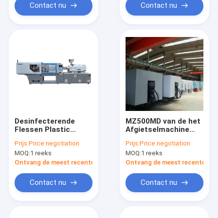
Contact nu
Contact nu
Desinfecterende
MZ500MD van de het
Flessen Plastic
Afgietselmachine
Injectie het Vormen
van de hoge
Prijs:
Price negotiation
Prijs:
Price negotiation
Machine
snelheidsinjectie
MOQ:
1 reeks
MOQ:
1 reeks
Schroeftype die
Manier plastificeren
Ontvang de meest recente Prijs
Ontvang de meest recente Prij
Contact nu
Contact nu