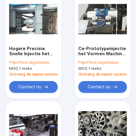
Hogere Precisie
Ce-Prototypeinjectie
Snelle Injectie het
het Vormen Machine
Vormen Machine
MZ1050MD voor
Prijs:
Price negotiation
Prijs:
Price negotiation
Airconditioning Shell
MOQ:
1 reeks
MOQ:
1 reeks
Ontvang de meest recente Prijs
Ontvang de meest recente Prij
Contact nu
Contact nu
Huis
Producten
Ongeveer ons