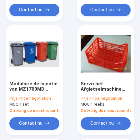
Contact nu
Contact nu
Modulaire de Injectie
Servo het
van MZ1700MD
Afgietselmachine
Plastic het Vormen
van de Type
Prijs:
Price negotiation
Prijs:
Price negotiation
Machine om tot 120L
Automatische
MOQ:
1 set
MOQ:
1 reeks
Plastic Stofbak Te
Injectie om
maken
Fruitmand te
Ontvang de meest recente Prijs
Ontvang de meest recente Prij
produceren
Contact nu
Contact nu