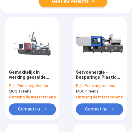
Geef uw vereiste
Gemakkelijk In
Servoenergie -
werking gestelde
besparings Plastic
Lage Kosteninjectie
Injectie het Vormen
Prijs:
Price negotiation
Prijs:
Price negotiation
het Vormen Machine
Machine MZ250MD
MOQ:
1 reeks
MOQ:
1 reeks
MZ170MD voor
voor het Maken van
Besparingsenergie 20
Plastic Producten
Ontvang de meest recente Prijs
Ontvang de meest recente Prij
- 80%
Contact nu
Contact nu