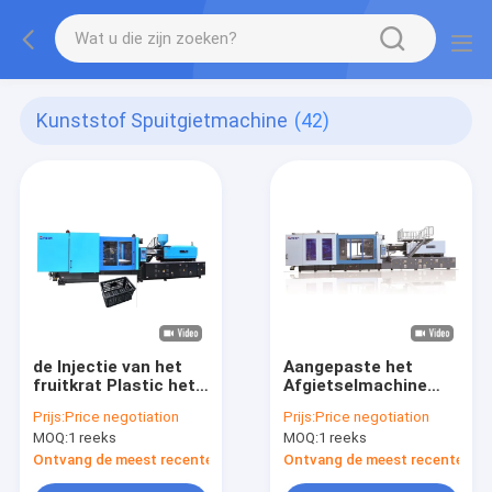
Kunststof Spuitgietmachine
(42)
de Injectie van het
Aangepaste het
fruitkrat Plastic het
Afgietselmachine
Vormen Machine
van de Hoge
Prijs:
Price negotiation
Prijs:
Price negotiation
snelheidsinjectie
MOQ:
1 reeks
MOQ:
1 reeks
Ontvang de meest recente Prijs
Ontvang de meest recente Prij