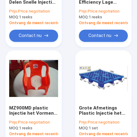
Delen Snelle Injectie
Efficiency Lage
plastic fles schimmel
het Vormen Machine
Kosten het Vormen
Prijs:
Price negotiation
Prijs:
Price negotiation
MZ900MD-
Machine, Plastic
MOQ:
Plastic Auxiliary Machine
1 reeks
MOQ:
1 reeks
MZ1700MD
Injectie het Vormen
Materiaal MZ900MD
Ontvang de meest recente Prijs
Ontvang de meest recente Prij
Verpakkende Hulpmachine
Contact nu
Contact nu
HDPE Slag het Vormen Machine
aangepaste kunststof spuitgieten
kunststof spuitgietmachine
Het Afgietselmachine van de hoge snelheidsinjectie
Het Afgietselmachine van de HUISDIERENinjectie
MZ900MD plastic
Grote Afmetings
pvc-de machine van het injectieafgietsel
Injectie het Vormen
Plastic Injectie het
Machine voor
Vormen Machine met
Prijs:
Price negotiation
Prijs:
Price negotiation
Thermoplastische
Groot Geschoten
Medische Injectie het Vormen Machine
MOQ:
1 reeks
MOQ:
1 set
Stoel en Lijst
Gewicht voor Plastic
pp-Korrel
Ontvang de meest recente Prijs
Ontvang de meest recente Prij