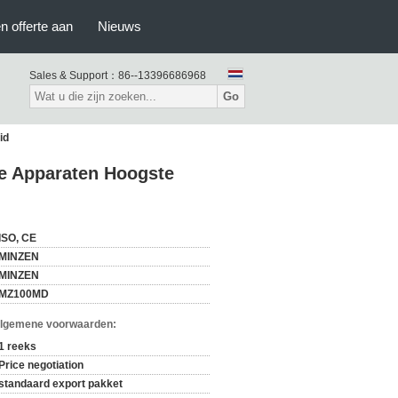
n offerte aan
Nieuws
Sales & Support：
86--13396686968
Go
id
e Apparaten Hoogste
ISO, CE
MINZEN
MINZEN
MZ100MD
Algemene voorwaarden:
1 reeks
Price negotiation
standaard export pakket