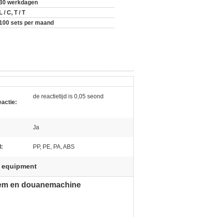
30 werkdagen
L / C, T / T
100 sets per maand
de reactietijd is 0,05 seond
eactie:
Ja
l:
PP, PE, PA, ABS
g equipment
teem en douanemachine