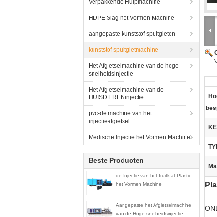
Verpakkende Hulpmachine
HDPE Slag het Vormen Machine
aangepaste kunststof spuitgieten
kunststof spuitgietmachine
G
V
Het Afgietselmachine van de hoge
snelheidsinjectie
Het Afgietselmachine van de
Hog
HUISDIERENinjectie
bes
pvc-de machine van het
injectieafgietsel
KE
Medische Injectie het Vormen Machine
TY
Beste Producten
Ma
de Injectie van het fruitkrat Plastic
Pla
het Vormen Machine
Aangepaste het Afgietselmachine
ON
van de Hoge snelheidsinjectie