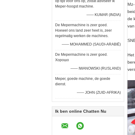
op tijd voor ons op, zodat adviseer ik
Mz-
Meper-hoogst machine.
bei
—— KUMAR (INDIA)
de 
De Mepermachine is zeer goed.
van 
Hoewel ons land zeer heet is, zeer
regelmatig werken de machines.
SN
—— MOHAMMED (SAUDI-ARABIË)
De Mepermachine is zeer goed.
Het
Хорошо
ber
—— IWANOWSKI (RUSLAND)
ver
Meper, goede machine, de goede
dienst.
—— JOHN (ZUID-AFRIKA)
Ik ben online Chatten Nu