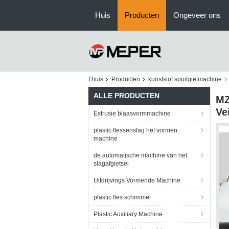
Huis
Producten
Ongeveer ons
Thuis
Producten
kunststof spuitgietmachine
ALLE PRODUCTEN
MZ
Ve
Extrusie blaasvormmachine
plastic flessenslag het vormen
machine
de automatische machine van het
slagafgietsel
Uitdrijvings Vormende Machine
plastic fles schimmel
Plastic Auxiliary Machine