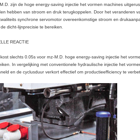
M.D. zijn de hoge energy-saving injectie het vormen machines uitgeru
den hebben van stroom en druk terugkoppelen. Door het veranderen van
kwaliteits synchrone servomotor overeenkomstige stroom en drukaanp
de dicht-lijnprecisie te bereiken.
ELLE REACTIE
 kost slechts 0.05s voor mz-M.D. hoge energy-saving injectie het vo
eiken. In vergelijking met conventionele hydraulische injectie het vorme
sneld en de cyclusduur verkort effectief om productieefficiency te verbe