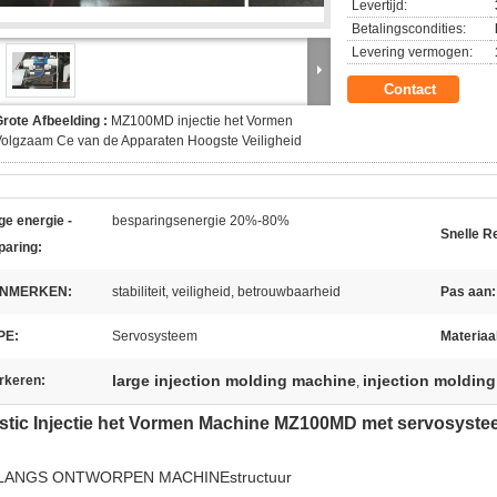
Levertijd:
Betalingscondities:
Levering vermogen:
Contact
rote Afbeelding :
MZ100MD injectie het Vormen
olgzaam Ce van de Apparaten Hoogste Veiligheid
e energie -
besparingsenergie 20%-80%
Snelle R
paring:
NMERKEN:
stabiliteit, veiligheid, betrouwbaarheid
Pas aan:
PE:
Servosysteem
Materiaa
large injection molding machine
injection moldin
rkeren:
,
stic Injectie het Vormen Machine MZ100MD met servosys
LANGS ONTWORPEN MACHINEstructuur