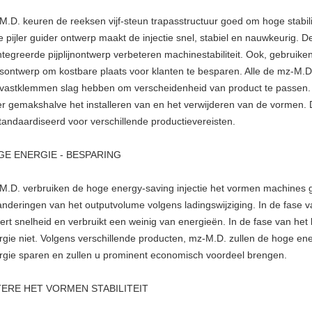
M.D. keuren de reeksen vijf-steun trapasstructuur goed om hoge stabilit
e pijler guider ontwerp maakt de injectie snel, stabiel en nauwkeurig.
ntegreerde pijplijnontwerp verbeteren machinestabiliteit. Ook, gebruik
sontwerp om kostbare plaats voor klanten te besparen. Alle de mz-M.D
 vastklemmen slag hebben om verscheidenheid van product te passen. 
r gemakshalve het installeren van en het verwijderen van de vormen. D
tandaardiseerd voor verschillende productievereisten.
E ENERGIE - BESPARING
M.D. verbruiken de hoge energy-saving injectie het vormen machines g
anderingen van het outputvolume volgens ladingswijziging. In de fase 
eert snelheid en verbruikt een weinig van energieën. In de fase van het
rgie niet. Volgens verschillende producten, mz-M.D. zullen de hoge en
rgie sparen en zullen u prominent economisch voordeel brengen.
ERE HET VORMEN STABILITEIT