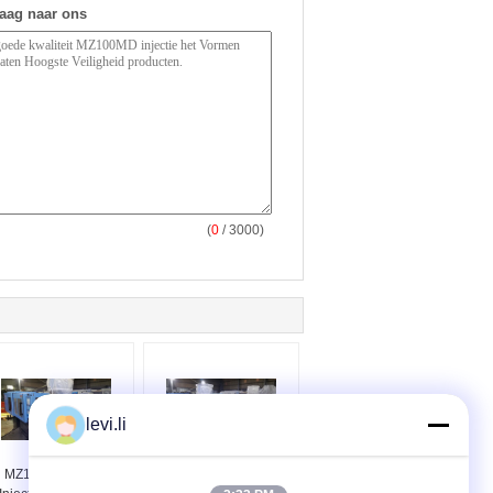
raag naar ons
(
0
/ 3000)
levi.li
MZ100MD plastic
Schroeftype Plastic