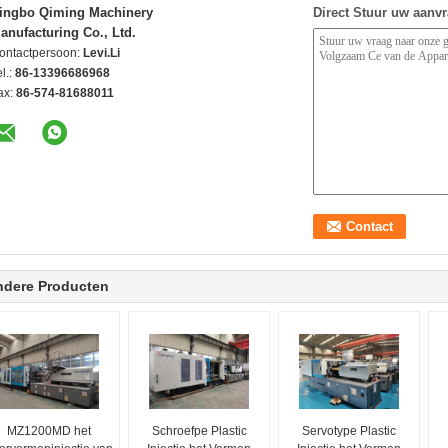
ingbo Qiming Machinery
Direct Stuur uw aanv
anufacturing Co., Ltd.
ontactpersoon:
Levi.Li
l.:
86-13396686968
ax:
86-574-81688011
ndere Producten
MZ1200MD het
Schroefpe Plastic
Servotype Plastic