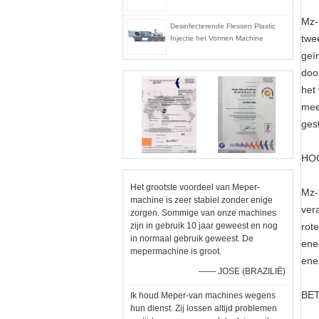
Mz-
Desinfecterende Flessen Plastic
twe
Injectie het Vormen Machine
geï
doo
het
mee
ges
HOG
Het grootste voordeel van Meper-
Mz-
machine is zeer stabiel zonder enige
ver
zorgen. Sommige van onze machines
zijn in gebruik 10 jaar geweest en nog
rot
in normaal gebruik geweest. De
ene
mepermachine is groot.
ene
—— JOSE (BRAZILIË)
BET
Ik houd Meper-van machines wegens
hun dienst. Zij lossen altijd problemen