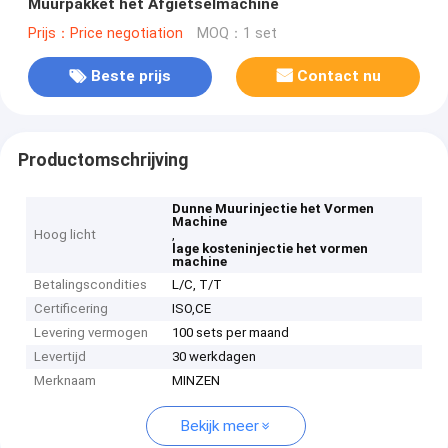
Muurpakket het Afgietselmachine
Prijs：Price negotiation
MOQ：1 set
Beste prijs
Contact nu
Productomschrijving
Dunne Muurinjectie het Vormen
Machine
Hoog licht
,
lage kosteninjectie het vormen
machine
Betalingscondities
L/C, T/T
Certificering
ISO,CE
Levering vermogen
100 sets per maand
Levertijd
30 werkdagen
Merknaam
MINZEN
Bekijk meer