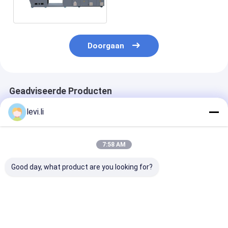
Afgietselmachine
Doorgaan
Geadviseerde Producten
levi.li
7:58 AM
Good day, what product are you looking for?
Pp-de Injectie van de
Mz-130 het
PS van de de 
Voedselcontainer
Afgietselmachine
snelheidsinjec
het Vormen Machine
van de Hoge
de Snel Voeds
snelheidsinjectie
het
voor
Afgietselmach
Beste prijs
Beste prijs
Beste pri