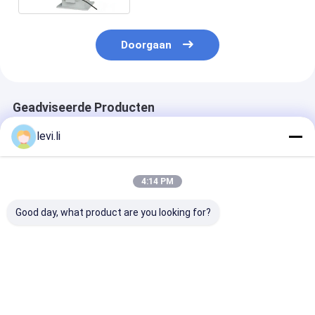
Doorgaan
Geadviseerde Producten
levi.li
4:14 PM
Good day, what product are you looking for?
Vacuüm Autolader
De Robotinterface
De correcte
Hulpmateriaal voor
van het
Granulator Me
Plastieken die Hoge
schommelingswapen
snelheid van d
Prestaties verwerken
voor de Plastic
Bewijsmaalma
Machinecnc Norm
Beste prijs
Beste prijs
Beste pri
van Ce van het
Precisieproces