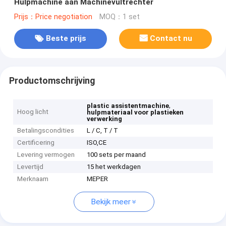
Hulpmachine aan Machinevultrechter
Prijs：Price negotiation
MOQ：1 set
Beste prijs
Contact nu
Productomschrijving
,
plastic assistentmachine
Hoog licht
hulpmateriaal voor plastieken
verwerking
Betalingscondities
L / C, T / T
Certificering
ISO,CE
Levering vermogen
100 sets per maand
Levertijd
15 het werkdagen
Merknaam
MEPER
Bekijk meer