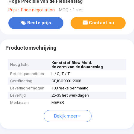
Hoge Precisie van de Flessenslag
Prijs：Price negotiation
MOQ：1 set
Beste prijs
Contact nu
Productomschrijving
,
Kunststof Blow Mold
Hoog licht
de vorm van de douaneslag
Betalingscondities
L / C, T / T
Certificering
CE,ISO9001:2008
Levering vermogen
100 reeks per maand
Levertijd
25-35 het werkdagen
Merknaam
MEPER
Bekijk meer