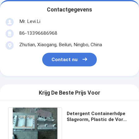
Contactgegevens
Mr. Levi.Li
86-13396686968
Zhutian, Xiaogang, Beilun, Ningbo, China
Contact nu
Krijg De Beste Prijs Voor
Detergent Containerhdpe
Slagvorm, Plastic de Vorm
Hoge Precisie van de
Flessenslag