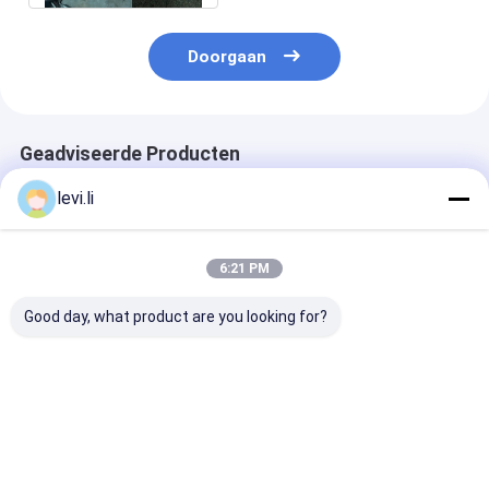
Doorgaan
Geadviseerde Producten
levi.li
6:21 PM
Good day, what product are you looking for?
plastic de Vormdelen
HDPE van de
HDPE Plastic 
van 500ml 700ml 1L,
lotionfles Slagvorm
Flessenvorm v
Plastic
met het defleshing
Smeermiddelc
Vormcomponenten 1
van systeem
Jaargarantie
Beste prijs
Beste prijs
Beste pri