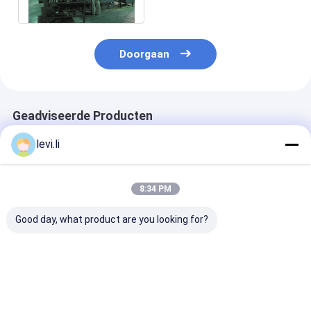
Afgietselmachine
Doorgaan
Geadviseerde Producten
levi.li
8:34 PM
Good day, what product are you looking for?
MP100FD Extrusie
Plastic Bottle
Volautomatis
Blaasmachine voor
Making Machine
blaasvormmac
Plastic Containers
MP100FD 3
voor 10L cont
Matrijzenkop
Beste prijs
Beste prijs
Beste pri