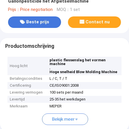
Gallonpesticide het Afgietselmachine
Prijs：Price negotiation
MOQ：1 set
Beste prijs
Contact nu
Productomschrijving
plastic flessenslag het vormen
machine
Hoog licht
,
Hoge snelheid Blow Molding Machine
Betalingscondities
L / C, T / T
Certificering
CE/ISO9001:2008
Levering vermogen
100 sets per maand
Levertijd
25-35 het werkdagen
Merknaam
MEPER
Bekijk meer