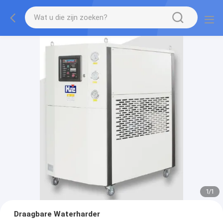
1
/
1
Draagbare Waterharder