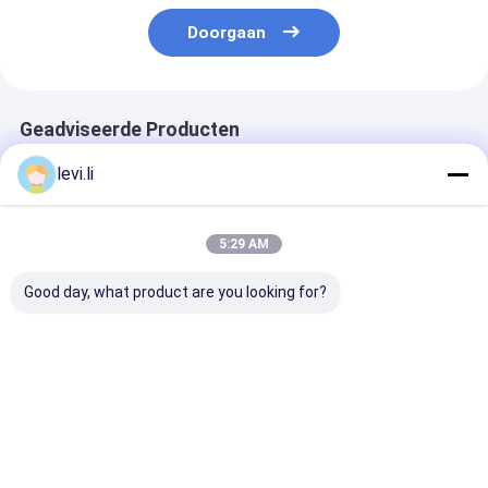
Doorgaan
Geadviseerde Producten
levi.li
5:29 AM
Good day, what product are you looking for?
Vacuüm Autolader
De Robotinterface
De correcte
Hulpmateriaal voor
van het
Granulator Me
Plastieken die Hoge
schommelingswapen
snelheid van d
Prestaties verwerken
voor de Plastic
Bewijsmaalma
Machinecnc Norm
Beste prijs
Beste prijs
Beste pri
van Ce van het
Precisieproces