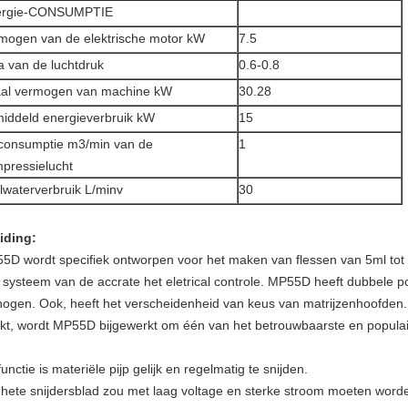
ergie-CONSUMPTIE
mogen van de elektrische motor kW
7.5
 van de luchtdruk
0.6-0.8
aal vermogen van machine kW
30.28
iddeld energieverbruik kW
15
consumptie m3/min van de
1
pressielucht
lwaterverbruik L/minv
30
eiding:
5D wordt specifiek ontworpen voor het maken van flessen van 5ml tot
 systeem van de accrate het eletrical controle. MP55D heeft dubbele po
hogen. Ook, heeft het verscheidenheid van keus van matrijzenhoofden.
kt, wordt MP55D bijgewerkt om één van het betrouwbaarste en populaire
unctie is materiële pijp gelijk en regelmatig te snijden.
 hete snijdersblad zou met laag voltage en sterke stroom moeten wor