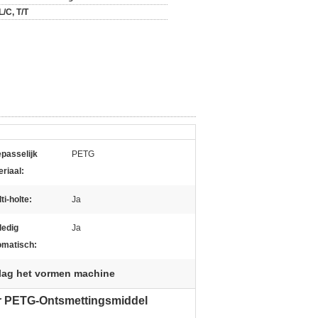
L/C, T/T
passelijk
PETG
riaal:
ti-holte:
Ja
ledig
Ja
omatisch:
ag het vormen machine
or PETG-Ontsmettingsmiddel