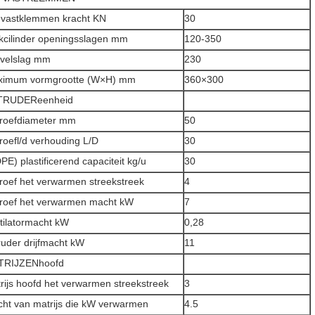
 vastklemmen kracht KN
30
kcilinder openingsslagen mm
120-350
velslag mm
230
ximum vormgrootte (W×H) mm
360×300
TRUDEReenheid
roefdiameter mm
50
roefl/d verhouding L/D
30
PE) plastificerend capaciteit kg/u
30
roef het verwarmen streekstreek
4
roef het verwarmen macht kW
7
tilatormacht kW
0,28
ruder drijfmacht kW
11
TRIJZENhoofd
rijs hoofd het verwarmen streekstreek
3
ht van matrijs die kW verwarmen
4.5