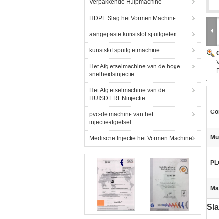
Verpakkende Hulpmachine
HDPE Slag het Vormen Machine
aangepaste kunststof spuitgieten
kunststof spuitgietmachine
G
V
Het Afgietselmachine van de hoge
snelheidsinjectie
Het Afgietselmachine van de
HUISDIERENinjectie
Con
pvc-de machine van het
injectieafgietsel
Mul
Medische Injectie het Vormen Machine
PL
Ma
Sla