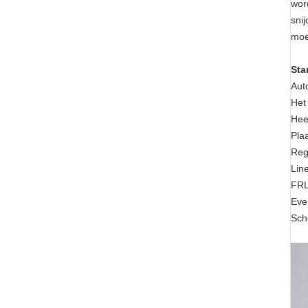
wor
snij
moe
Sta
Aut
Het
Hee
Pla
Reg
Lin
FRL
Eve
Sch