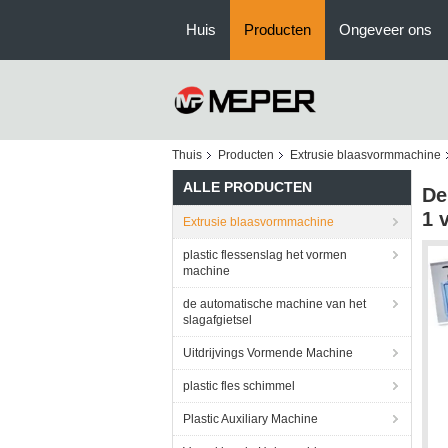
Huis
Producten
Ongeveer ons
Thuis
Producten
Extrusie blaasvormmachine
ALLE PRODUCTEN
De
1 
Extrusie blaasvormmachine
plastic flessenslag het vormen
machine
de automatische machine van het
slagafgietsel
Uitdrijvings Vormende Machine
plastic fles schimmel
Plastic Auxiliary Machine