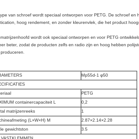
 type van schroef wordt speciaal ontworpen voor PETG. De schroef en
stication, hoog rendement, en zonder kleurenvlek, die het product hoog
 matrijzenhoofd wordt ook speciaal ontworpen en voor PETG ontwikkeld
zeer beter, zodat de producten zelfs en radio zijn en hoog hebben poli
 produceren.
RAMETERS
Mp55d-1 φ50
ECIFICATIES
eriaal
PETG
IMUM containercapaciteit L
0,2
tal matrijzenreeks
1
hineafmeting (L×W×H) M
2.87×2.14×2.28
ale gewichtston
3.5
t VASTKLEMMEN