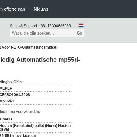
n offerte aan
Nieuws
Sales & Support：
86--13396686968
Go
-1 voor PETG-Ontsmettingsmiddel
lledig Automatische mp55d-
Ningbo, China
MEPER
CE/ISO9001:2008
Mp55d-1
Algemene voorwaarden:
1 reeks
Houten (Facultatief) pallet (Norm) Houten
geval
25-55 het werkdagen