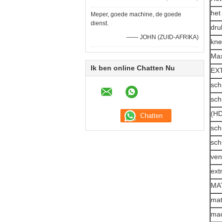
het
Meper, goede machine, de goede
dienst.
dru
—— JOHN (ZUID-AFRIKA)
kne
Ma
Ik ben online Chatten Nu
EX
sch
sch
(HD
sch
sch
ven
ext
MA
mat
mac