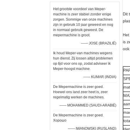
Het grootste voordeel van Meper-
Dit
machine is zeer stabiel zonder enige
zorgen. Sommige van onze machines
pla
zijn in gebruik 10 jaar geweest en nog
in normaal gebruik geweest. De
Het
mepermachine is groot.
is 
—— JOSE (BRAZILIË)
ook
Ik houd Meper-van machines wegens
hun dienst. Zij lossen altijd problemen
op tijd voor ons op, zodat adviseer ik
Meper-hoogst machine.
PA
—— KUMAR (INDIA)
SP
De Mepermachine is zeer goed.
mat
Hoewel ons land zeer heet is, zeer
MAX
regelmatig werken de machines.
aan
—— MOHAMMED (SAUDI-ARABIË)
mac
De Mepermachine is zeer goed.
Хорошо
tot
—— IWANOWSKI (RUSLAND)
He