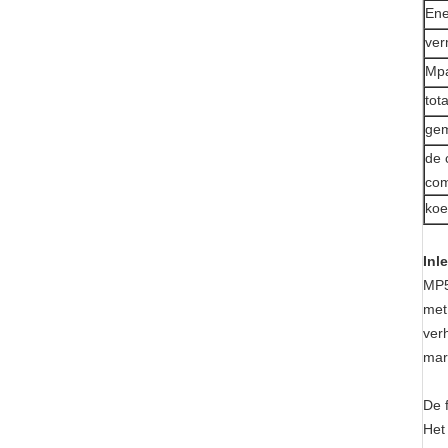
En
ver
Mpa
tot
gem
de 
com
koe
Inl
MP5
met
ver
mar
De f
Het