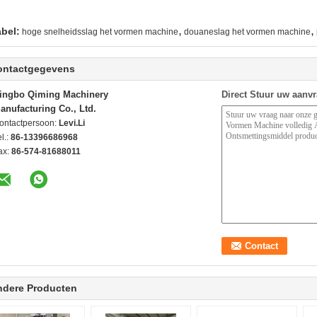
,
,
abel:
hoge snelheidsslag het vormen machine
douaneslag het vormen machine
ontactgegevens
ingbo Qiming Machinery
Direct Stuur uw aanv
anufacturing Co., Ltd.
ontactpersoon:
Levi.Li
l.:
86-13396686968
ax:
86-574-81688011
ndere Producten