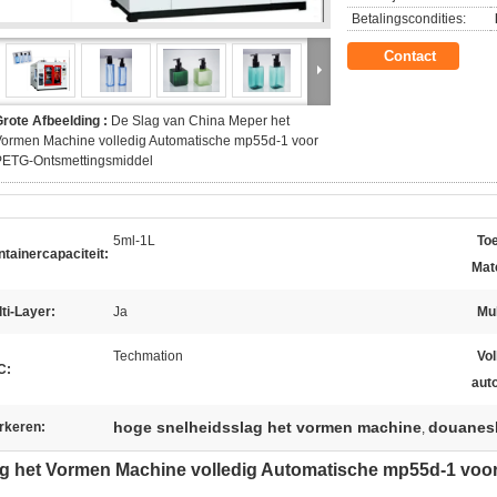
Betalingscondities:
Contact
rote Afbeelding :
De Slag van China Meper het
ormen Machine volledig Automatische mp55d-1 voor
PETG-Ontsmettingsmiddel
5ml-1L
Toe
tainercapaciteit:
Mate
ti-Layer:
Ja
Mul
Techmation
Vol
C:
aut
hoge snelheidsslag het vormen machine
douanesl
rkeren:
,
g het Vormen Machine volledig Automatische mp55d-1 vo