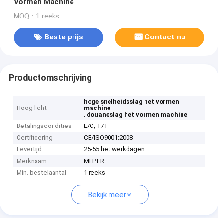
Vormen Machine
MOQ：1 reeks
Beste prijs
Contact nu
Productomschrijving
hoge snelheidsslag het vormen
Hoog licht
machine
,
douaneslag het vormen machine
Betalingscondities
L/C, T/T
Certificering
CE/ISO9001:2008
Levertijd
25-55 het werkdagen
Merknaam
MEPER
Min. bestelaantal
1 reeks
Bekijk meer