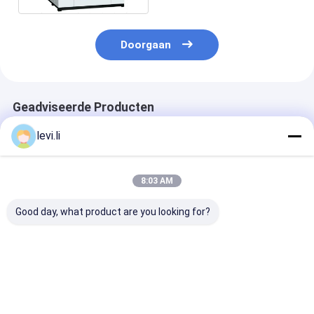
Doorgaan
Geadviseerde Producten
levi.li
8:03 AM
Good day, what product are you looking for?
MP100FD Extrusie
Plastic Bottle
Volautomatis
Blaasmachine voor
Making Machine
blaasvormmac
Plastic Containers
MP100FD 3
voor 10L cont
Matrijzenkop
Beste prijs
Beste prijs
Beste pri