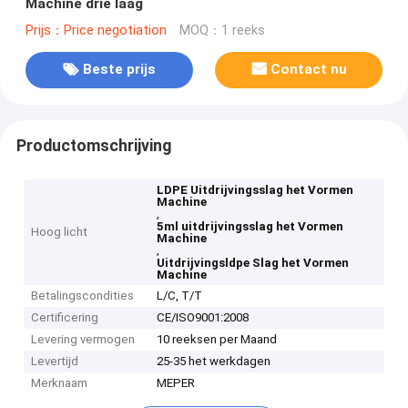
Machine drie laag
Prijs：Price negotiation
MOQ：1 reeks
Beste prijs
Contact nu
Productomschrijving
LDPE Uitdrijvingsslag het Vormen
Machine
,
5ml uitdrijvingsslag het Vormen
Hoog licht
Machine
,
Uitdrijvingsldpe Slag het Vormen
Machine
Betalingscondities
L/C, T/T
Certificering
CE/ISO9001:2008
Levering vermogen
10 reeksen per Maand
Levertijd
25-35 het werkdagen
Merknaam
MEPER