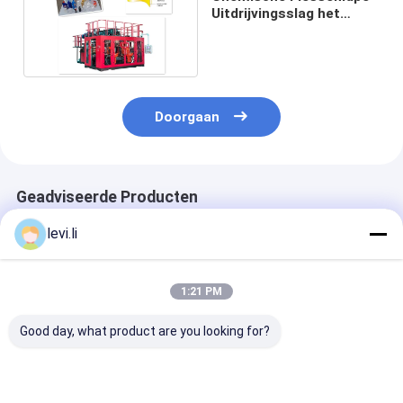
Uitdrijvingsslag het
Vormen Machine drie
laag
Doorgaan
Geadviseerde Producten
levi.li
1:21 PM
Good day, what product are you looking for?
MP100FD Extrusie
Plastic Bottle
Volautomatis
Blaasmachine voor
Making Machine
blaasvormmac
Plastic Containers
MP100FD 3
voor 10L cont