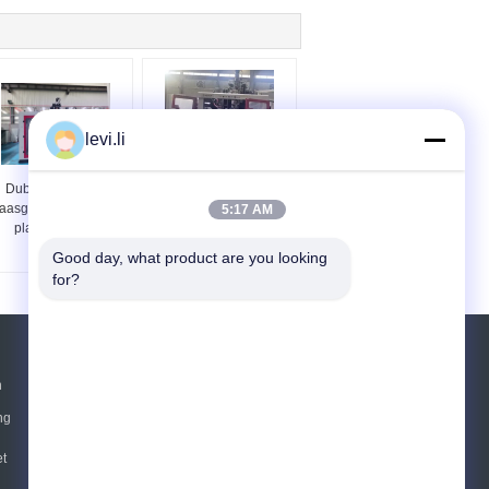
levi.li
Dubbele stations
MP100FD Holle Plastic
laasgietmachine voor
Blaasvormmachine
5:17 AM
plastic flessen
Leverancier
Good day, what product are you looking 
for?
Vraag een offerte aan
n
ng
Verzend
t