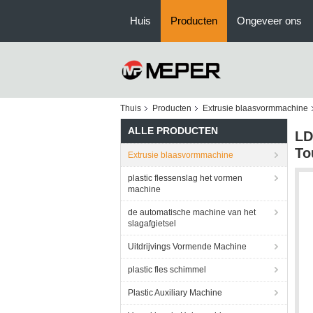
Huis
Producten
Ongeveer ons
Thuis
Producten
Extrusie blaasvormmachine
ALLE PRODUCTEN
LD
To
Extrusie blaasvormmachine
plastic flessenslag het vormen
machine
de automatische machine van het
slagafgietsel
Uitdrijvings Vormende Machine
plastic fles schimmel
Plastic Auxiliary Machine