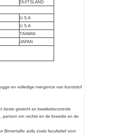
DUITSLAND
U.S.A
U.S.A
TAIWAN
JAPAN
lugge en volledige mergence van kunststof
t beste gewicht en kwaliteitscontrole
, parison om rechte en de breedte en de
Bimentallic aolly zoals facultatief voor