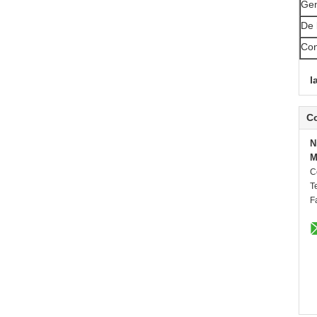
Gem
De 
Con
l
C
N
M
C
Te
F