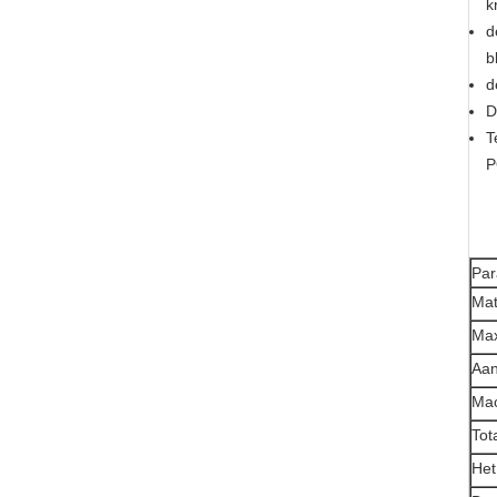
k
d
b
d
D
T
P
Par
Mat
Max
Aan
Mac
Tot
Het