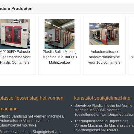
ndere Producten
MP100FD Extrusie
Plastic Bottle Making
Volautomatische
Blaasmachine voor
Machine MP100FD 3
blaasvormmachine
b
Plastic Containers
Matrijzenkop
voor 10L containers
plastic flessenslag het vormen
kunststof spuitgietmachine
Servotype Plastic Injectie het Vorme
machine
Machine MZ800MD voor het
Toestellendelen van Douaneplastici
Plastic Bandslag het Vormen Machines,
Automatische Machine van het
Thermoplastische PE Injectie het
Slagafgietsel mp70d-1
Vormen Machine, de Machine van he
Injectieafgietsel MZ320MD
Machine van het de Slagafgietsel van