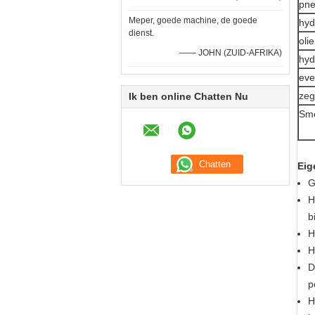
pne
Meper, goede machine, de goede
hyd
dienst.
oli
—— JOHN (ZUID-AFRIKA)
hyd
eve
zeg
Ik ben online Chatten Nu
Sme
Eig
G
H
b
H
H
D
p
H