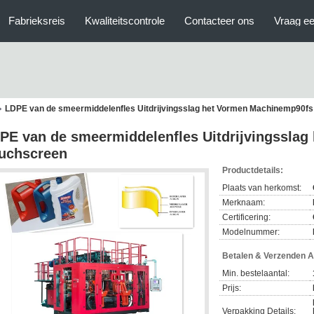
Fabrieksreis
Kwaliteitscontrole
Contacteer ons
Vraag ee
LDPE van de smeermiddelenfles Uitdrijvingsslag het Vormen Machinemp90f
PE van de smeermiddelenfles Uitdrijvingssla
uchscreen
Productdetails:
Plaats van herkomst:
Merknaam:
Certificering:
Modelnummer:
Betalen & Verzenden 
Min. bestelaantal:
Prijs:
Verpakking Details: