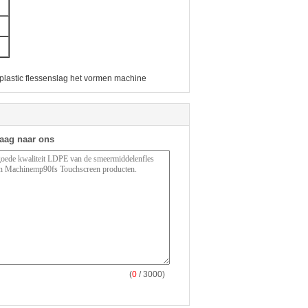
plastic flessenslag het vormen machine
raag naar ons
(
0
/ 3000)