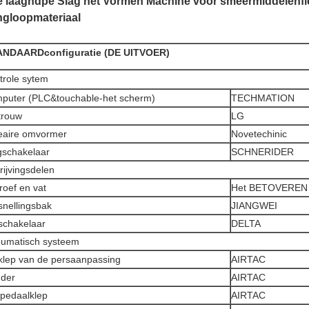
e laaghdpe Slag het Vormen Machine voor smeermiddelenfl
ngloopmateriaal
ANDAARDconfiguratie (DE UITVOER)
trole sytem
puter (PLC&touchable-het scherm)
TECHMATION
trouw
LG
eaire omvormer
Novetechinic
gschakelaar
SCHNERIDER
drijvingsdelen
roef en vat
Het BETOVEREN
snellingsbak
JIANGWEI
chakelaar
DELTA
umatisch systeem
klep van de persaanpassing
AIRTAC
nder
AIRTAC
pedaalklep
AIRTAC