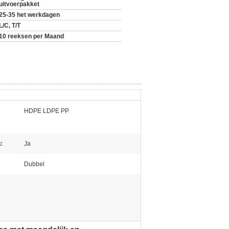
uitvoerpakket
25-35 het werkdagen
L/C, T/T
10 reeksen per Maand
HDPE LDPE PP
:
Ja
Dubbel