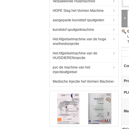
Verpakkende Hulpmachine
HDPE Slag het Vormen Machine
aangepaste kunststof spuitgieten
kunststof spuitgietmachine
G
U
Het Afgietselmachine van de hoge
snelheidsinjectie
Het Afgietselmachine van de
HUISDIERENinjectie
Con
pvc-de machine van het
injectieafgietsel
Pr
Medische Injectie het Vormen Machine
PL
Ma