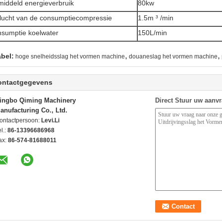
iddeld energieverbruik
80kw
lucht van de consumptiecompressie
1.5m ³ /min
sumptie koelwater
150L/min
,
,
abel:
hoge snelheidsslag het vormen machine
douaneslag het vormen machine
ontactgegevens
ingbo Qiming Machinery
Direct Stuur uw aanv
anufacturing Co., Ltd.
ontactpersoon:
Levi.Li
l.:
86-13396686968
ax:
86-574-81688011