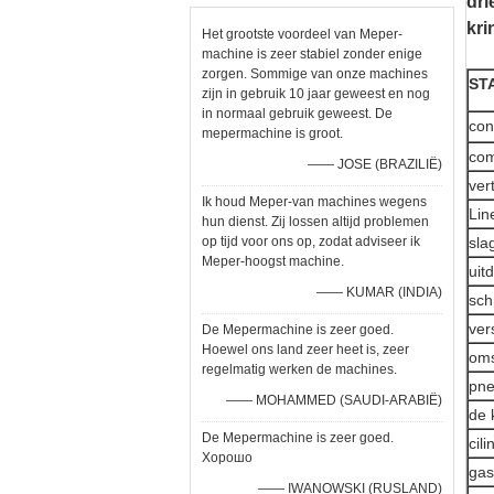
dri
kri
Het grootste voordeel van Meper-
machine is zeer stabiel zonder enige
zorgen. Sommige van onze machines
ST
zijn in gebruik 10 jaar geweest en nog
in normaal gebruik geweest. De
con
mepermachine is groot.
com
—— JOSE (BRAZILIË)
ver
Ik houd Meper-van machines wegens
Lin
hun dienst. Zij lossen altijd problemen
op tijd voor ons op, zodat adviseer ik
sla
Meper-hoogst machine.
uit
—— KUMAR (INDIA)
sch
ver
De Mepermachine is zeer goed.
Hoewel ons land zeer heet is, zeer
oms
regelmatig werken de machines.
pne
—— MOHAMMED (SAUDI-ARABIË)
de 
De Mepermachine is zeer goed.
cili
Хорошо
gas
—— IWANOWSKI (RUSLAND)