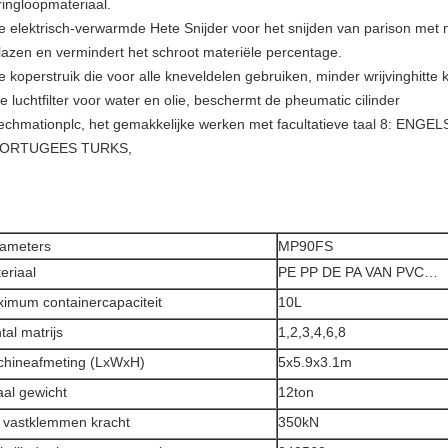
ringloopmateriaal.
e elektrisch-verwarmde Hete Snijder voor het snijden van parison met 
lazen en vermindert het schroot materiële percentage.
e koperstruik die voor alle kneveldelen gebruiken, minder wrijvinghitte
e luchtfilter voor water en olie, beschermt de pheumatic cilinder
echmationplc, het gemakkelijke werken met facultatieve taal 8: EN
ORTUGEES TURKS,
ameters
MP90FS
eriaal
PE PP DE PA VAN PVC…
imum containercapaciteit
10L
tal matrijs
1,2,3,4,6,8
hineafmeting (LxWxH)
5x5.9x3.1m
aal gewicht
12ton
 vastklemmen kracht
350kN