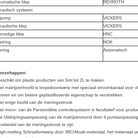
umatische klep
REXROTH
raulisch systeem
epomp
VICKERS
raulische klep
VICKERS
nredige klep
HNC
elring
NOK
ring
Automatisch
enschappen:
eschikt om plastic producten van 5ml tot 2L te maken.
et matrijzenhoofd is torpedoontwerp met speciaal stroomkanaal voor v
innen en om betere geplastificeerde eigenschap te verstrekken.
et enige hoofd van de meningsstrook
et micro- van de Parisondikte controlesysteem is facultatief voor produc
e Uitdrijvingsaanpassing van de matrijzenmond door 4 puntaanpassing
ositiestal van de meningsstrook te zijn.
igh-melting Schroefontwerp door 38CrMoali-materiaal, het materiaal van 