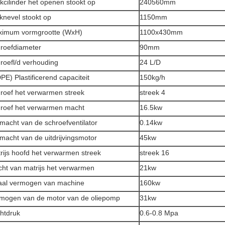
kcilinder het openen stookt op
240560mm
knevel stookt op
1150mm
imum vormgrootte (WxH)
1100x430mm
roefdiameter
90mm
roefl/d verhouding
24 L/D
PE) Plastificerend capaciteit
150kg/h
roef het verwarmen streek
streek 4
roef het verwarmen macht
16.5kw
macht van de schroefventilator
0.14kw
macht van de uitdrijvingsmotor
45kw
rijs hoofd het verwarmen streek
streek 16
ht van matrijs het verwarmen
21kw
aal vermogen van machine
160kw
mogen van de motor van de oliepomp
31kw
htdruk
0.6-0.8 Mpa