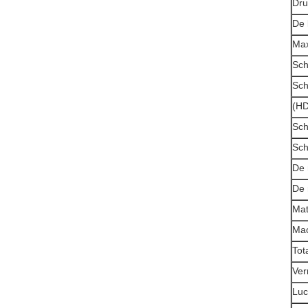
Dru
De 
Max
Sch
Sch
(HD
Sch
Sch
De 
De 
Mat
Mac
Tot
Ver
Luc