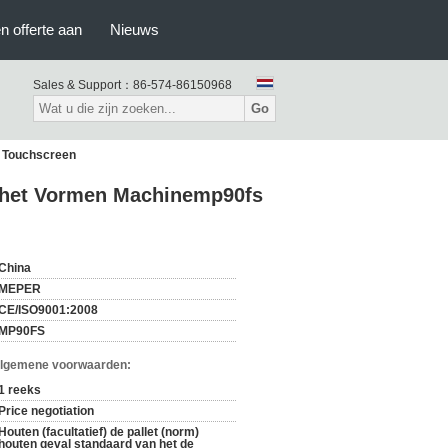
n offerte aan
Nieuws
Sales & Support：
86-574-86150968
Go
s Touchscreen
g het Vormen Machinemp90fs
China
MEPER
CE/ISO9001:2008
MP90FS
Algemene voorwaarden:
1 reeks
Price negotiation
Houten (facultatief) de pallet (norm)
houten geval standaard van het de