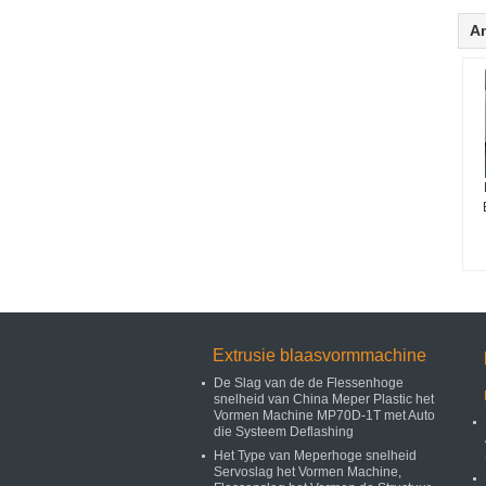
A
Extrusie blaasvormmachine
De Slag van de de Flessenhoge
snelheid van China Meper Plastic het
Vormen Machine MP70D-1T met Auto
die Systeem Deflashing
Het Type van Meperhoge snelheid
Servoslag het Vormen Machine,