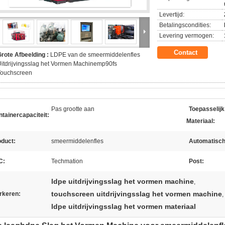
Levertijd:
Betalingscondities:
Levering vermogen:
Contact
rote Afbeelding :
LDPE van de smeermiddelenfles
itdrijvingsslag het Vormen Machinemp90fs
Touchscreen
Pas grootte aan
Toepasselijk
tainercapaciteit:
Materiaal:
oduct:
smeermiddelenfles
Automatisch
C:
Techmation
Post:
ldpe uitdrijvingsslag het vormen machine
,
touchscreen uitdrijvingsslag het vormen machine
rkeren:
,
ldpe uitdrijvingsslag het vormen materiaal