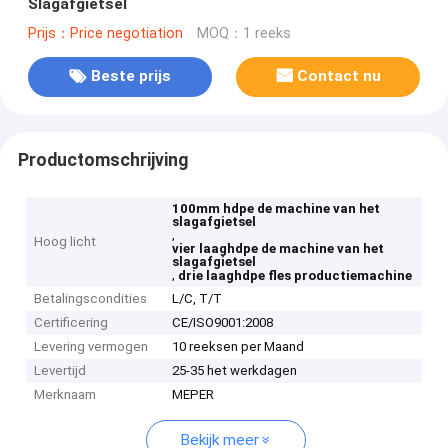
Slagafgietsel
Prijs：Price negotiation
MOQ：1 reeks
Beste prijs
Contact nu
Productomschrijving
100mm hdpe de machine van het
slagafgietsel
,
Hoog licht
vier laaghdpe de machine van het
slagafgietsel
,
drie laaghdpe fles productiemachine
Betalingscondities
L/C, T/T
Certificering
CE/ISO9001:2008
Levering vermogen
10 reeksen per Maand
Levertijd
25-35 het werkdagen
Merknaam
MEPER
Bekijk meer