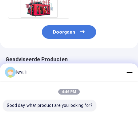
Machine van het
Slagafgietsel
Doorgaan
Geadviseerde Producten
levi.li
4:46 PM
Good day, what product are you looking for?
MP100FD Extrusie
Plastic Bottle
Volautomatis
Blaasmachine voor
Making Machine
blaasvormmac
Plastic Containers
MP100FD 3
voor 10L cont
Matrijzenkop