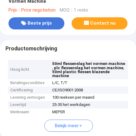
Vormen Machine
Prijs：Price negotiation
MOQ：1 reeks
Beste prijs
Contact nu
Productomschrijving
50ml flessenslag het vormen machine
,
,
plc flessenslag het vormen machine
Hoog licht
50ml plastic flessen blazende
machine
Betalingscondities
L/C, T/T
Certificering
CE/ISO9001:2008
Levering vermogen
100 reeksen per maand
Levertijd
25-35 het werkdagen
Merknaam
MEPER
Bekijk meer