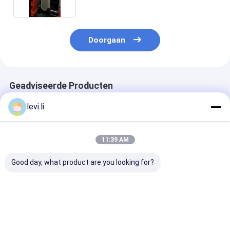
Doorgaan
Geadviseerde Producten
levi.li
11:39 AM
Good day, what product are you looking for?
MP100FD Extrusie
Plastic Bottle
Volautomatis
Blaasmachine voor
Making Machine
blaasvormmac
Plastic Containers
MP100FD 3
voor 10L cont
Matrijzenkop
Beste prijs
Beste prijs
Beste pri