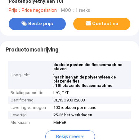
Postenpolyethyleen 10l
Prijs：Price negotiation
MOQ：1 reeks
Beste prijs
Contact nu
Productomschrijving
dubbele posten die flessenmachine
blazen
,
Hoog licht
machine van de polyethyleen de
blazende fles
,
10l blazende flessenmachine
Betalingscondities
L/C, T/T
Certificering
CE/ISO9001:2008
Levering vermogen
100 reeksen per maand
Levertijd
25-35 het werkdagen
Merknaam
MEPER
Bekijk meer