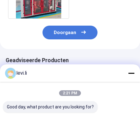
Postenpolyethyleen 10l
Doorgaan
Geadviseerde Producten
levi.li
2:21 PM
Good day, what product are you looking for?
MP100FD Extrusie
Plastic Bottle
Volautomatis
Blaasmachine voor
Making Machine
blaasvormmac
Plastic Containers
MP100FD 3
voor 10L cont
Matrijzenkop