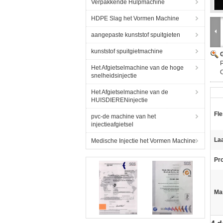
Verpakkende Hulpmachine
HDPE Slag het Vormen Machine
aangepaste kunststof spuitgieten
kunststof spuitgietmachine
G
P
Het Afgietselmachine van de hoge
C
snelheidsinjectie
Het Afgietselmachine van de
HUISDIERENinjectie
Fle
pvc-de machine van het
injectieafgietsel
La
Medische Injectie het Vormen Machine
Pr
Ma