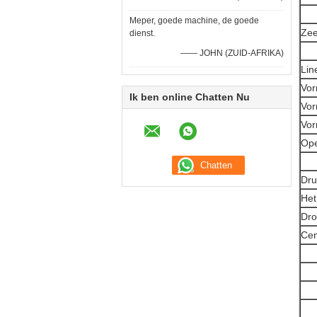
Meper, goede machine, de goede
Zee
dienst.
—— JOHN (ZUID-AFRIKA)
Lin
Vor
Ik ben online Chatten Nu
Vor
Vor
Ope
Dru
Het
Dro
Cen