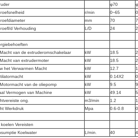
ruder
φ70
roefsnelheid
r/min
0~65
0
roefdiameter
mm
70
7
roefl/d Verhouding
L/D
24
2
rgiebehoeften
Macht van de extruderomschakelaar
kW
18.5
2
Macht van extrudermoter
kW
18.5
2
w het Verwarmen Macht
kW
12.7
1
tilatormacht
kW
0.14X2
0
Motormacht van de oliepomp
kW
9.5
9
aal Vermogen van Machine
kW
49.14
5
htvereiste ong.
m3/min
1.2
1
ht Werkdruk
Mpa
0.6-0.8
0
 koelen Vereisten
sumptie Koelwater
L/min.
40
4