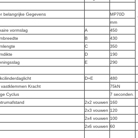
r belangrijke Gegevens
MP70D
mm
eaire vormslag
A
450
mbreedte
B
430
mlengte
C
350
mdikte
D
190
ningsslag
E
290
kcilinderdaglicht
D+E
480
 vastklemmen Kracht
75kN
ge Cyclus
7 seconden.
trumafstand
2x2 vouwen
160
2x3 vouwen
120
2x4 vouwen
100
2x6 vouwen
60