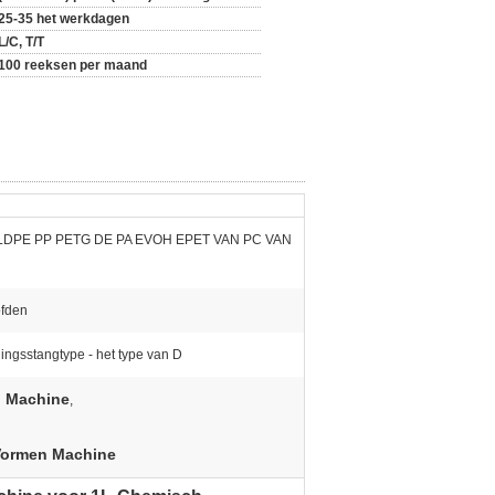
25-35 het werkdagen
L/C, T/T
100 reeksen per maand
LDPE PP PETG DE PA EVOH EPET VAN PC VAN
ofden
ingsstangtype - het type van D
n Machine
,
 Vormen Machine