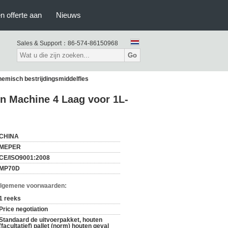
n offerte aan
Nieuws
Sales & Support：
86-574-86150968
Go
hemisch bestrijdingsmiddelfles
en Machine 4 Laag voor 1L-
CHINA
MEPER
CE/ISO9001:2008
MP70D
Algemene voorwaarden:
1 reeks
Price negotiation
Standaard de uitvoerpakket, houten
(facultatief) pallet (norm) houten geval