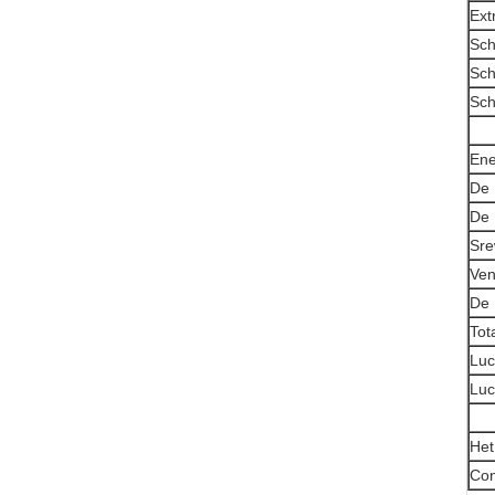
Ext
Sch
Sch
Sch
Ene
De 
De 
Sre
Ven
De 
Tot
Luc
Luc
Het
Con