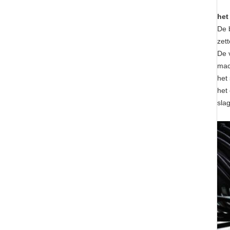
het
De 
zet
De 
mac
het
het
slag