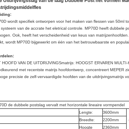
e Uitdrijvingsslag van de laag Dubbele Post het Vormen M
trijdingsmiddelfles
eiding:
0D wordt specifiek ontworpen voor het maken van flessen van 50ml to
 systeem van de accrate het eletrical controle. MP70D heeft dubbele po
hogen. Ook, heeft het verscheidenheid van keus van matrijzenhoofden.
kt, wordt MP70D bijgewerkt om één van het betrouwbaarste en populaire
rdelen:
 HOOFD VAN DE UITDRIJVINGSmatrijs: HOOGST ERVAREN MULTI
dkeurend met recentste matrijs hoofdontwerp, concentreert MEPER zich 
hoge precisie de zelf-vervaardigde hoofden van de uitdrijvingsmatrijs vo
0D de dubbele postslag vervalt met horizontale lineaire vormpendel
Lengte:
3600mm
Breedte:
2200mm
Hoogte
2360mm