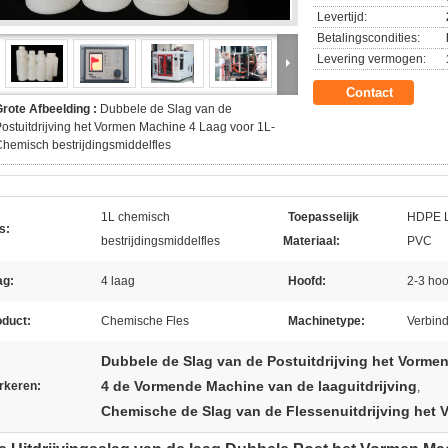
Levertijd:
Betalingscondities:
Levering vermogen:
Contact
rote Afbeelding :
Dubbele de Slag van de
ostuitdrijving het Vormen Machine 4 Laag voor 1L-
hemisch bestrijdingsmiddelfles
1L chemisch
Toepasselijk
HDPE 
s:
bestrijdingsmiddelfles
Materiaal:
PVC
ag:
4 laag
Hoofd:
2-3 ho
oduct:
Chemische Fles
Machinetype:
Verbind
Dubbele de Slag van de Postuitdrijving het Vorme
4 de Vormende Machine van de laaguitdrijving
rkeren:
,
Chemische de Slag van de Flessenuitdrijving het