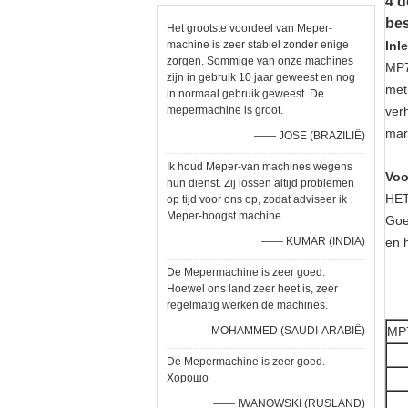
4 d
bes
Het grootste voordeel van Meper-
machine is zeer stabiel zonder enige
Inl
zorgen. Sommige van onze machines
MP7
zijn in gebruik 10 jaar geweest en nog
met
in normaal gebruik geweest. De
mepermachine is groot.
ver
mar
—— JOSE (BRAZILIË)
Ik houd Meper-van machines wegens
Voo
hun dienst. Zij lossen altijd problemen
HET
op tijd voor ons op, zodat adviseer ik
Meper-hoogst machine.
Goe
—— KUMAR (INDIA)
en 
De Mepermachine is zeer goed.
Hoewel ons land zeer heet is, zeer
regelmatig werken de machines.
—— MOHAMMED (SAUDI-ARABIË)
MP7
De Mepermachine is zeer goed.
Хорошо
—— IWANOWSKI (RUSLAND)