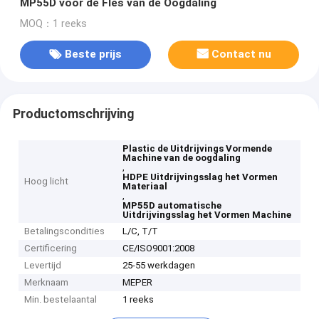
MP55D voor de Fles van de Oogdaling
MOQ：1 reeks
Beste prijs
Contact nu
Productomschrijving
Plastic de Uitdrijvings Vormende
Machine van de oogdaling
,
HDPE Uitdrijvingsslag het Vormen
Hoog licht
Materiaal
,
MP55D automatische
Uitdrijvingsslag het Vormen Machine
Betalingscondities
L/C, T/T
Certificering
CE/ISO9001:2008
Levertijd
25-55 werkdagen
Merknaam
MEPER
Min. bestelaantal
1 reeks