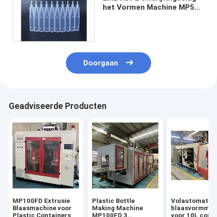
het Vormen Machine MP55D
voor de Fles van de
Oogdaling
Doorgaan
Geadviseerde Producten
MP100FD Extrusie
Plastic Bottle
Volautomatis
Blaasmachine voor
Making Machine
blaasvormmac
Plastic Containers
MP100FD 3
voor 10L cont