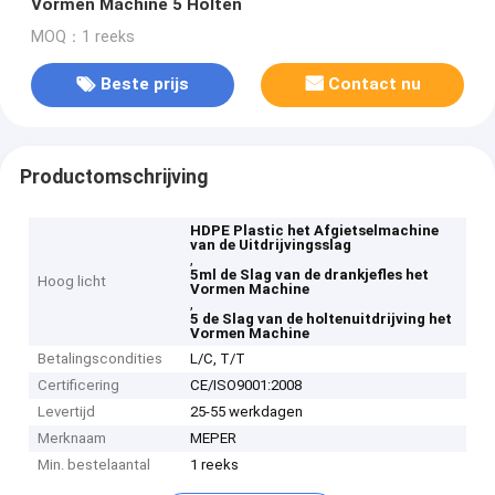
Vormen Machine 5 Holten
MOQ：1 reeks
Beste prijs
Contact nu
Productomschrijving
HDPE Plastic het Afgietselmachine
van de Uitdrijvingsslag
,
5ml de Slag van de drankjefles het
Hoog licht
Vormen Machine
,
5 de Slag van de holtenuitdrijving het
Vormen Machine
Betalingscondities
L/C, T/T
Certificering
CE/ISO9001:2008
Levertijd
25-55 werkdagen
Merknaam
MEPER
Min. bestelaantal
1 reeks