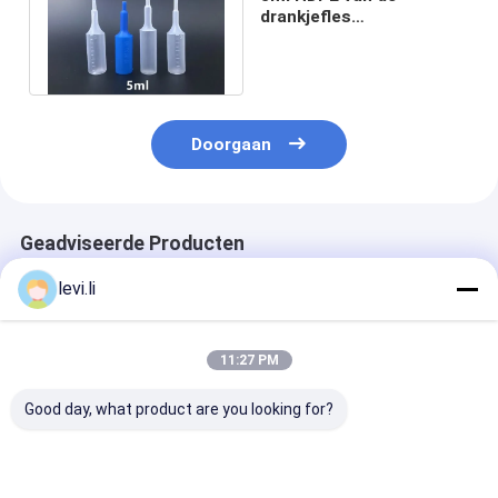
drankjefles
Uitdrijvingsslag het
Vormen Machine 5
Holten
Doorgaan
Geadviseerde Producten
levi.li
11:27 PM
Good day, what product are you looking for?
MP100FD Extrusie
Plastic Bottle
Volautomatis
Blaasmachine voor
Making Machine
blaasvormmac
Plastic Containers
MP100FD 3
voor 10L cont