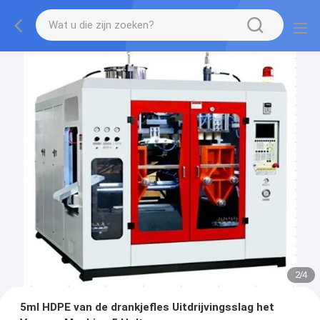
2
/
4
5ml HDPE van de drankjefles Uitdrijvingsslag het