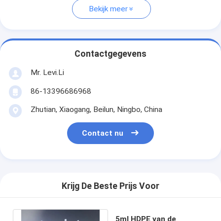
Bekijk meer
Contactgegevens
Mr. Levi.Li
86-13396686968
Zhutian, Xiaogang, Beilun, Ningbo, China
Contact nu
Krijg De Beste Prijs Voor
5ml HDPE van de