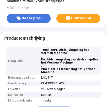
Machine MP55D voor Drankjefles
MOQ：1 reeks
Beste prijs
Contact nu
Productomschrijving
10ml HDPE Uitdrijvingsslag het
Vormen Machine
,
De Uitdrijvingsslag van de drankjefles
Hoog licht
het Vormen Machine
,
2ml plastic Flessenslag het Vormen
Machine
Betalingscondities
L/C, T/T
Certificering
CE/ISO9001:2008
Levertijd
25-55 werkdagen
Merknaam
MEPER
Min. bestelaantal
1 reeks