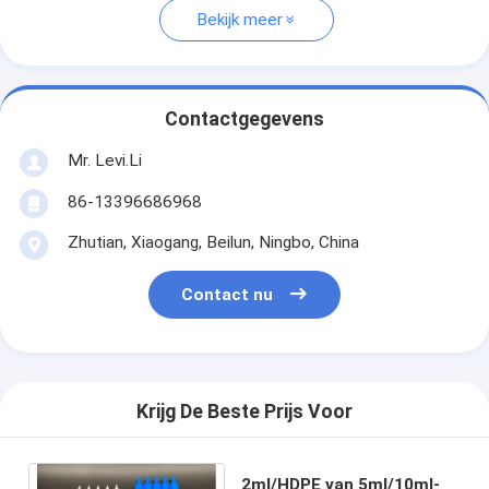
Bekijk meer
Contactgegevens
Mr. Levi.Li
86-13396686968
Zhutian, Xiaogang, Beilun, Ningbo, China
Contact nu
Krijg De Beste Prijs Voor
2ml/HDPE van 5ml/10ml-