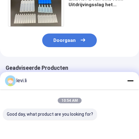
Uitdrijvingsslag het
Vormen Machine MP55D
voor Drankjefles
Doorgaan
Geadviseerde Producten
levi.li
10:54 AM
Good day, what product are you looking for?
MP100FD Extrusie
Plastic Bottle
Volautomatis
Blaasmachine voor
Making Machine
blaasvormmac
Plastic Containers
MP100FD 3
voor 10L cont