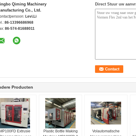
ingbo Qiming Machinery
Direct Stuur uw aanv
anufacturing Co., Ltd.
ontactpersoon:
Levi.Li
l.:
86-13396686968
ax:
86-574-81688011
ndere Producten
MP100FD Extrusie
Plastic Bottle Making
Volautomatische