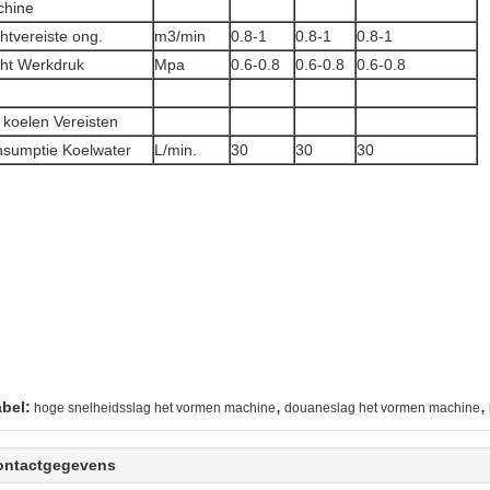
chine
htvereiste ong.
m3/min
0.8-1
0.8-1
0.8-1
ht Werkdruk
Mpa
0.6-0.8
0.6-0.8
0.6-0.8
 koelen Vereisten
sumptie Koelwater
L/min.
30
30
30
,
,
abel:
hoge snelheidsslag het vormen machine
douaneslag het vormen machine
ontactgegevens