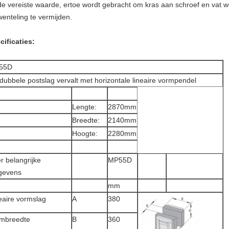
 de vereiste waarde, ertoe wordt gebracht om kras aan schroef en vat 
enteling te vermijden.
cificaties:
55D
dubbele postslag vervalt met horizontale lineaire vormpendel
Lengte:
2870mm
Breedte:
2140mm
Hoogte:
2280mm
r belangrijke
MP55D
gevens
mm
eaire vormslag
A
380
mbreedte
B
360