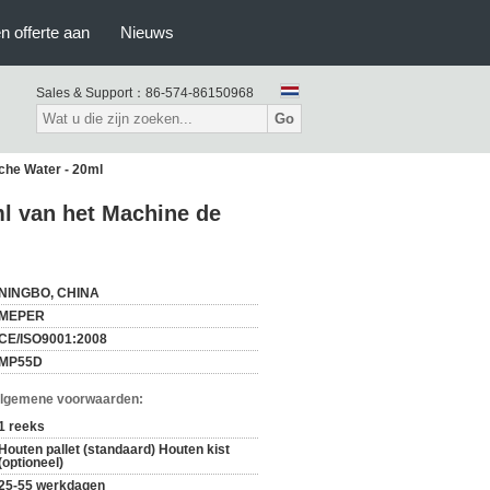
n offerte aan
Nieuws
Sales & Support：
86-574-86150968
Go
che Water - 20ml
l van het Machine de
NINGBO, CHINA
MEPER
CE/ISO9001:2008
MP55D
Algemene voorwaarden:
1 reeks
Houten pallet (standaard) Houten kist
(optioneel)
25-55 werkdagen