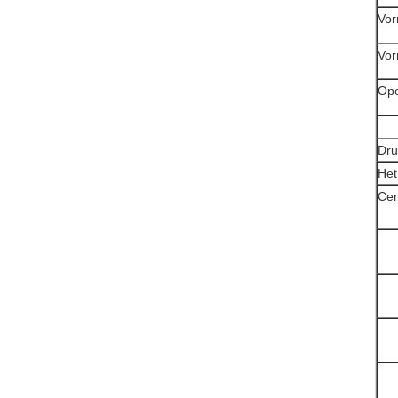
Vor
Vor
Ope
Dru
Het
Cen