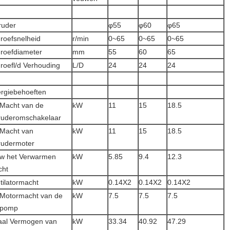
ruder
φ55
φ60
φ65
roefsnelheid
r/min
0~65
0~65
0~65
roefdiameter
mm
55
60
65
roefl/d Verhouding
L/D
24
24
24
rgiebehoeften
Macht van de
kW
11
15
18.5
ruderomschakelaar
Macht van
kW
11
15
18.5
rudermoter
w het Verwarmen
kW
5.85
9.4
12.3
cht
tilatormacht
kW
0.14X2
0.14X2
0.14X2
Motormacht van de
kW
7.5
7.5
7.5
epomp
aal Vermogen van
kW
33.34
40.92
47.29