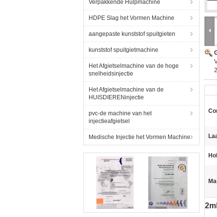
Verpakkende Hulpmachine
HDPE Slag het Vormen Machine
aangepaste kunststof spuitgieten
kunststof spuitgietmachine
G
V
Het Afgietselmachine van de hoge
snelheidsinjectie
Het Afgietselmachine van de
HUISDIERENinjectie
Con
pvc-de machine van het
injectieafgietsel
La
Medische Injectie het Vormen Machine
Hol
Ma
2ml