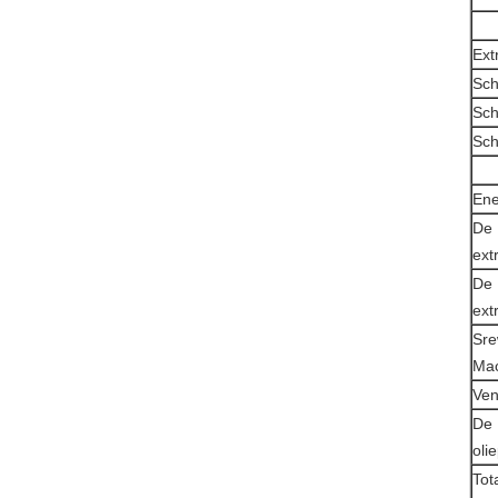
Ext
Sch
Sch
Sch
Ene
De 
ext
De 
ext
Sre
Ma
Ven
De 
oli
Tot