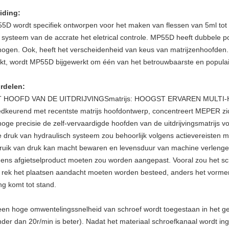
eiding:
5D wordt specifiek ontworpen voor het maken van flessen van 5ml tot
 systeem van de accrate het eletrical controle. MP55D heeft dubbele po
hogen. Ook, heeft het verscheidenheid van keus van matrijzenhoofden.
kt, wordt MP55D bijgewerkt om één van het betrouwbaarste en populaire
rdelen:
 HOOFD VAN DE UITDRIJVINGSmatrijs: HOOGST ERVAREN MULTI
dkeurend met recentste matrijs hoofdontwerp, concentreert MEPER zich 
hoge precisie de zelf-vervaardigde hoofden van de uitdrijvingsmatrijs vo
e druk van hydraulisch systeem zou behoorlijk volgens actievereisten 
ruik van druk kan macht bewaren en levensduur van machine verlengen
gens afgietselproduct moeten zou worden aangepast. Vooral zou het 
 rek het plaatsen aandacht moeten worden besteed, anders het vormen z
ling komt tot stand.
een hoge omwentelingssnelheid van schroef wordt toegestaan in het gev
nder dan 20r/min is beter). Nadat het materiaal schroefkanaal wordt i