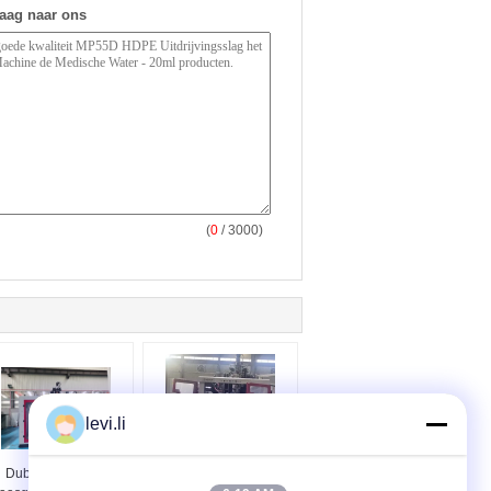
raag naar ons
(
0
/ 3000)
levi.li
Dubbele stations
MP100FD Holle Plastic