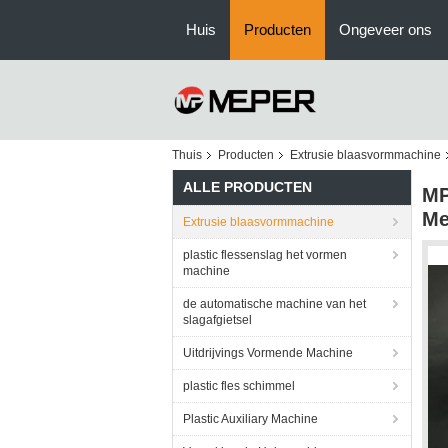
Huis
Producten
Ongeveer ons
Thuis
Producten
Extrusie blaasvormmachine
ALLE PRODUCTEN
MP
Me
Extrusie blaasvormmachine
plastic flessenslag het vormen
machine
de automatische machine van het
slagafgietsel
Uitdrijvings Vormende Machine
plastic fles schimmel
Plastic Auxiliary Machine