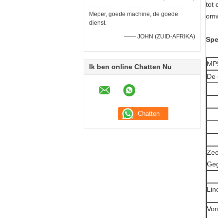
tot
Meper, goede machine, de goede
omw
dienst.
—— JOHN (ZUID-AFRIKA)
Spe
MP
Ik ben online Chatten Nu
De 
Zee
Ge
Lin
Vor