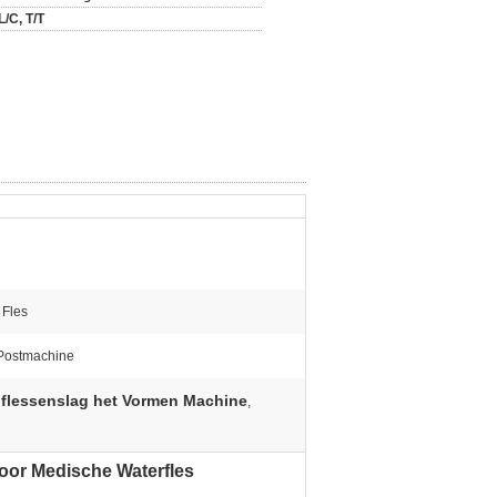
L/C, T/T
 Fles
Postmachine
 flessenslag het Vormen Machine
,
oor Medische Waterfles