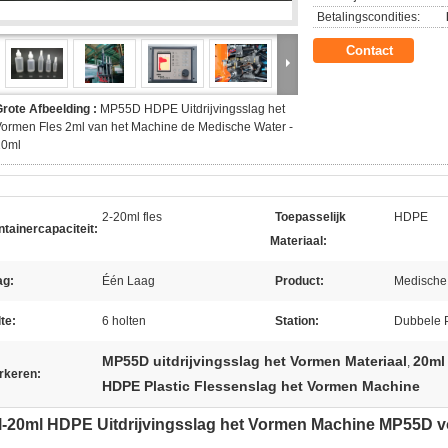
Betalingscondities:
Contact
rote Afbeelding :
MP55D HDPE Uitdrijvingsslag het
ormen Fles 2ml van het Machine de Medische Water -
20ml
2-20ml fles
Toepasselijk
HDPE
tainercapaciteit:
Materiaal:
ag:
Één Laag
Product:
Medische
te:
6 holten
Station:
Dubbele 
MP55D uitdrijvingsslag het Vormen Materiaal
20ml
,
rkeren:
HDPE Plastic Flessenslag het Vormen Machine
-20ml HDPE Uitdrijvingsslag het Vormen Machine MP55D v