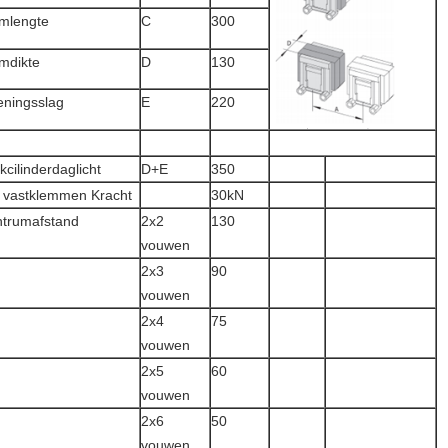
mlengte
C
300
mdikte
D
130
ningsslag
E
220
kcilinderdaglicht
D+E
350
 vastklemmen Kracht
30kN
trumafstand
2x2
130
vouwen
2x3
90
vouwen
2x4
75
vouwen
2x5
60
vouwen
2x6
50
vouwen