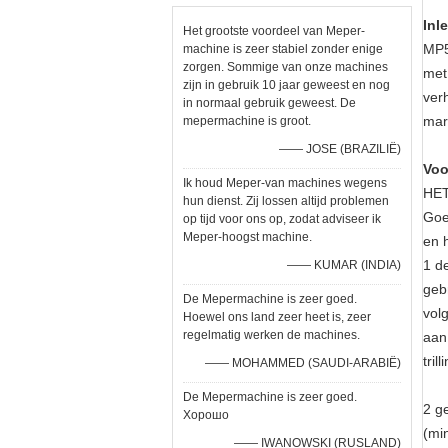
Inl
Het grootste voordeel van Meper-
MP5
machine is zeer stabiel zonder enige
zorgen. Sommige van onze machines
met
zijn in gebruik 10 jaar geweest en nog
ver
in normaal gebruik geweest. De
mar
mepermachine is groot.
—— JOSE (BRAZILIË)
Voo
Ik houd Meper-van machines wegens
HET
hun dienst. Zij lossen altijd problemen
Goe
op tijd voor ons op, zodat adviseer ik
Meper-hoogst machine.
en 
1 d
—— KUMAR (INDIA)
geb
De Mepermachine is zeer goed.
vol
Hoewel ons land zeer heet is, zeer
regelmatig werken de machines.
aan
tril
—— MOHAMMED (SAUDI-ARABIË)
De Mepermachine is zeer goed.
2 g
Хорошо
(mi
—— IWANOWSKI (RUSLAND)