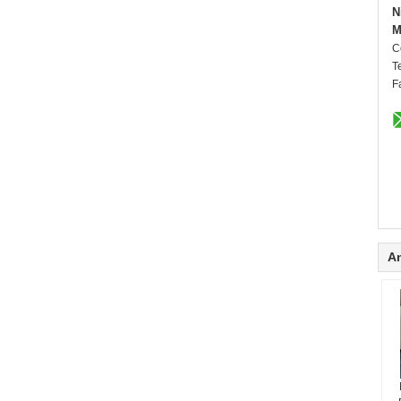
N
M
C
Te
F
A